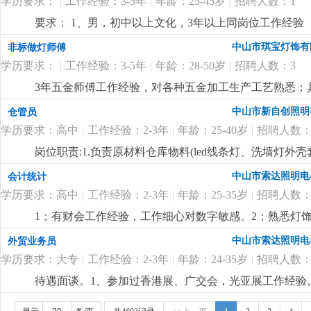
学历要求：
|
工作经验：3-5年
|
年龄：25-45岁
|
招聘人数：1
要求： 1、男，初中以上文化，3年以上同岗位工作经验
程灯饰厂工作经验优先。
更详细
...
中山市琪宝灯饰有
非标做灯师傅
学历要求：
|
工作经验：3-5年
|
年龄：28-50岁
|
招聘人数：3
3年五金师傅工作经验，对各种五金加工生产工艺熟悉；
尽快想出解决方案。
更详细
...
中山市新自创照明
仓管员
学历要求：高中
|
工作经验：2-3年
|
年龄：25-40岁
|
招聘人数：
岗位职责:1.负责原材料仓库物料(led线条灯、洗墙灯
盘点，保持数据准确性3.负责仓库物料进出单据整理录入4
中山市索达照明电
会计统计
学历要求：高中
|
工作经验：2-3年
|
年龄：25-35岁
|
招聘人数：
1；有财会工作经验，工作细心对数字敏感。2；熟悉灯饰
核算，懂看产品bom表。
更详细
...
中山市索达照明电
外贸业务员
学历要求：大专
|
工作经验：2-3年
|
年龄：24-35岁
|
招聘人数：
待遇面谈。1、参加过香港展、广交会，光亚展工作经验。
也有客户平台收入可观。
更详细
...