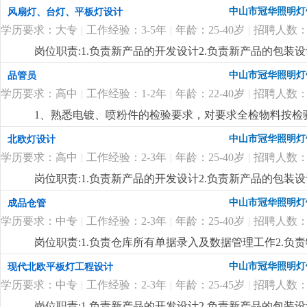
排，熟悉当地市场。
更详细
...
中山市冠华照明灯
风扇灯、台灯、平板灯设计
学历要求：大专
|
工作经验：3-5年
|
年龄：25-40岁
|
招聘人数：
岗位职责:1.负责新产品的开发设计2.负责新产品的包装设
制定新产品的工艺流程岗位要求:1.大专以上学历，产品
中山市冠华照明灯
品管员
功底3.有二年灯饰行业灯饰产品设计工作经验4.有欧、美
学历要求：高中
|
工作经验：1-2年
|
年龄：22-40岁
|
招聘人数：
1、熟悉电镀、喷粉件的检验要求，对要求全检物料按检
良品贴不合格标通知仓库退供应商。 3、能看懂产品结
中山市冠华照明灯
北欧灯设计
4、对所检验的产品能及时按公司要求填写检验报告，有
学历要求：高中
|
工作经验：2-3年
|
年龄：25-40岁
|
招聘人数：
岗位职责:1.负责新产品的开发设计2.负责新产品的包装设
制定新产品的工艺流程岗位要求:1.高中以上学历，产品
中山市冠华照明灯
成品仓管
功底3.有二年灯饰行业灯饰产品设计工作经验4.有北欧
学历要求：中专
|
工作经验：2-3年
|
年龄：25-40岁
|
招聘人数：
七八（余先生）
更详细
...
岗位职责:1.负责仓库所有单据录入及数据管理工作2.负
上学历，25-40岁2.对数据敏感，有责任心3.一年以上仓
中山市冠华照明灯
现代北欧平板灯工程设计
学历要求：中专
|
工作经验：2-3年
|
年龄：25-45岁
|
招聘人数：
岗位职责:1.负责新产品的开发设计2.负责新产品的包装设