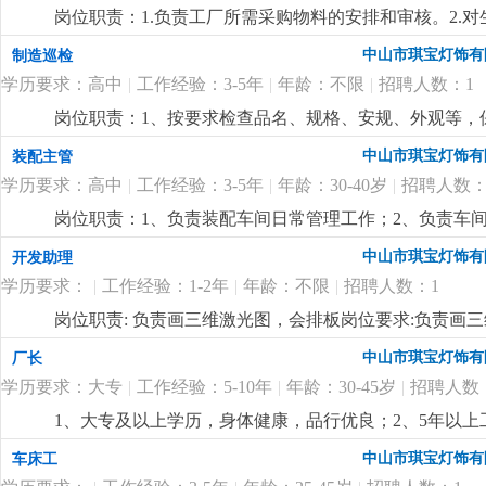
优先考虑2.有较好的沟通表达能力及服务意识，具有两年
况，调控好生产序次与进度，带领团队按时、保质、保量
岗位职责：1.负责工厂所需采购物料的安排和审核。2.
责任心，办事严谨4.熟练电脑操作及office办公软件
施且督导实施，确定指标产量并贯彻达成 4.负责安排人
了解。4.负责采购员、计划员和车辆的管理。5.监督车辆
以及语言表达能力
更详细
...
中山市琪宝灯饰有
制造巡检
中之自我品质控制及物料损耗有效管制之督导 6.负责品
历，电脑精通；2.5年以上非标工程灯饰企业计划管理经
执行，上报处理异常 8.负责安排人员执行不良品、不合
学历要求：高中
|
工作经验：3-5年
|
年龄：不限
|
招聘人数：1
控制能力，有较强的管理、组织、协调、沟通能力；4.
之编制、审核、分析与呈报10.负责作业现场6s工作及安
岗位职责：1、按要求检查品名、规格、安规、外观等，保
要求:1.1年以上生产现场管理工作经验,有电子产品生产管
悉酒店工程灯饰结构、安规要求，整体效果，表面加工
量控制及生产效率提升4.生产现场''6s‘管理
更详细
...
中山市琪宝灯饰有
装配主管
学历要求：高中
|
工作经验：3-5年
|
年龄：30-40岁
|
招聘人数：
岗位职责：1、负责装配车间日常管理工作；2、负责车
经验；2、熟悉灯饰（工程灯、非标灯饰）装配流程优先
中山市琪宝灯饰有
开发助理
学历要求：
|
工作经验：1-2年
|
年龄：不限
|
招聘人数：1
岗位职责: 负责画三维激光图，会排板岗位要求:负责画
中山市琪宝灯饰有
厂长
学历要求：大专
|
工作经验：5-10年
|
年龄：30-45岁
|
招聘人数
1、大专及以上学历，身体健康，品行优良；2、5年以
达能力强，思维敏捷，员工激励手法熟练；4、有100—
中山市琪宝灯饰有
车床工
定的培训能力，指导帮助下属成长经验丰富；
更详细
...