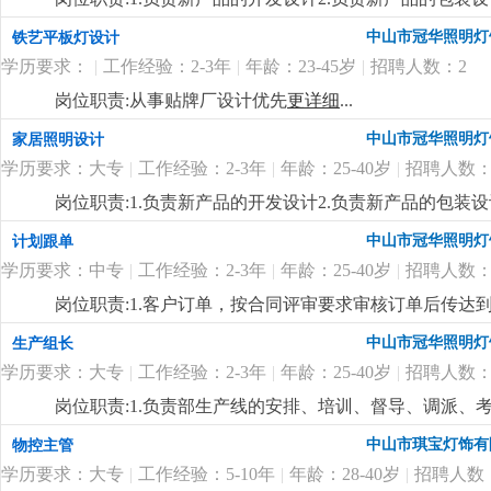
制定新产品的工艺流程岗位要求:1.中专以上学历，产品
中山市冠华照明灯
铁艺平板灯设计
功底3.有二年灯饰行业灯饰产品设计工作经验4.有欧、美
学历要求：
|
工作经验：2-3年
|
年龄：23-45岁
|
招聘人数：2
岗位职责:从事贴牌厂设计优先
更详细
...
中山市冠华照明灯
家居照明设计
学历要求：大专
|
工作经验：2-3年
|
年龄：25-40岁
|
招聘人数：
岗位职责:1.负责新产品的开发设计2.负责新产品的包装设
制定新产品的工艺流程岗位要求:1.大专以上学历，产品
中山市冠华照明灯
计划跟单
功底3.有二年灯饰行业灯饰产品设计工作经验4.有欧、美
学历要求：中专
|
工作经验：2-3年
|
年龄：25-40岁
|
招聘人数：
岗位职责:1.客户订单，按合同评审要求审核订单后传
2.根据生产部反馈信息掌握生产进度及欠料、品质问题等
中山市冠华照明灯
生产组长
安排生产，跟踪样品进度及客户确认结果。安排送样、客
学历要求：大专
|
工作经验：2-3年
|
年龄：25-40岁
|
招聘人数：
知相关部门5.客户资信、客户订单、文件分发的整理和保
记、初步处理、信息传递及处理结果跟踪7.经常与客户沟通
岗位职责:1.负责部生产线的安排、培训、督导、调派
wod等办公软件；。自制成品输入、输出月结及成品电脑
掌握属员之心态与动向，及时反映属员之情况，并研拟
中山市琪宝灯饰有
物控主管
顾客满意度测量程序对客户满意度进行调查及汇总分析10
融入公司文化、热爱公司、热爱本行业、为公司创造效益
守则外，心须遵守公司制定的工作守则，有违反守则的，
学历要求：大专
|
工作经验：5-10年
|
年龄：28-40岁
|
招聘人数
生产任务、生产顺序及完成期限，产前说明并严格执行