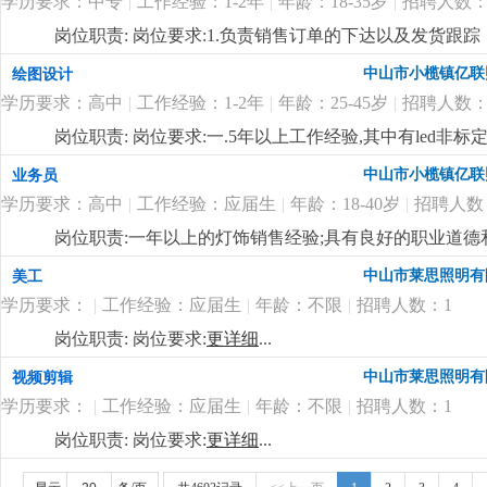
学历要求：中专
|
工作经验：1-2年
|
年龄：18-35岁
|
招聘人数：
料、半成品、成品的抽检及产线上的操作工艺流程进行巡
领导交代的各项工作任务；
更详细
...
岗位职责: 岗位要求:1.负责销售订单的下达以及发货跟
账款的回收跟进；4.负责客户投诉的信息接口传递工作；
中山市小榄镇亿联
绘图设计
更新维护等等；
更详细
...
学历要求：高中
|
工作经验：1-2年
|
年龄：25-45岁
|
招聘人数：
岗位职责: 岗位要求:一.5年以上工作经验,其中有led非
pro/e或solidworks等相关设计软件。4.认识灯具
中山市小榄镇亿联
业务员
势,能够自立完成电子或者结构设计;5.具有良好的交流
学历要求：高中
|
工作经验：应届生
|
年龄：18-40岁
|
招聘人数
际关系良好,听从管理顾全大局;主要负责新产品项目的开发及跟
有需求的人士，欢迎加入我们的团队！
更详细
...
岗位职责:一年以上的灯饰销售经验;具有良好的职业道
通，具有良好的市场开发能力，熟悉电脑操作及相关软件
中山市莱思照明有
美工
补贴 工资上不封顶；
更详细
...
学历要求：
|
工作经验：应届生
|
年龄：不限
|
招聘人数：1
岗位职责: 岗位要求:
更详细
...
中山市莱思照明有
视频剪辑
学历要求：
|
工作经验：应届生
|
年龄：不限
|
招聘人数：1
岗位职责: 岗位要求:
更详细
...