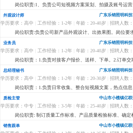
公司出粮准时，包吃、包住，绩效奖、年终奖，月休2天
岗位职责:1、负责公司短视频方案策划、拍摄及账号运
然流量。能独立运营和维护公司旗下抖音及其他短视频
广东乐销照明科技
外观设计师
曝光度和知名度。2、参与视频内容策划、选题、脚本撰
学历要求：高中
|
工作经验：1-2年
|
年龄：20-40岁
|
招聘人数：
向，善于捕捉当下热门视频、热点事件，结合品牌特性，
体验。5、1-3年新媒体运营经验，熟悉短视频平台运营
岗位职责:负责公司新产品外观设计、出效果图。岗位要求:
捉新事物，思想跳跃的应届毕业生也可！7、公司福利待
的构思、创新能力。2.工作认真负责，有团队精神，服从
广东乐销照明科技
业务员
年终奖等。
更详细
...
议。
更详细
...
学历要求：高中
|
工作经验：1-2年
|
年龄：20-40岁
|
招聘人数：
岗位职责：1.负责对接客户报价、送样、下单。2.订单
时上门拜访客户，维系客户关系。任职要求：男,18-3
广东乐销照明科技
总经理秘书
际、公关能力和抗压能力。公司客户资源稳定，待遇面
学历要求：高中
|
工作经验：1-2年
|
年龄：20-30岁
|
招聘人数：
岗位职责：1.负责日常收集、整合短视频文案，热点信
司合作的短视频运营公司作为合格的拍摄文案。2.负责协
中山市小榄镇亿联
质检主管
要求18~30岁，熟练使用基础办公软件、会用ai软件找
学历要求：中专
|
工作经验：3-5年
|
年龄：25-40岁
|
招聘人数：
收集能力，有较强的上进心和学习能力，服从安排。3.
绩效奖，社保，公费学习
更详细
...
岗位职责: 制订质量工作标准、产品质量检验标准、确
全过程的质量管理工作，对所承担的工作负责；岗位要求
中山市小榄镇亿联
销售跟单
货、索赔等异常处理，组织相关部门调查、分析协调各种