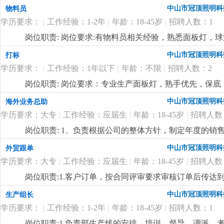
中山市冠顶照明科
物料员
学历要求：
|
工作经验：1-2年
|
年龄：18-45岁
|
招聘人数：1
岗位职责: 岗位要求:有物料员相关经验，熟悉面板灯，球
中山市冠顶照明科
打标
学历要求：
|
工作经验：1年以下
|
年龄：不限
|
招聘人数：2
岗位职责: 岗位要求：专业生产面板灯，熟手优先，保底：40
吃包住，不吃不住补贴400元，每月设有全勤奖100/月
中山市冠顶照明科
海外业务总助
学历要求：大专
|
工作经验：应届生
|
年龄：18-45岁
|
招聘人数
岗位职责: 1、负责根据公司的整体方针，制定年度的
2、负责开拓新客户，维护老客户，对新老客户进行公关
中山市冠顶照明科
外贸跟单
员协调各个部门的关系，使业务工作可以畅通进行；4、
学历要求：大专
|
工作经验：应届生
|
年龄：18-45岁
|
招聘人数
排、业务培训等，并对业务员的工作方式进行指导，监督
完成情况对其进行考核，向公司提交业务人员的奖惩建议
岗位职责:1.客户订单，按合同评审要求审核订单后传
实施各种促销、宣传活动。岗位要求:1.男性，18-45岁
2.根据生产部反馈信息掌握生产进度及欠料、品质问题等
中山市冠顶照明科
生产组长
作地点在国外，薪资10000+，具体的以面谈为准
更详细
...
安排生产，跟踪样品进度及客户确认结果。安排送样、客
学历要求：
|
工作经验：1-2年
|
年龄：18-45岁
|
招聘人数：1
知相关部门5.客户资信、客户订单、文件分发的整理和保
记、初步处理、信息传递及处理结果跟踪7.经常与客户沟通
岗位职责:1.负责部生产线的安排、培训、督导、调派