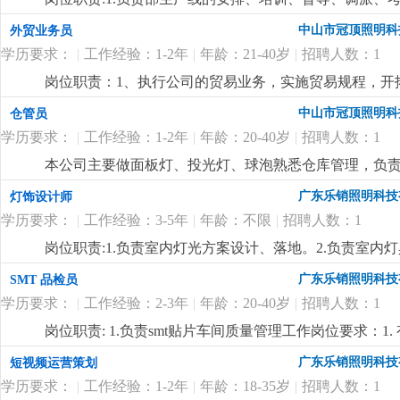
wod等办公软件；。自制成品输入、输出月结及成品电脑
掌握属员之心态与动向，及时反映属员之情况，并研拟
中山市冠顶照明科
外贸业务员
顾客满意度测量程序对客户满意度进行调查及汇总分析10
融入公司文化、热爱公司、热爱本行业、为公司创造效益
守则外，心须遵守公司制定的工作守则，有违反守则的，
学历要求：
|
工作经验：1-2年
|
年龄：21-40岁
|
招聘人数：1
生产任务、生产顺序及完成期限，产前说明并严格执行
优先考虑，男女不限2.英语能力四级以上3.有较好的沟
况，调控好生产序次与进度，带领团队按时、保质、保量
岗位职责：1、执行公司的贸易业务，实施贸易规程，开
4.工作有条理，细致、认真、有责任心，办事严谨5.熟练电
施且督导实施，确定指标产量并贯彻达成 4.负责安排人
同；3、负责生产跟踪、发货、现场监装；4、负责单证
文字撰写能力和较强的沟通协调以及语言表达能力7.上
中山市冠顶照明科
仓管员
中之自我品质控制及物料损耗有效管制之督导 6.负责品
6、业务相关资料的整理和归档；7、相关业务工作的汇报
报表之编制、审核、分析与呈报8.负责作业现场6s工作
学历要求：
|
工作经验：1-2年
|
年龄：20-40岁
|
招聘人数：1
上.3、会计算机办公软件操作；4、热爱外贸销售工作
位要求:1.1年以上生产现场管理工作经验,有电子产品生产
较强的事业心、团队合作精神和独立处事能力，勇于开拓
本公司主要做面板灯、投光灯、球泡熟悉仓库管理，负
质量控制及生产效率提升4.生产现场''6s‘管理
更详细
...
广东乐销照明科技
灯饰设计师
学历要求：
|
工作经验：3-5年
|
年龄：不限
|
招聘人数：1
岗位职责:1.负责室内灯光方案设计、落地。2.负责室
开发。岗位要求:1.3年以上室内照明设计经验，熟练使
广东乐销照明科技
SMT 品检员
台灯、壁灯、办公线条灯、洗墙灯等设计开发业务熟练。
学历要求：
|
工作经验：2-3年
|
年龄：20-40岁
|
招聘人数：1
更详细
...
岗位职责: 1.负责smt贴片车间质量管理工作岗位要求：1
片、焊接、回流焊等核心流程，熟悉 smt 产品（pcb
广东乐销照明科技
短视频运营策划
错贴、漏贴、虚焊、连锡、元器件偏移、极性反置等常见质量
学历要求：
|
工作经验：1-2年
|
年龄：18-35岁
|
招聘人数：1
备，显微镜、万用表、示波器、aoi（自动光学检测）设备