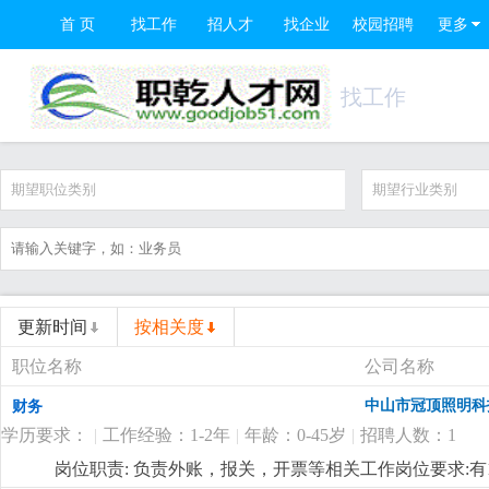
首 页
找工作
招人才
找企业
校园招聘
更多
找工作
期望职位类别
期望行业类别
更新时间
按相关度
职位名称
公司名称
中山市冠顶照明科
财务
学历要求：
|
工作经验：1-2年
|
年龄：0-45岁
|
招聘人数：1
岗位职责: 负责外账，报关，开票等相关工作岗位要求: