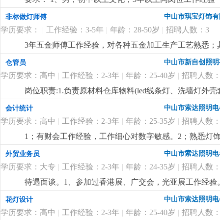
程灯饰厂工作经验优先。
更详细
...
中山市琪宝灯饰有
非标做灯师傅
学历要求：
|
工作经验：3-5年
|
年龄：28-50岁
|
招聘人数：3
3年五金师傅工作经验，对各种五金加工生产工艺熟悉；
尽快想出解决方案。
更详细
...
中山市新自创照明
仓管员
学历要求：高中
|
工作经验：2-3年
|
年龄：25-40岁
|
招聘人数：
岗位职责:1.负责原材料仓库物料(led线条灯、洗墙灯
盘点，保持数据准确性3.负责仓库物料进出单据整理录入4
中山市索达照明电
会计统计
学历要求：高中
|
工作经验：2-3年
|
年龄：25-35岁
|
招聘人数：
1；有财会工作经验，工作细心对数字敏感。2；熟悉灯饰
核算，懂看产品bom表。
更详细
...
中山市索达照明电
外贸业务员
学历要求：大专
|
工作经验：2-3年
|
年龄：24-35岁
|
招聘人数：
待遇面谈。1、参加过香港展、广交会，光亚展工作经验。
也有客户平台收入可观。
更详细
...
中山市索达照明电
花灯设计
学历要求：高中
|
工作经验：2-3年
|
年龄：25-40岁
|
招聘人数：