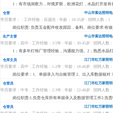
1：有市场洞察力，对俄罗斯，欧洲花灯，水晶灯开发有
力。
更详细
...
中山市索达照明电
仓管
学历要求：
|
工作经验：应届生
|
年龄：18-35岁
|
招聘人数：1
岗位职责: 负责五金配件收发跟踪，备料。岗位要求:有
中山市索达照明电
生产主管
学历要求：高中
|
工作经验：3-5年
|
年龄：30-45岁
|
招聘人数：
1；有多年灯饰厂管理经验，沟通能力强。2；熟悉水晶灯
付出精神，人品高尚。
更详细
...
江门市红万家照明
仓库文员
学历要求：高中
|
工作经验：1-2年
|
年龄：18-40岁
|
招聘人数：
岗位要求：1、单据录入与台账管理 2、出入库数据核对 3
悉进账、出账、委外流程熟悉的优先录用.熟悉仓库账务工作
江门市红万家照明
仓管员
学历要求：中专
|
工作经验：2-3年
|
年龄：22-40岁
|
招聘人数：
岗位职责:1.负责仓库所有单据录入及数据管理工作2.负责
限，中专及以上学历，18-35岁2.对数据敏感，有责任心
江门市红万家照明
仓管员
细
...