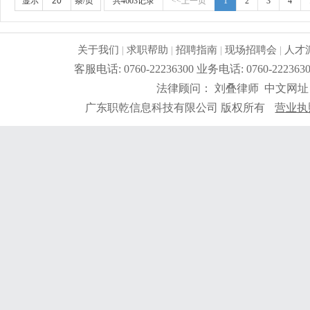
管理工作经验。任职要求：1、高中以上学历，熟悉电器
显示
条/页
共4603记录
<<上一页
1
2
3
4
质主管管理工作经验;3、熟悉iso9001质量管理体系
题:4、熟练使用电脑办公软件。
更详细
...
关于我们
|
求职帮助
|
招聘指南
|
现场招聘会
|
人才
客服电话: 0760-22236300 业务电话: 0760-2
法律顾问： 刘叠律师 中文网址
广东职乾信息科技有限公司 版权所有
营业执