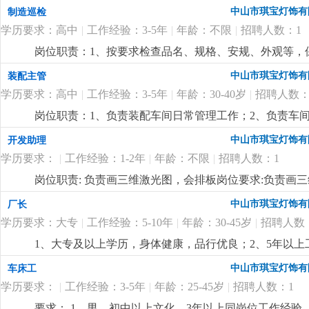
了解。4.负责采购员、计划员和车辆的管理。5.监督车辆
中山市琪宝灯饰有
制造巡检
历，电脑精通；2.5年以上非标工程灯饰企业计划管理经
学历要求：高中
|
工作经验：3-5年
|
年龄：不限
|
招聘人数：1
控制能力，有较强的管理、组织、协调、沟通能力；4.
岗位职责：1、按要求检查品名、规格、安规、外观等，保
悉酒店工程灯饰结构、安规要求，整体效果，表面加工
中山市琪宝灯饰有
装配主管
学历要求：高中
|
工作经验：3-5年
|
年龄：30-40岁
|
招聘人数：
岗位职责：1、负责装配车间日常管理工作；2、负责车
经验；2、熟悉灯饰（工程灯、非标灯饰）装配流程优先
中山市琪宝灯饰有
开发助理
学历要求：
|
工作经验：1-2年
|
年龄：不限
|
招聘人数：1
岗位职责: 负责画三维激光图，会排板岗位要求:负责画
中山市琪宝灯饰有
厂长
学历要求：大专
|
工作经验：5-10年
|
年龄：30-45岁
|
招聘人数
1、大专及以上学历，身体健康，品行优良；2、5年以
达能力强，思维敏捷，员工激励手法熟练；4、有100—
中山市琪宝灯饰有
车床工
定的培训能力，指导帮助下属成长经验丰富；
更详细
...
学历要求：
|
工作经验：3-5年
|
年龄：25-45岁
|
招聘人数：1
要求： 1、男，初中以上文化，3年以上同岗位工作经验