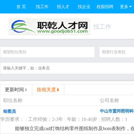
首 页
找工作
招人才
找企业
校园招聘
更多
找工作
期望职位类别
期望行业类别
更新时间
按相关度
职位名称
公司名称
中山市盟邦照明科
绘图员
学历要求：
|
工作经验：2-3年
|
年龄：18-40岁
|
招聘人数：1
能够独立完成cad灯饰结构零件图纸制作及bom表制作