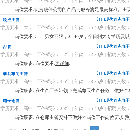
学历要求：高中
|
工作经验：1-2年
|
年龄：19-38岁
|
招聘人数：
岗位要求:负责确保公司的产品与服务满足最高标准。主
质量达标。岗位要求：1. 高中及以上学历；2. 熟悉质量
江门现代奇克电子
物控主管
真，具备较强的责任心；5. 良好的沟通能力，能与多个
学历要求：大专
|
工作经验：3-5年
|
年龄：25-40岁
|
招聘人数：
岗位要求：1、男女不限，25-40岁，全日制大专学历
pmc工作流程。2、负责订单的物料需求整理，能根据
江门现代奇克电子
品管
主理物控部门的能力，性格雷厉风行，有良好的沟通协调
学历要求：高中
|
工作经验：1-2年
|
年龄：22-30岁
|
招聘人数：
用；5、良好的沟通、协调和计划能力。岗位福利：1、薪酬幅
日慰问礼品礼金、开工红包、公司根据年度业绩颁发年终
岗位职责: 岗位要求:
更详细
...
公。
更详细
...
江门现代奇克电子
驱动车间主管
学历要求：高中
|
工作经验：3-5年
|
年龄：28-35岁
|
招聘人数：
岗位职责: 在生产厂长带领下完成每天生产任务，做好本
懂驱动贴片机和插件机操作3.包吃包住，试用期后买社保
江门现代奇克电子
电子仓管
学历要求：高中
|
工作经验：2-3年
|
年龄：25-40岁
|
招聘人数：
岗位职责: 在仓库主管安排下做好本岗位工作岗位要求
是一家专业生产led照明企业，产品主要是筒灯 天花灯