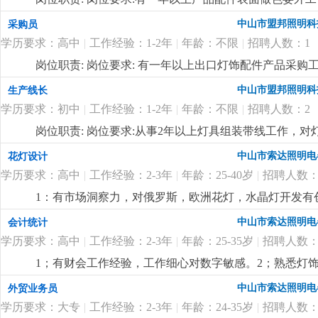
中山市盟邦照明科
采购员
学历要求：高中
|
工作经验：1-2年
|
年龄：不限
|
招聘人数：1
岗位职责: 岗位要求: 有一年以上出口灯饰配件产品采
的责任心及良好的沟通能力。
更详细
...
中山市盟邦照明科
生产线长
学历要求：初中
|
工作经验：1-2年
|
年龄：不限
|
招聘人数：2
岗位职责: 岗位要求:从事2年以上灯具组装带线工作，
产品安全规定有一定的了解，能合理安排作业员的工作
中山市索达照明电
花灯设计
详细
...
学历要求：高中
|
工作经验：2-3年
|
年龄：25-40岁
|
招聘人数：
1：有市场洞察力，对俄罗斯，欧洲花灯，水晶灯开发有
力。
更详细
...
中山市索达照明电
会计统计
学历要求：高中
|
工作经验：2-3年
|
年龄：25-35岁
|
招聘人数：
1；有财会工作经验，工作细心对数字敏感。2；熟悉灯饰
核算，懂看产品bom表。
更详细
...
中山市索达照明电
外贸业务员
学历要求：大专
|
工作经验：2-3年
|
年龄：24-35岁
|
招聘人数：