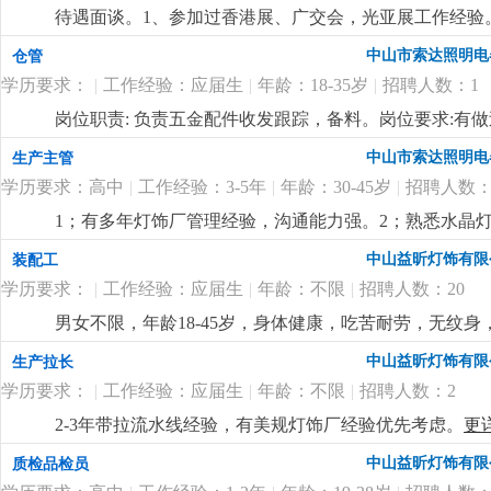
待遇面谈。1、参加过香港展、广交会，光亚展工作经验。
也有客户平台收入可观。
更详细
...
中山市索达照明电
仓管
学历要求：
|
工作经验：应届生
|
年龄：18-35岁
|
招聘人数：1
岗位职责: 负责五金配件收发跟踪，备料。岗位要求:有
中山市索达照明电
生产主管
学历要求：高中
|
工作经验：3-5年
|
年龄：30-45岁
|
招聘人数：
1；有多年灯饰厂管理经验，沟通能力强。2；熟悉水晶灯
付出精神，人品高尚。
更详细
...
中山益昕灯饰有限
装配工
学历要求：
|
工作经验：应届生
|
年龄：不限
|
招聘人数：20
男女不限，年龄18-45岁，身体健康，吃苦耐劳，无纹身
扣水电费，全勤100元，满半年工龄奖50元，最高300元
中山益昕灯饰有限
生产拉长
学历要求：
|
工作经验：应届生
|
年龄：不限
|
招聘人数：2
2-3年带拉流水线经验，有美规灯饰厂经验优先考虑。
更
中山益昕灯饰有限
质检品检员