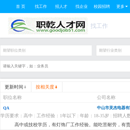
首 页
找工作
招人才
找企业
校园招聘
更多
找工作
期望职位类别
期望行业类别
更新时间
按相关度
职位名称
公司名称
中山市灵杰电器有
QA
学历要求：高中
|
工作经验：1年以下
|
年龄：18-35岁
|
招聘人数
高中或技校学历，有灯饰厂工作经验。能吃苦耐劳，有