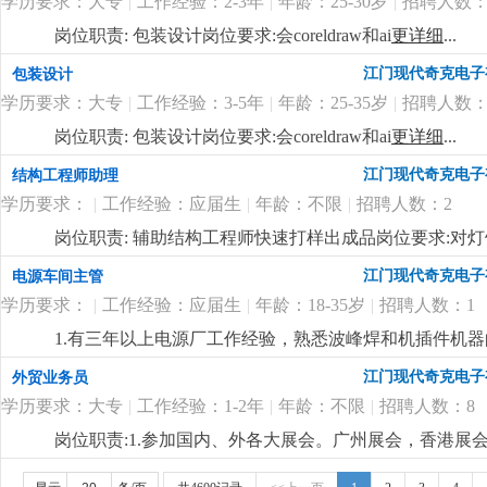
学历要求：大专
|
工作经验：2-3年
|
年龄：25-30岁
|
招聘人数：
岗位职责: 包装设计岗位要求:会coreldraw和ai
更详细
...
江门现代奇克电子
包装设计
学历要求：大专
|
工作经验：3-5年
|
年龄：25-35岁
|
招聘人数：
岗位职责: 包装设计岗位要求:会coreldraw和ai
更详细
...
江门现代奇克电子
结构工程师助理
学历要求：
|
工作经验：应届生
|
年龄：不限
|
招聘人数：2
岗位职责: 辅助结构工程师快速打样出成品岗位要求:对
江门现代奇克电子
电源车间主管
学历要求：
|
工作经验：应届生
|
年龄：18-35岁
|
招聘人数：1
1.有三年以上电源厂工作经验，熟悉波峰焊和机插件机器
懂电源不良分析。4.会电脑操作，
更详细
...
江门现代奇克电子
外贸业务员
学历要求：大专
|
工作经验：1-2年
|
年龄：不限
|
招聘人数：8
岗位职责:1.参加国内、外各大展会。广州展会，香港展会
提供当地开发市场机会。 美国市场优先。3.熟悉阿里巴巴