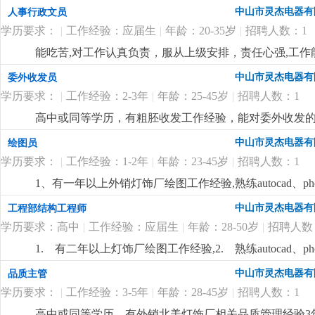
详细
...
中山市灵杰电器有
人事行政文员
学历要求：
|
工作经验：应届生
|
年龄：20-35岁
|
招聘人数：1
能吃苦,对工作认真负责，服从上级安排，责任心强,工作
中山市灵杰电器有
委外收发员
学历要求：
|
工作经验：2-3年
|
年龄：25-45岁
|
招聘人数：1
高中或同等学历，有粗胚收发工作经验，能对委外收发的物
中山市灵杰电器有
绘图员
学历要求：
|
工作经验：1-2年
|
年龄：23-45岁
|
招聘人数：1
1、有一年以上外销灯饰厂绘图工作经验,熟练autocad、p
优先.
更详细
...
中山市灵杰电器有
工程部结构工程师
学历要求：高中
|
工作经验：应届生
|
年龄：28-50岁
|
招聘人数
1. 有二年以上灯饰厂绘图工作经验,2. 熟练autocad、p
作经验优先.
更详细
...
中山市灵杰电器有
品质主管
学历要求：
|
工作经验：3-5年
|
年龄：28-45岁
|
招聘人数：1
高中或同等学历，有外销北美灯饰厂相关品质管理经验3