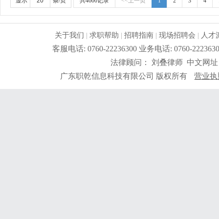
站平台，开发询盘、跟进客户；4.开拓销售目标市场，拓
显示
条/页
共4600记录
<<上一页
1
2
3
4
发客户，扩大市场；岗位要求:1.英语4级以上，能熟练
易、商务英语类相关专业；无工作经验均可，前提勤奋好
优秀的语言表达能力及组织协调能力。工作时间：早上9：00-12
关于我们
|
求职帮助
|
招聘指南
|
现场招聘会
|
人才
家假期。工资待遇好，底薪+提成,员工一年实现买车，
客服电话: 0760-22236300 业务电话: 0760-2
平台，公司最大努力为外贸部门搭建出好线上平台。 线
法律顾问： 刘叠律师 中文网址
拼搏，执着， 热爱外贸的心。欢迎随时加入我们的大家
己的新天地。天空海阔任你飞。也欢迎应届毕业生加入
广东职乾信息科技有限公司 版权所有
营业执