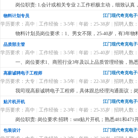
岗位职责: 1.会计或相关专业 2.工作积极主动，细致认
江门现代奇克电子
物料计划专员
学历要求：高中
|
工作经验：3-5年
|
年龄：25-38岁
|
招聘人数：
物料计划员岗位要求：1、男女不限，25-40岁，有3年
灯饰行业从事过pmc优先。2、负责订单的物料需求整
江门现代奇克电子
品质部主管
条理性、有计划性、原则性强，工作细心；4、熟悉办公软
学历要求：高中
|
工作经验：3-5年
|
年龄：25-40岁
|
招聘人数：
和计划能力。岗位福利：1、薪酬5000-6500元/月
包、年终奖3、公司包吃工作餐、提供宿舍。4、环境优
一、岗位要求1、商照行业3年及以上品质管理经验，熟
品质员培训工作；3、熟悉iso质量体系；4、具备良好
江门现代奇克电子
高薪诚聘电子工程师
前确认，试产评估、包装设计资料校对；2、负责品质部
学历要求：大专
|
工作经验：3-5年
|
年龄：22-38岁
|
招聘人数：
跟进和协调，验货异常处理并跟进结果；4、供应商质量
合，协助新产品的质量标准的建立，协助认证产品标准的
我司现高薪诚聘电子工程师，具体跟总经理沟通面议；岗
三、薪酬福利1、待遇具体跟总经理商榷，薪酬幅度6500
类产品设计与开发经验，有智能家居照明开发经验者优
江门现代奇克电子
贴片机开机
节日福利、法定假期等；
更详细
...
学历要求：高中
|
工作经验：2-3年
|
年龄：25-35岁
|
招聘人数：
岗位职责: 岗位要求:招聘：smt贴片开机；熟悉481和
江门现代奇克电子
包装设计