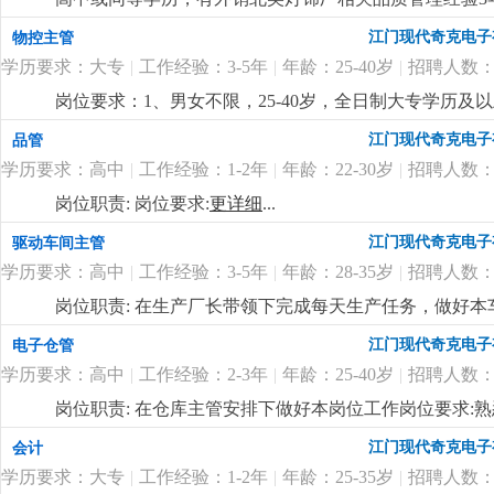
江门现代奇克电子
物控主管
学历要求：大专
|
工作经验：3-5年
|
年龄：25-40岁
|
招聘人数：
岗位要求：1、男女不限，25-40岁，全日制大专学历
pmc工作流程。2、负责订单的物料需求整理，能根据
江门现代奇克电子
品管
主理物控部门的能力，性格雷厉风行，有良好的沟通协调
学历要求：高中
|
工作经验：1-2年
|
年龄：22-30岁
|
招聘人数：
用；5、良好的沟通、协调和计划能力。岗位福利：1、薪酬幅
日慰问礼品礼金、开工红包、公司根据年度业绩颁发年终
岗位职责: 岗位要求:
更详细
...
公。
更详细
...
江门现代奇克电子
驱动车间主管
学历要求：高中
|
工作经验：3-5年
|
年龄：28-35岁
|
招聘人数：
岗位职责: 在生产厂长带领下完成每天生产任务，做好本
懂驱动贴片机和插件机操作3.包吃包住，试用期后买社保
江门现代奇克电子
电子仓管
学历要求：高中
|
工作经验：2-3年
|
年龄：25-40岁
|
招聘人数：
岗位职责: 在仓库主管安排下做好本岗位工作岗位要求
是一家专业生产led照明企业，产品主要是筒灯 天花灯
江门现代奇克电子
会计
好。
更详细
...
学历要求：大专
|
工作经验：1-2年
|
年龄：25-35岁
|
招聘人数：