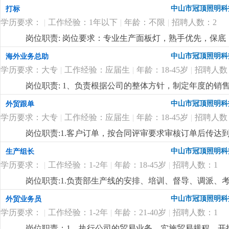
中山市冠顶照明科
打标
学历要求：
|
工作经验：1年以下
|
年龄：不限
|
招聘人数：2
岗位职责: 岗位要求：专业生产面板灯，熟手优先，保底：40
吃包住，不吃不住补贴400元，每月设有全勤奖100/月
中山市冠顶照明科
海外业务总助
学历要求：大专
|
工作经验：应届生
|
年龄：18-45岁
|
招聘人数
岗位职责: 1、负责根据公司的整体方针，制定年度的
2、负责开拓新客户，维护老客户，对新老客户进行公关
中山市冠顶照明科
外贸跟单
员协调各个部门的关系，使业务工作可以畅通进行；4、
学历要求：大专
|
工作经验：应届生
|
年龄：18-45岁
|
招聘人数
排、业务培训等，并对业务员的工作方式进行指导，监督
完成情况对其进行考核，向公司提交业务人员的奖惩建议
岗位职责:1.客户订单，按合同评审要求审核订单后传
实施各种促销、宣传活动。岗位要求:1.男性，18-45岁
2.根据生产部反馈信息掌握生产进度及欠料、品质问题等
中山市冠顶照明科
生产组长
作地点在国外，薪资10000+，具体的以面谈为准
更详细
...
安排生产，跟踪样品进度及客户确认结果。安排送样、客
学历要求：
|
工作经验：1-2年
|
年龄：18-45岁
|
招聘人数：1
知相关部门5.客户资信、客户订单、文件分发的整理和保
记、初步处理、信息传递及处理结果跟踪7.经常与客户沟通
岗位职责:1.负责部生产线的安排、培训、督导、调派
wod等办公软件；。自制成品输入、输出月结及成品电脑
掌握属员之心态与动向，及时反映属员之情况，并研拟
中山市冠顶照明科
外贸业务员
顾客满意度测量程序对客户满意度进行调查及汇总分析10
融入公司文化、热爱公司、热爱本行业、为公司创造效益
守则外，心须遵守公司制定的工作守则，有违反守则的，
学历要求：
|
工作经验：1-2年
|
年龄：21-40岁
|
招聘人数：1
生产任务、生产顺序及完成期限，产前说明并严格执行
优先考虑，男女不限2.英语能力四级以上3.有较好的沟
况，调控好生产序次与进度，带领团队按时、保质、保量
岗位职责：1、执行公司的贸易业务，实施贸易规程，开