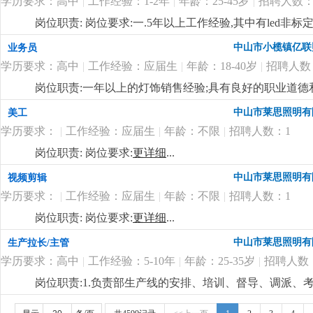
学历要求：高中
|
工作经验：1-2年
|
年龄：25-45岁
|
招聘人数：
岗位职责: 岗位要求:一.5年以上工作经验,其中有led非
pro/e或solidworks等相关设计软件。4.认识灯具
中山市小榄镇亿联
业务员
势,能够自立完成电子或者结构设计;5.具有良好的交流
学历要求：高中
|
工作经验：应届生
|
年龄：18-40岁
|
招聘人数
际关系良好,听从管理顾全大局;主要负责新产品项目的开发及跟
有需求的人士，欢迎加入我们的团队！
更详细
...
岗位职责:一年以上的灯饰销售经验;具有良好的职业道
通，具有良好的市场开发能力，熟悉电脑操作及相关软件
中山市莱思照明有
美工
补贴 工资上不封顶；
更详细
...
学历要求：
|
工作经验：应届生
|
年龄：不限
|
招聘人数：1
岗位职责: 岗位要求:
更详细
...
中山市莱思照明有
视频剪辑
学历要求：
|
工作经验：应届生
|
年龄：不限
|
招聘人数：1
岗位职责: 岗位要求:
更详细
...
中山市莱思照明有
生产拉长/主管
学历要求：高中
|
工作经验：5-10年
|
年龄：25-35岁
|
招聘人数
岗位职责:1.负责部生产线的安排、培训、督导、调派
掌握属员之心态与动向，及时反映属员之情况，并研拟