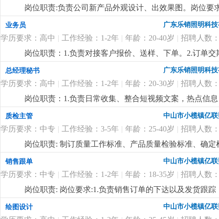
体验。5、1-3年新媒体运营经验，熟悉短视频平台运营
岗位职责:负责公司新产品外观设计、出效果图。岗位要求:
捉新事物，思想跳跃的应届毕业生也可！7、公司福利待
的构思、创新能力。2.工作认真负责，有团队精神，服从
广东乐销照明科技
业务员
年终奖等。
更详细
...
议。
更详细
...
学历要求：高中
|
工作经验：1-2年
|
年龄：20-40岁
|
招聘人数：
岗位职责：1.负责对接客户报价、送样、下单。2.订单
时上门拜访客户，维系客户关系。任职要求：男,18-3
广东乐销照明科技
总经理秘书
际、公关能力和抗压能力。公司客户资源稳定，待遇面
学历要求：高中
|
工作经验：1-2年
|
年龄：20-30岁
|
招聘人数：
岗位职责：1.负责日常收集、整合短视频文案，热点信
司合作的短视频运营公司作为合格的拍摄文案。2.负责协
中山市小榄镇亿联
质检主管
要求18~30岁，熟练使用基础办公软件、会用ai软件找
学历要求：中专
|
工作经验：3-5年
|
年龄：25-40岁
|
招聘人数：
收集能力，有较强的上进心和学习能力，服从安排。3.
绩效奖，社保，公费学习
更详细
...
岗位职责: 制订质量工作标准、产品质量检验标准、确
全过程的质量管理工作，对所承担的工作负责；岗位要求
中山市小榄镇亿联
销售跟单
货、索赔等异常处理，组织相关部门调查、分析协调各种
学历要求：中专
|
工作经验：1-2年
|
年龄：18-35岁
|
招聘人数：
料、半成品、成品的抽检及产线上的操作工艺流程进行巡
领导交代的各项工作任务；
更详细
...
岗位职责: 岗位要求:1.负责销售订单的下达以及发货跟
账款的回收跟进；4.负责客户投诉的信息接口传递工作；
中山市小榄镇亿联
绘图设计
更新维护等等；
更详细
...