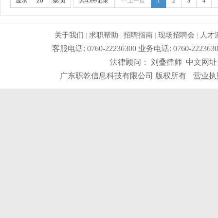
融入公司文化、热爱公司、热爱本行业、为公司创造效益
显示
条/页
共4599记录
<<上一页
1
2
3
4
生产任务、生产顺序及完成期限，产前说明并严格执行
况，调控好生产序次与进度，带领团队按时、保质、保量
施且督导实施，确定指标产量并贯彻达成 4.负责安排人
关于我们
|
求职帮助
|
招聘指南
|
现场招聘会
|
人才
中之自我品质控制及物料损耗有效管制之督导 6.负责品
客服电话: 0760-22236300 业务电话: 0760-2
执行，上报处理异常 8.负责安排人员执行不良品、不合
法律顾问： 刘叠律师 中文网址
之编制、审核、分析与呈报10.负责作业现场6s工作及安
要求:1.1年以上生产现场管理工作经验,有电子产品生产管
广东职乾信息科技有限公司 版权所有
营业执
量控制及生产效率提升4.生产现场''6s‘管理薪资：6000-90