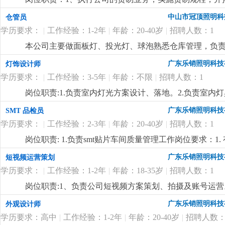
4.工作有条理，细致、认真、有责任心，办事严谨5.熟练电
施且督导实施，确定指标产量并贯彻达成 4.负责安排人
同；3、负责生产跟踪、发货、现场监装；4、负责单证
文字撰写能力和较强的沟通协调以及语言表达能力7.上
中山市冠顶照明科
仓管员
中之自我品质控制及物料损耗有效管制之督导 6.负责品
6、业务相关资料的整理和归档；7、相关业务工作的汇报
报表之编制、审核、分析与呈报8.负责作业现场6s工作
学历要求：
|
工作经验：1-2年
|
年龄：20-40岁
|
招聘人数：1
上.3、会计算机办公软件操作；4、热爱外贸销售工作
位要求:1.1年以上生产现场管理工作经验,有电子产品生产
较强的事业心、团队合作精神和独立处事能力，勇于开拓
本公司主要做面板灯、投光灯、球泡熟悉仓库管理，负
质量控制及生产效率提升4.生产现场''6s‘管理
更详细
...
广东乐销照明科技
灯饰设计师
学历要求：
|
工作经验：3-5年
|
年龄：不限
|
招聘人数：1
岗位职责:1.负责室内灯光方案设计、落地。2.负责室
开发。岗位要求:1.3年以上室内照明设计经验，熟练使
广东乐销照明科技
SMT 品检员
台灯、壁灯、办公线条灯、洗墙灯等设计开发业务熟练。
学历要求：
|
工作经验：2-3年
|
年龄：20-40岁
|
招聘人数：1
更详细
...
岗位职责: 1.负责smt贴片车间质量管理工作岗位要求：1
片、焊接、回流焊等核心流程，熟悉 smt 产品（pcb
广东乐销照明科技
短视频运营策划
错贴、漏贴、虚焊、连锡、元器件偏移、极性反置等常见质量
学历要求：
|
工作经验：1-2年
|
年龄：18-35岁
|
招聘人数：1
备，显微镜、万用表、示波器、aoi（自动光学检测）设备
公司出粮准时，包吃、包住，绩效奖、年终奖，月休2天
岗位职责:1、负责公司短视频方案策划、拍摄及账号运
然流量。能独立运营和维护公司旗下抖音及其他短视频
广东乐销照明科技
外观设计师
曝光度和知名度。2、参与视频内容策划、选题、脚本撰
学历要求：高中
|
工作经验：1-2年
|
年龄：20-40岁
|
招聘人数：
向，善于捕捉当下热门视频、热点事件，结合品牌特性，