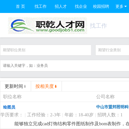
首 页
找工作
招人才
找企业
校园招聘
更多
找工作
期望职位类别
期望行业类别
更新时间
按相关度
职位名称
公司名称
中山市盟邦照明科
绘图员
学历要求：
|
工作经验：2-3年
|
年龄：18-40岁
|
招聘人数：1
能够独立完成cad灯饰结构零件图纸制作及bom表制作