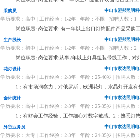
中山市盟邦照明科
采购员
学历要求：高中
|
工作经验：1-2年
|
年龄：不限
|
招聘人数：1
岗位职责: 岗位要求: 有一年以上出口灯饰配件产品采
的责任心及良好的沟通能力。
更详细
...
中山市盟邦照明科
生产线长
学历要求：初中
|
工作经验：1-2年
|
年龄：不限
|
招聘人数：2
岗位职责: 岗位要求:从事2年以上灯具组装带线工作，
产品安全规定有一定的了解，能合理安排作业员的工作
中山市索达照明电
花灯设计
详细
...
学历要求：高中
|
工作经验：2-3年
|
年龄：25-40岁
|
招聘人数：
1：有市场洞察力，对俄罗斯，欧洲花灯，水晶灯开发有
力。
更详细
...
中山市索达照明电
会计统计
学历要求：高中
|
工作经验：2-3年
|
年龄：25-35岁
|
招聘人数：
1；有财会工作经验，工作细心对数字敏感。2；熟悉灯饰
核算，懂看产品bom表。
更详细
...
中山市索达照明电
外贸业务员
学历要求：大专
|
工作经验：2-3年
|
年龄：24-35岁
|
招聘人数：