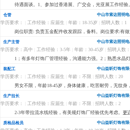
待遇面谈。1、参加过香港展、广交会，光亚展工作经验。
也有客户平台收入可观。
更详细
...
中山市索达照明电
仓管
学历要求：
|
工作经验：应届生
|
年龄：18-35岁
|
招聘人数：1
岗位职责: 负责五金配件收发跟踪，备料。岗位要求:有
中山市索达照明电
生产主管
学历要求：高中
|
工作经验：3-5年
|
年龄：30-45岁
|
招聘人数：
1；有多年灯饰厂管理经验，沟通能力强。2；熟悉水晶灯
付出精神，人品高尚。
更详细
...
中山益昕灯饰有限
装配工
学历要求：
|
工作经验：应届生
|
年龄：不限
|
招聘人数：20
男女不限，年龄18-45岁，身体健康，吃苦耐劳，无纹身
扣水电费，全勤100元，满半年工龄奖50元，最高300元
中山益昕灯饰有限
生产拉长
学历要求：
|
工作经验：应届生
|
年龄：不限
|
招聘人数：2
2-3年带拉流水线经验，有美规灯饰厂经验优先考虑。
更
中山益昕灯饰有限
质检品检员