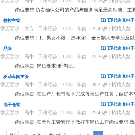
学历要求：高中
|
工作经验：1-2年
|
年龄：19-38岁
|
招聘人数：
岗位要求:负责确保公司的产品与服务满足最高标准。主
质量达标。岗位要求：1. 高中及以上学历；2. 熟悉质量
江门现代奇克电子
物控主管
真，具备较强的责任心；5. 良好的沟通能力，能与多个
学历要求：大专
|
工作经验：3-5年
|
年龄：25-40岁
|
招聘人数：
岗位要求：1、男女不限，25-40岁，全日制大专学历
pmc工作流程。2、负责订单的物料需求整理，能根据
江门现代奇克电子
品管
主理物控部门的能力，性格雷厉风行，有良好的沟通协调
学历要求：高中
|
工作经验：1-2年
|
年龄：22-30岁
|
招聘人数：
用；5、良好的沟通、协调和计划能力。岗位福利：1、薪酬幅
日慰问礼品礼金、开工红包、公司根据年度业绩颁发年终
岗位职责: 岗位要求:
更详细
...
公。
更详细
...
江门现代奇克电子
驱动车间主管
学历要求：高中
|
工作经验：3-5年
|
年龄：28-35岁
|
招聘人数：
岗位职责: 在生产厂长带领下完成每天生产任务，做好本
懂驱动贴片机和插件机操作3.包吃包住，试用期后买社保
江门现代奇克电子
电子仓管
学历要求：高中
|
工作经验：2-3年
|
年龄：25-40岁
|
招聘人数：
岗位职责: 在仓库主管安排下做好本岗位工作岗位要求
是一家专业生产led照明企业，产品主要是筒灯 天花灯