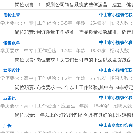
岗位职责：1、规划公司销售系统的整体运营，建立、健
与制定公司销售中长期规划，依据公司整体销售目标年度
中山市小榄镇亿联
质检主管
程，完成销售任务；3、负责销售团队管理和建设，对销
学历要求：中专
|
工作经验：3-5年
|
年龄：25-40岁
|
招聘人数：
任职要求：1、本科或以上学历，品行端正、要求有良好
关能力，具有一定的市场分析和客户布局等市场营销理念
岗位职责: 制订质量工作标准、产品质量检验标准、确
作经验，两年以上同职位管理工作经验，有led线形照明
全过程的质量管理工作，对所承担的工作负责；岗位要求
中山市小榄镇亿联
销售跟单
16年的企业，定位高端，应聘者需具备独特的营销理念
货、索赔等异常处理，组织相关部门调查、分析协调各种
迎志同道合的有识之士加入。有梦想，有激情，躺平者
学历要求：中专
|
工作经验：1-2年
|
年龄：18-35岁
|
招聘人数：
料、半成品、成品的抽检及产线上的操作工艺流程进行巡
领导交代的各项工作任务；
更详细
...
岗位职责: 岗位要求:1.负责销售订单的下达以及发货跟
账款的回收跟进；4.负责客户投诉的信息接口传递工作；
中山市小榄镇亿联
绘图设计
更新维护等等；
更详细
...
学历要求：高中
|
工作经验：1-2年
|
年龄：25-45岁
|
招聘人数：
岗位职责: 岗位要求:一.5年以上工作经验,其中有led非
pro/e或solidworks等相关设计软件。4.认识灯具
中山市小榄镇亿联
业务员
势,能够自立完成电子或者结构设计;5.具有良好的交流
学历要求：高中
|
工作经验：应届生
|
年龄：18-40岁
|
招聘人数
际关系良好,听从管理顾全大局;主要负责新产品项目的开发及跟
有需求的人士，欢迎加入我们的团队！
更详细
...
岗位职责:一年以上的灯饰销售经验;具有良好的职业道
通，具有良好的市场开发能力，熟悉电脑操作及相关软件
中山市琪宝灯饰有
厂长
补贴 工资上不封顶；
更详细
...