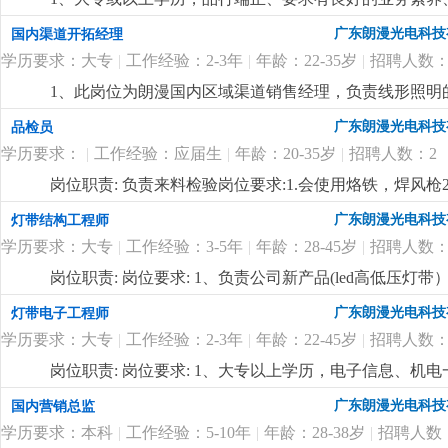
明行业有做过工程项目销售或渠道拓展一年以上工作经验
广东朗漫光电科技
国内渠道开拓经理
表达能力，能听从安排适应出差。4、优秀应届毕业生也
学历要求：大专
|
工作经验：2-3年
|
年龄：22-35岁
|
招聘人数：
合的有识之士加入。
更详细
...
1、此岗位为朗漫国内区域渠道销售经理，负责线形照明
灯带、商业照明等相关行业销售经验的优先录用，在其
广东朗漫光电科技
品检员
3、有很强的业务能力和主动性，抗压能力强，对工作充
学历要求：
|
工作经验：应届生
|
年龄：20-35岁
|
招聘人数：2
迎志同道合的有识之士加入。
更详细
...
岗位职责: 负责来料检验岗位要求:1.会使用烙铁，焊风枪
广东朗漫光电科技
灯带结构工程师
学历要求：大专
|
工作经验：3-5年
|
年龄：28-45岁
|
招聘人数：
岗位职责: 岗位要求: 1、负责公司新产品(led高低压
产工艺（焊接、注塑成型）问题；3、负责技术资料的编
广东朗漫光电科技
灯带电子工程师
以上led灯带产品研发工作经验，对led灯带产品有丰富
学历要求：大专
|
工作经验：2-3年
|
年龄：22-45岁
|
招聘人数：
悉线路板原理，灯带内部结构、安装出线结构方式及相关
力，能承受较大的工作压力；6、有在led高低压灯带
岗位职责: 岗位要求: 1、大专以上学历，电子信息、机
坚持长期主义的企业，欢迎志同道合的有识之士加入
更
先；3、精通开发设计软件protel99se；熟悉线路板
广东朗漫光电科技
国内营销总监
的沟通协调能力，能承受一定的工作压力。
更详细
...
学历要求：本科
|
工作经验：5-10年
|
年龄：28-38岁
|
招聘人数