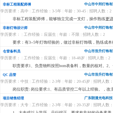
中山市中邦灯饰有
非标工程装配师傅
学历要求：高中
|
工作经验：3-5年
|
年龄：30-45
|
招聘人数：2
非标工程装配师傅，能够独立完成一支灯，操作熟练
更
中山市中邦灯饰有
非标灯饰设计师
学历要求：
|
工作经验：应届生
|
年龄：不限
|
招聘人数：2
要求：有3--5年灯饰经验的，做过非标灯饰哦，熟练成本核算 
中山市浩升灯饰有
仓管备料员
学历要求：
|
工作经验：应届生
|
年龄：18-48岁
|
招聘人数：2
职责要求1、负责物料按照bom表备料，数量的核对。2
中山市浩升灯饰有
QC 品管
学历要求：中技
|
工作经验：2-3年
|
年龄：20-45岁
|
招聘人数：
岗位职责: 岗位要求:1、有品质管控二年以上经验。，
施。2、具有责任心。3、听从上级布置下的任务。
更详
广东朗漫光电科技
项目销售经理
学历要求：大专
|
工作经验：2-3年
|
年龄：20-35岁
|
招聘人数：
1、大专或以上学历，品行端正、要求有良好的业务素养、