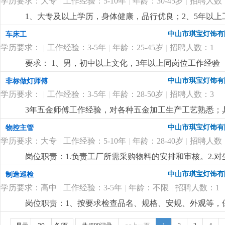
学历要求：大专
|
工作经验：5-10年
|
年龄：30-45岁
|
招聘人数
1、大专及以上学历，身体健康，品行优良；2、5年以
达能力强，思维敏捷，员工激励手法熟练；4、有100—
中山市琪宝灯饰有
车床工
定的培训能力，指导帮助下属成长经验丰富；
更详细
...
学历要求：
|
工作经验：3-5年
|
年龄：25-45岁
|
招聘人数：1
要求： 1、男，初中以上文化，3年以上同岗位工作经验
程灯饰厂工作经验优先。
更详细
...
中山市琪宝灯饰有
非标做灯师傅
学历要求：
|
工作经验：3-5年
|
年龄：28-50岁
|
招聘人数：3
3年五金师傅工作经验，对各种五金加工生产工艺熟悉；
尽快想出解决方案。
更详细
...
中山市琪宝灯饰有
物控主管
学历要求：大专
|
工作经验：5-10年
|
年龄：28-40岁
|
招聘人数
岗位职责：1.负责工厂所需采购物料的安排和审核。2.
了解。4.负责采购员、计划员和车辆的管理。5.监督车辆
中山市琪宝灯饰有
制造巡检
历，电脑精通；2.5年以上非标工程灯饰企业计划管理经
学历要求：高中
|
工作经验：3-5年
|
年龄：不限
|
招聘人数：1
控制能力，有较强的管理、组织、协调、沟通能力；4.
岗位职责：1、按要求检查品名、规格、安规、外观等，保
悉酒店工程灯饰结构、安规要求，整体效果，表面加工