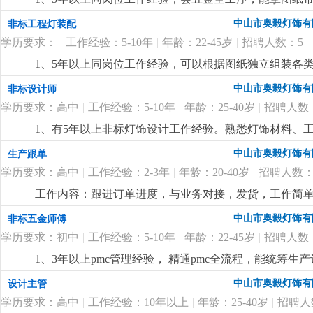
优先。语言能力：英语四级以上，具备较强的英语听说
度与加工质量。2、责任心强，服从性好，品质意识高，
中山市奥毅灯饰有
非标工程灯装配
流程者优先。技能素质：熟悉网络销售技巧，了解电子
计划，能及时处理加工、装配过程中的技术问题。
更详
4500-6000元/月+提成
更详细
...
学历要求：
|
工作经验：5-10年
|
年龄：22-45岁
|
招聘人数：5
1、5年以上同岗位工作经验，可以根据图纸独立组装各
装中的异常问题，能拿图纸带队完成项目灯具的组装。2
中山市奥毅灯饰有
非标设计师
识。
更详细
...
学历要求：高中
|
工作经验：5-10年
|
年龄：25-40岁
|
招聘人数
1、有5年以上非标灯饰设计工作经验。熟悉灯饰材料、
2、懂安规，精通 cad、3d max等设计软件，能独
中山市奥毅灯饰有
生产跟单
项目进度，接受加班。
更详细
...
学历要求：高中
|
工作经验：2-3年
|
年龄：20-40岁
|
招聘人数：
工作内容：跟进订单进度，与业务对接，发货，工作简
责任心强，能适应加班。
更详细
...
中山市奥毅灯饰有
非标五金师傅
学历要求：初中
|
工作经验：5-10年
|
年龄：22-45岁
|
招聘人数
1、3年以上pmc管理经验， 精通pmc全流程，能统筹
管理统筹、沟通协调、数据分析能力，能对接跨部门事务
中山市奥毅灯饰有
设计主管
优先，熟练使用办公软件。
更详细
...
学历要求：高中
|
工作经验：10年以上
|
年龄：25-40岁
|
招聘人