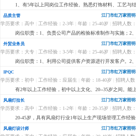
1、有5年以上同岗位工作经验。熟悉灯饰材料、工艺与结构
先。2、懂安规。精通 cad、3d max 等设计软件，
江门市红万家照明
品质主管
管控能力，能配合业务与客户对接各项目，并提供技术指
学历要求：高中
|
工作经验：2-3年
|
年龄：25-40岁
|
招聘人数：
岗位职责：1、负责公司产品的检验标准制作与实施；2、负责
与处理，必要时定期与供应商沟通，协助供应商建立完善
江门市红万家照明
外贸业务员
管理工作经验。任职要求：1、高中以上学历，熟悉电器
学历要求：大专
|
工作经验：3-5年
|
年龄：25-46岁
|
招聘人数：
质主管管理工作经验;3、熟悉iso9001质量管理体系
题:4、熟练使用电脑办公软件。
更详细
...
岗位职责：1、利用公司提供客户资源进行开发客户。2
踪。任职要求：1、英语口语标准，口齿清楚，较强语言
江门市红万家照明
IPQC
和责任感；3、会社媒拓客，有欧美东南亚风扇灯客户资
学历要求：初中
|
工作经验：应届生
|
年龄：18-40岁
|
招聘人数
有2年以上工作经验，初中以上文化、20--35岁之间
更详细
...
江门市红万家照明
风扇灯拉长
学历要求：高中
|
工作经验：1-2年
|
年龄：20-35岁
|
招聘人数：
20-45岁，具有风扇灯行业1年以上生产现场管理工作经
江门市红万家照明
风扇灯设计师