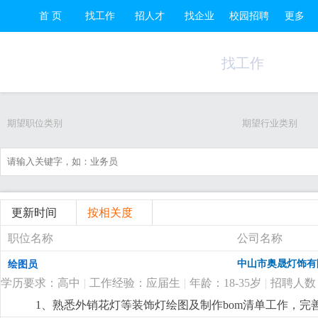
首 页
找工作
招人才
找企业
校园招聘
更多
找工作
期望职位类别
期望行业类别
更新时间
按相关度
职位名称
公司名称
中山市奥晟灯饰有
绘图员
学历要求：高中
|
工作经验：应届生
|
年龄：18-35岁
|
招聘人数
1、熟悉外销花灯等装饰灯绘图及制作bom清单工作，完