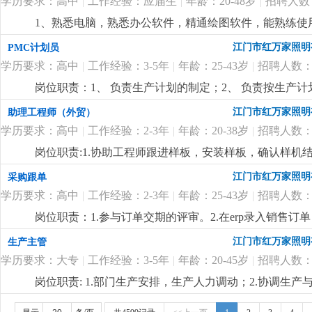
学历要求：高中
|
工作经验：应届生
|
年龄：20-48岁
|
招聘人数
1、熟悉电脑，熟悉办公软件，精通绘图软件，能熟练使
工作认真负责，沟通能力强。3、会独立制作外观图、b
江门市红万家照明
PMC计划员
观设计能力较强的可以放宽限制。本公司专业研发生产
学历要求：高中
|
工作经验：3-5年
|
年龄：25-43岁
|
招聘人数：
岗位职责：1、 负责生产计划的制定；2、 负责按生产
库存状况，制定物料申购计划；4、 跟催材料到货进度，
江门市红万家照明
助理工程师（外贸）
合格物料的退货与补货；6、 原材料控制与分析；7、 
学历要求：高中
|
工作经验：2-3年
|
年龄：20-38岁
|
招聘人数：
或以上学历；2、工作积极，责任心强；3、熟练运用offi
作经验；
更详细
...
岗位职责:1.协助工程师跟进样板，安装样板，确认样机结
能够承受一定的工作压力。
更详细
...
江门市红万家照明
采购跟单
学历要求：高中
|
工作经验：2-3年
|
年龄：25-43岁
|
招聘人数：
岗位职责：1.参与订单交期的评审。2.在erp录入销售
表格，按订单交期跟踪物料的进度和交期 。 4.协助供应商
江门市红万家照明
生产主管
高中或以上学历；2、有相关的采购跟单工作经验；3、
学历要求：大专
|
工作经验：3-5年
|
年龄：20-45岁
|
招聘人数：
战；4：月休两天。
更详细
...
岗位职责: 1.部门生产安排，生产人力调动；2.协调生产与
耗；4.现场“6s”管理；5.优化产线岗位设置,提倡优化工