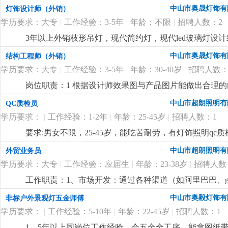
所熟悉，对led产品积分球测试有了解优先； 3、有1:1
中山市奥晟灯饰有
灯饰设计师（外销）
学历要求：大专
|
工作经验：3-5年
|
年龄：不限
|
招聘人数：2
3年以上外销枝形吊灯，现代简约灯，现代led玻璃灯
上产品的色彩以及材料运用拥有独特理解和较深认识。熟悉
中山市奥晟灯饰有
结构工程师（外销）
能熟练运用autocad，adobephotos，3dsma等
学历要求：大专
|
工作经验：3-5年
|
年龄：30-40岁
|
招聘人数：
薪+高提成，欢迎有相关经验的有志之士加入！！！此岗
岗位职责：1 根据设计师效果图与产品图片能做出合理的
工生产零件图纸并全程跟踪样品进度3 根据打样资料的物料
中山市超朗照明有
QC质检员
软件(autocad)和三维建模软（solidworks或pro/engin
学历要求：
|
工作经验：1-2年
|
年龄：25-45岁
|
招聘人数：1
有一定的创作思维能力，懂得微改，熟悉led光源应用、
谨4. 本公司生产产品为全品类外销家居装饰灯具，需
要求:男女不限，25-45岁，能吃苦耐劳，有灯饰照明qc质检
前看清职位要求，此岗位需要5-10年以上出口灯饰企业
中山市超朗照明有
外贸业务员
学历要求：大专
|
工作经验：应届生
|
年龄：23-38岁
|
招聘人数
工作职责：1、市场开发：通过各种渠道（如阿里巴巴、goog
理：负责维护客户关系，提供售前、售中和售后服务，处
中山市奥毅灯饰有
非标户外景观灯五金师傅
程，确保准时交货，并收回应收回的款项。4、市场调研
学历要求：
|
工作经验：5-10年
|
年龄：22-45岁
|
招聘人数：1
5、产品推广：通过网络平台和社交媒体推广公司产品，
同，并处理合同履行过程中可能出现的紧急情况。要求
1、5年以上同岗位工作经验，会五金全工序，能拿图纸