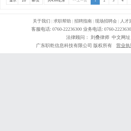
行业生产管理经验；2.高中或以上文化，熟悉电脑操作；3
显示
条/页
共4599记录
<<上一页
1
2
3
4
5.具有较强的iso、6s管理意识，熟悉erp系统操作。
更详
关于我们
|
求职帮助
|
招聘指南
|
现场招聘会
|
人才
客服电话: 0760-22236300 业务电话: 0760-2
法律顾问： 刘叠律师 中文网址
广东职乾信息科技有限公司 版权所有
营业执