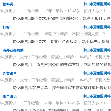
中山市冠顶照明科
物料员
学历要求：
|
工作经验：1-2年
|
年龄：18-45岁
|
招聘人数：1
岗位职责: 岗位要求:有物料员相关经验，熟悉面板灯，球
中山市冠顶照明科
打标
学历要求：
|
工作经验：1年以下
|
年龄：不限
|
招聘人数：2
岗位职责: 岗位要求：专业生产面板灯，熟手优先，保底：40
吃包住，不吃不住补贴400元，每月设有全勤奖100/月
中山市冠顶照明科
海外业务总助
学历要求：大专
|
工作经验：应届生
|
年龄：18-45岁
|
招聘人数
岗位职责: 1、负责根据公司的整体方针，制定年度的
2、负责开拓新客户，维护老客户，对新老客户进行公关
中山市冠顶照明科
外贸跟单
员协调各个部门的关系，使业务工作可以畅通进行；4、
学历要求：大专
|
工作经验：应届生
|
年龄：18-45岁
|
招聘人数
排、业务培训等，并对业务员的工作方式进行指导，监督
完成情况对其进行考核，向公司提交业务人员的奖惩建议
岗位职责:1.客户订单，按合同评审要求审核订单后传
实施各种促销、宣传活动。岗位要求:1.男性，18-45岁
2.根据生产部反馈信息掌握生产进度及欠料、品质问题等
中山市冠顶照明科
生产组长
作地点在国外，薪资10000+，具体的以面谈为准
更详细
...
安排生产，跟踪样品进度及客户确认结果。安排送样、客
学历要求：
|
工作经验：1-2年
|
年龄：18-45岁
|
招聘人数：1
知相关部门5.客户资信、客户订单、文件分发的整理和保
记、初步处理、信息传递及处理结果跟踪7.经常与客户沟通
岗位职责:1.负责部生产线的安排、培训、督导、调派