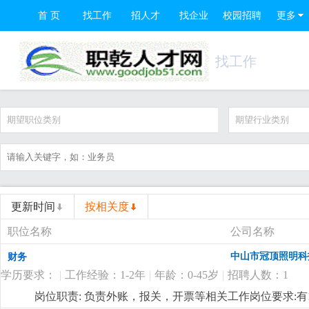
首 页
找工作
招人才
找企业
校园招聘
更多
找工作
期望职位类别
期望行业类别
更新时间
按相关度
职位名称
公司名称
中山市冠顶照明科
财务
学历要求：
|
工作经验：1-2年
|
年龄：0-45岁
|
招聘人数：1
岗位职责: 负责外账，报关，开票等相关工作岗位要求: