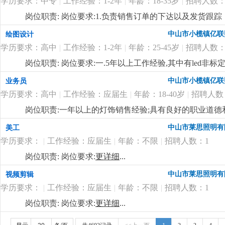
学历要求：中专
|
工作经验：1-2年
|
年龄：18-35岁
|
招聘人数：
料、半成品、成品的抽检及产线上的操作工艺流程进行巡
领导交代的各项工作任务；
更详细
...
岗位职责: 岗位要求:1.负责销售订单的下达以及发货跟
账款的回收跟进；4.负责客户投诉的信息接口传递工作；
中山市小榄镇亿联
绘图设计
更新维护等等；
更详细
...
学历要求：高中
|
工作经验：1-2年
|
年龄：25-45岁
|
招聘人数：
岗位职责: 岗位要求:一.5年以上工作经验,其中有led非
pro/e或solidworks等相关设计软件。4.认识灯具
中山市小榄镇亿联
业务员
势,能够自立完成电子或者结构设计;5.具有良好的交流
学历要求：高中
|
工作经验：应届生
|
年龄：18-40岁
|
招聘人数
际关系良好,听从管理顾全大局;主要负责新产品项目的开发及跟
有需求的人士，欢迎加入我们的团队！
更详细
...
岗位职责:一年以上的灯饰销售经验;具有良好的职业道
通，具有良好的市场开发能力，熟悉电脑操作及相关软件
中山市莱思照明有
美工
补贴 工资上不封顶；
更详细
...
学历要求：
|
工作经验：应届生
|
年龄：不限
|
招聘人数：1
岗位职责: 岗位要求:
更详细
...
中山市莱思照明有
视频剪辑
学历要求：
|
工作经验：应届生
|
年龄：不限
|
招聘人数：1
岗位职责: 岗位要求:
更详细
...