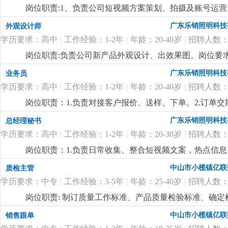
公司出粮准时，包吃、包住，绩效奖、年终奖，月休2天
岗位职责:1、负责公司短视频方案策划、拍摄及账号运
然流量。能独立运营和维护公司旗下抖音及其他短视频
广东乐销照明科技
外观设计师
曝光度和知名度。2、参与视频内容策划、选题、脚本撰
学历要求：高中
|
工作经验：1-2年
|
年龄：20-40岁
|
招聘人数：
向，善于捕捉当下热门视频、热点事件，结合品牌特性，
体验。5、1-3年新媒体运营经验，熟悉短视频平台运营
岗位职责:负责公司新产品外观设计、出效果图。岗位要求:
捉新事物，思想跳跃的应届毕业生也可！7、公司福利待
的构思、创新能力。2.工作认真负责，有团队精神，服从
广东乐销照明科技
业务员
年终奖等。
更详细
...
议。
更详细
...
学历要求：高中
|
工作经验：1-2年
|
年龄：20-40岁
|
招聘人数：
岗位职责：1.负责对接客户报价、送样、下单。2.订单
时上门拜访客户，维系客户关系。任职要求：男,18-3
广东乐销照明科技
总经理秘书
际、公关能力和抗压能力。公司客户资源稳定，待遇面
学历要求：高中
|
工作经验：1-2年
|
年龄：20-30岁
|
招聘人数：
岗位职责：1.负责日常收集、整合短视频文案，热点信
司合作的短视频运营公司作为合格的拍摄文案。2.负责协
中山市小榄镇亿联
质检主管
要求18~30岁，熟练使用基础办公软件、会用ai软件找
学历要求：中专
|
工作经验：3-5年
|
年龄：25-40岁
|
招聘人数：
收集能力，有较强的上进心和学习能力，服从安排。3.
绩效奖，社保，公费学习
更详细
...
岗位职责: 制订质量工作标准、产品质量检验标准、确
全过程的质量管理工作，对所承担的工作负责；岗位要求
中山市小榄镇亿联
销售跟单
货、索赔等异常处理，组织相关部门调查、分析协调各种