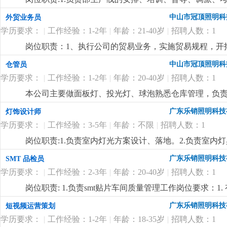
wod等办公软件；。自制成品输入、输出月结及成品电脑
掌握属员之心态与动向，及时反映属员之情况，并研拟
中山市冠顶照明科
外贸业务员
顾客满意度测量程序对客户满意度进行调查及汇总分析10
融入公司文化、热爱公司、热爱本行业、为公司创造效益
守则外，心须遵守公司制定的工作守则，有违反守则的，
学历要求：
|
工作经验：1-2年
|
年龄：21-40岁
|
招聘人数：1
生产任务、生产顺序及完成期限，产前说明并严格执行
优先考虑，男女不限2.英语能力四级以上3.有较好的沟
况，调控好生产序次与进度，带领团队按时、保质、保量
岗位职责：1、执行公司的贸易业务，实施贸易规程，开
4.工作有条理，细致、认真、有责任心，办事严谨5.熟练电
施且督导实施，确定指标产量并贯彻达成 4.负责安排人
同；3、负责生产跟踪、发货、现场监装；4、负责单证
文字撰写能力和较强的沟通协调以及语言表达能力7.上
中山市冠顶照明科
仓管员
中之自我品质控制及物料损耗有效管制之督导 6.负责品
6、业务相关资料的整理和归档；7、相关业务工作的汇报
报表之编制、审核、分析与呈报8.负责作业现场6s工作
学历要求：
|
工作经验：1-2年
|
年龄：20-40岁
|
招聘人数：1
上.3、会计算机办公软件操作；4、热爱外贸销售工作
位要求:1.1年以上生产现场管理工作经验,有电子产品生产
较强的事业心、团队合作精神和独立处事能力，勇于开拓
本公司主要做面板灯、投光灯、球泡熟悉仓库管理，负
质量控制及生产效率提升4.生产现场''6s‘管理
更详细
...
广东乐销照明科技
灯饰设计师
学历要求：
|
工作经验：3-5年
|
年龄：不限
|
招聘人数：1
岗位职责:1.负责室内灯光方案设计、落地。2.负责室
开发。岗位要求:1.3年以上室内照明设计经验，熟练使
广东乐销照明科技
SMT 品检员
台灯、壁灯、办公线条灯、洗墙灯等设计开发业务熟练。
学历要求：
|
工作经验：2-3年
|
年龄：20-40岁
|
招聘人数：1
更详细
...
岗位职责: 1.负责smt贴片车间质量管理工作岗位要求：1
片、焊接、回流焊等核心流程，熟悉 smt 产品（pcb
广东乐销照明科技
短视频运营策划
错贴、漏贴、虚焊、连锡、元器件偏移、极性反置等常见质量
学历要求：
|
工作经验：1-2年
|
年龄：18-35岁
|
招聘人数：1
备，显微镜、万用表、示波器、aoi（自动光学检测）设备