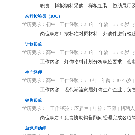
职责：样板物料采购，样板组装，协助展厅及
程部打样配件采购经验。
更详细
...
来料检验员（IQC）
学历要求：初中
|
工作经验：2-3年
|
年龄：25-45岁
|
岗位职责1. 按标准对原材料、外购件进行检
用。4. 反馈来料异常，协助供应商改善。5.
计划跟单
等量具，能看懂基本图纸优先。3. 细心负责
学历要求：高中
|
工作经验：2-3年
|
年龄：25-45岁
|
工作内容：灯饰物料计划分析职位要求：会电
看懂bom表和cad配件图。待遇：本厂待
生产经理
学历要求：高中
|
工作经验：5-10年
|
年龄：30-45岁
|
工作内容：现代潮流家居灯饰生产企业，负责
代潮流设计款灯饰的生产工艺，管事有计划
销售跟单
学历要求：
|
工作经验：应届生
|
年龄：不限
|
招聘人
岗位职责:1.负责协助销售顾问经理完成各项
宜岗位要求:1.初中及以上学历，专业不限2
总经理助理
亲和力强5.具有良好的团体合作能力6.具有