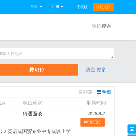
登录
注册
手机版
求职入口
职位搜索
期望工作地区
清空
更多
列表
明细
地点
职位薪水
刷新时间
待遇面谈
2026-8-7
申请职位
；2.英语或国贸专业中专或以上学