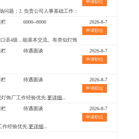
申请职位
场问题；2. 负责公司人事基础工作：
生产报表、会议纪要，跟进各项工作
横栏
6000--8000
2026-8-7
过人事/行政优先；2.做事踏实、细
申请职位
语口语4级，能基本交流。有类似灯饰
横栏
待遇面谈
2026-8-7
申请职位
横栏
待遇面谈
2026-8-7
申请职位
有美规灯饰厂工作经验优先.
更详细
...
横栏
待遇面谈
2026-8-7
申请职位
工作经验优先.
更详细
...