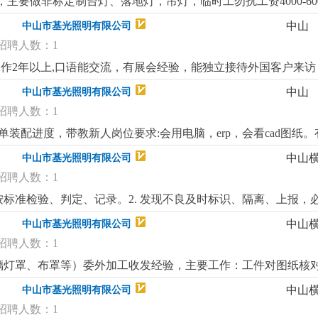
主要做非标定制台灯、落地灯，吊灯，临时工勿扰工资4000-6000
中山
中山市基光照明有限公司
招聘人数：1
工作2年以上,口语能交流，有展会经验，能独立接待外国客户来访，订
中山
中山市基光照明有限公司
招聘人数：1
单装配进度，带教新人岗位要求:会用电脑，erp，会看cad图纸
中山
中山市基光照明有限公司
招聘人数：1
按标准检验、判定、记录。2. 发现不良及时标识、隔离、上报，必
防止不良品流入下工序/出货。5. 整理检验报表，维护量具，确保
中山
中山市基光照明有限公司
用卡尺等量具，看得懂工艺和检验要求。3. 细心负责、有原则，沟
招聘人数：1
璃灯罩、布罩等）委外加工收发经验，主要工作：工件对图纸核
士有经验者优先
更详细
...
中山
中山市基光照明有限公司
招聘人数：1