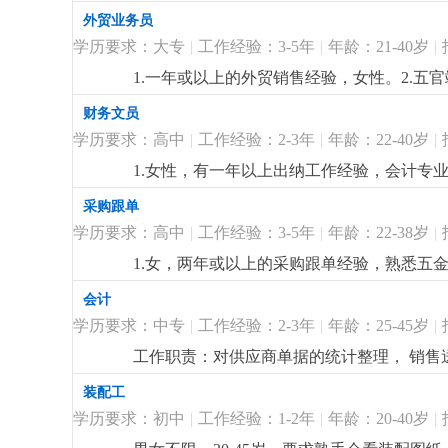
历，英文三级以上，口齿伶俐，具备听，说，读
外贸业务员
会
更详细
...
学历要求：大专
|
工作经验：3-5年
|
年龄：21-40岁
|
1.一年或以上的外贸销售经验，女性。2.
专业大专或以上学历，英文四级以上，口齿伶
财务文员
用，待遇从优。
更详细
...
学历要求：高中
|
工作经验：2-3年
|
年龄：22-40岁
|
1.女性，有一年以上出纳工作经验，会计专业
务，工资核算，发放；并开发票或相关部门处
采购跟单
4.有灯饰方面的财务，熟悉商业照明成本核
学历要求：高中
|
工作经验：3-5年
|
年龄：22-38岁
|
核算经验者优先
更详细
...
1.女，两年或以上的采购跟单经验，熟悉五金，
跟进，合同制定，供应商的维护，异常处理能
会计
熟悉掌握office,erp等常用办公软件操
学历要求：中专
|
工作经验：2-3年
|
年龄：25-45岁
|
工作职责：对供应商单据的统计整理， 销
装配工
学历要求：初中
|
工作经验：1-2年
|
年龄：20-40岁
|