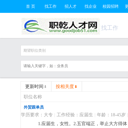
首 页
找工作
招人才
找企业
校园招聘
找工作
期望职位类别
更新时间
按相关度
职位名称
外贸跟单员
学历要求：大专
|
工作经验：应届生
|
年龄：18-45岁
|
1.应届生，女性。2.五官端正，举止大方