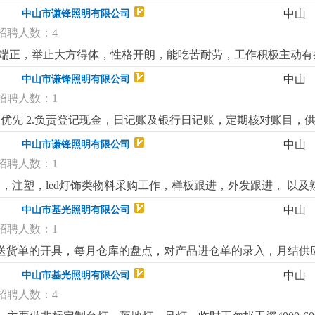
，写能力;3.从事led灯饰行业者优先，已经录用，待遇从优。
中山
中山市谦锋照明有限公司
招聘人数：4
五官端正，举止大方得体，性格开朗，能吃苦耐劳，工作积极主动有
俐，具备听，说，读，写能力，能独立与外国客户沟通。4.从事l
中山
中山市谦锋照明有限公司
招聘人数：1
优先 2.负责登记现金，日记账及银行日记账，定期核对账目，供
理其他事务；4.主要处理每日流水账，需监管人事工作（考勤等
中山
中山市谦锋照明有限公司
算经验者优先 熟悉商业照明成本核算经验者优先熟悉商业照明成
招聘人数：1
注塑，led灯饰类物料采购工作，样板跟进，外发跟进， 以及熟练
力，记性好，对工作高度负责，良好的表达和沟通能力，具有很
中山
中山市基光照明有限公司
作，4.工作认真仔细，服从安排，具有良好的团队合作精神，执行力强
招聘人数：1
售送货单的开具，每月仓库的盘点，对产品进仓单的录入，月结供
中山
中山市基光照明有限公司
招聘人数：4