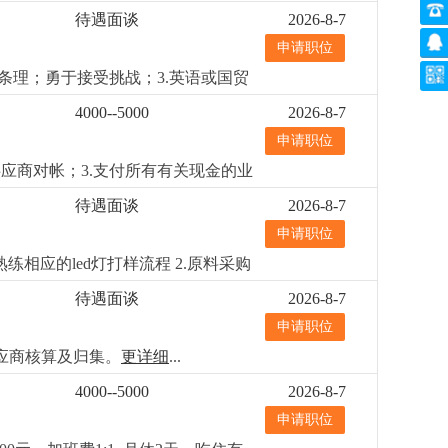
4.若表现突出，有提升为业务员的机
待遇面谈
2026-8-7
申请职位
条理；勇于接受挑战；3.英语或国贸
ed灯饰销售行业者优先，已经录
4000--5000
2026-8-7
申请职位
应商对帐；3.支付所有有关现金的业
）3.财务会计专业中专以上学历优先
待遇面谈
2026-8-7
本核算经验者优先熟悉商业照明成本
申请职位
相应的led灯打样流程 2.原料采购
强的供应商管理和比价议价能力；3.
待遇面谈
2026-8-7
，工作责任心强
更详细
...
申请职位
应商核算及归集。
更详细
...
4000--5000
2026-8-7
申请职位