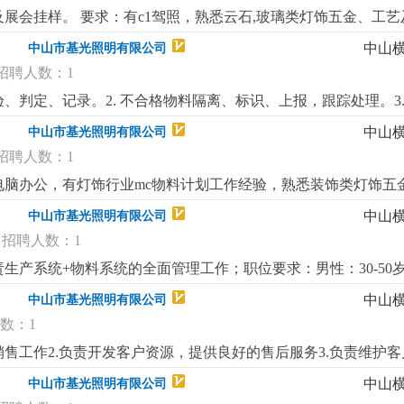
展会挂样。 要求：有c1驾照，熟悉云石,玻璃类灯饰五金、工
中山
中山市基光照明有限公司
招聘人数：1
验、判定、记录。2. 不合格物料隔离、标识、上报，跟踪处理。3
 整理检验报表，确保数据可追溯。岗位要求1. 高中及以上学历，
中山
中山市基光照明有限公司
、有原则，执行力强。4. 会简单电脑操作，如实填写记录。
更详
招聘人数：1
脑办公，有灯饰行业mc物料计划工作经验，熟悉装饰类灯饰五
遇优厚：粮期准，吃住有补贴、工龄奖、春节有来回双程车费报销
更
中山
中山市基光照明有限公司
招聘人数：1
生产系统+物料系统的全面管理工作；职位要求：男性：30-50
、协调性、执行力较好。且能充分调动团队的积极性。
更详细
...
中山
中山市基光照明有限公司
数：1
销售工作2.负责开发客户资源，提供良好的售后服务3.负责维护
.具有销售业务经验者优先3.具有较强的工作责任心，做事细心，有
中山
中山市基光照明有限公司
较好的广东话水平
更详细
...