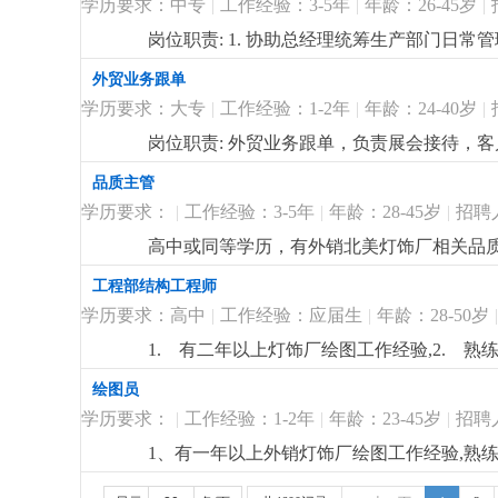
学历要求：中专
|
工作经验：3-5年
|
年龄：26-45岁
|
岗位职责: 1. 协助总经理统筹生产部门日
员工招聘、入职离职、考勤核算、劳动合同、
外贸业务跟单
督办与落地；4. 协调各部门沟通，处理总经
学历要求：大专
|
工作经验：1-2年
|
年龄：24-40岁
|
心、有责任心，会电脑基础操作；3. 沟通
岗位职责: 外贸业务跟单，负责展会接待，
企业工作经验。岗位待遇：单休，6-10k，提
品质主管
学历要求：
|
工作经验：3-5年
|
年龄：28-45岁
|
招聘
高中或同等学历，有外销北美灯饰厂相关品质
工程部结构工程师
学历要求：高中
|
工作经验：应届生
|
年龄：28-50岁
|
1. 有二年以上灯饰厂绘图工作经验,2. 熟练au
绘图员
学历要求：
|
工作经验：1-2年
|
年龄：23-45岁
|
招聘
1、有一年以上外销灯饰厂绘图工作经验,熟练au