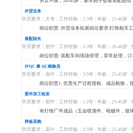
男女不限，20-45岁，要求熟手会看装配图纸，
补贴
更详细
...
外贸业务
学历要求：大专
|
工作经验：2-3年
|
年龄：25-40岁
|
岗位职责: 外贸业务拓展岗位要求:灯饰相关
休，提成面议
更详细
...
装配组长
学历要求：初中
|
工作经验：2-3年
|
年龄：26-40岁
|
岗位职责: 装配车间现场管理，异常处理，订
IPQC 兼 QC检验员
学历要求：高中
|
工作经验：3-5年
|
年龄：25-45岁
|
岗位职责1. 负责生产过程巡检、成品检验，
现场5s，预防批量不良。4. 跟踪异常改善，
委外加工收发
学历，有车间质检/巡检经验优先。2. 会使
学历要求：初中
|
工作经验：1-2年
|
年龄：25-45岁
|
工作安排。
更详细
...
有灯饰厂半成品（五金喷漆件、电镀件，玻
委外，按单收货，要求会用电脑，细心，女
样板采购
学历要求：高中
|
工作经验：3-5年
|
年龄：25-40岁
|