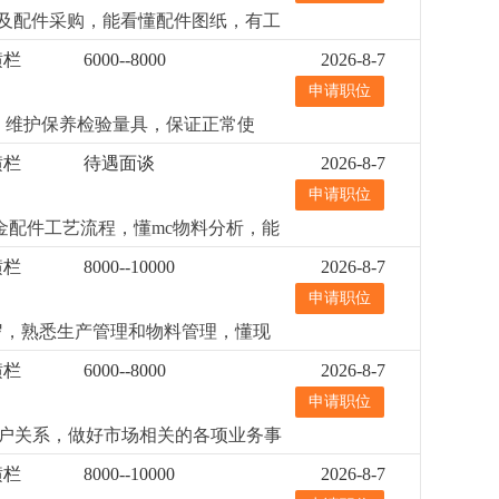
艺及配件采购，能看懂配件图纸，有工
横栏
6000--8000
2026-8-7
申请职位
. 维护保养检验量具，保证正常使
有工厂检验经验优先。2. 会使用卡尺
横栏
待遇面谈
2026-8-7
细
...
申请职位
金配件工艺流程，懂mc物料分析，能
详细
...
横栏
8000--10000
2026-8-7
申请职位
岁，熟悉生产管理和物料管理，懂现
横栏
6000--8000
2026-8-7
申请职位
客户关系，做好市场相关的各项业务事
上进心4.具有较强的沟通协调能力，
横栏
8000--10000
2026-8-7