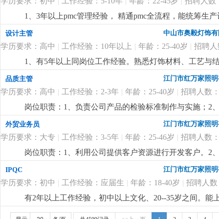
学历要求：初中
|
工作经验：5-10年
|
年龄：22-45岁
|
招聘人数
1、3年以上pmc管理经验， 精通pmc全流程，能统筹
管理统筹、沟通协调、数据分析能力，能对接跨部门事务
中山市奥毅灯饰有
设计主管
优先，熟练使用办公软件。
更详细
...
学历要求：高中
|
工作经验：10年以上
|
年龄：25-40岁
|
招聘人
1、有5年以上同岗位工作经验。熟悉灯饰材料、工艺与结构
先。2、懂安规。精通 cad、3d max 等设计软件，
江门市红万家照明
品质主管
管控能力，能配合业务与客户对接各项目，并提供技术指
学历要求：高中
|
工作经验：2-3年
|
年龄：25-40岁
|
招聘人数：
岗位职责：1、负责公司产品的检验标准制作与实施；2、负责
与处理，必要时定期与供应商沟通，协助供应商建立完善
江门市红万家照明
外贸业务员
管理工作经验。任职要求：1、高中以上学历，熟悉电器
学历要求：大专
|
工作经验：3-5年
|
年龄：25-46岁
|
招聘人数：
质主管管理工作经验;3、熟悉iso9001质量管理体系
题:4、熟练使用电脑办公软件。
更详细
...
岗位职责：1、利用公司提供客户资源进行开发客户。2
踪。任职要求：1、英语口语标准，口齿清楚，较强语言
江门市红万家照明
IPQC
和责任感；3、会社媒拓客，有欧美东南亚风扇灯客户资
学历要求：初中
|
工作经验：应届生
|
年龄：18-40岁
|
招聘人数
有2年以上工作经验，初中以上文化、20--35岁之间
更详细
...