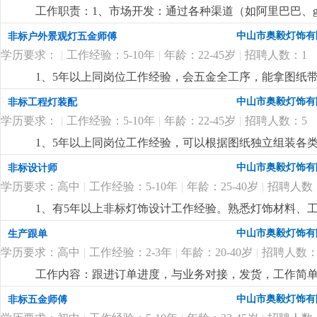
工作职责：1、市场开发：通过各种渠道（如阿里巴巴、goog
理：负责维护客户关系，提供售前、售中和售后服务，处
中山市奥毅灯饰有
非标户外景观灯五金师傅
程，确保准时交货，并收回应收回的款项。4、市场调研
学历要求：
|
工作经验：5-10年
|
年龄：22-45岁
|
招聘人数：1
5、产品推广：通过网络平台和社交媒体推广公司产品，
同，并处理合同履行过程中可能出现的紧急情况。要求
1、5年以上同岗位工作经验，会五金全工序，能拿图纸
优先。语言能力：英语四级以上，具备较强的英语听说
度与加工质量。2、责任心强，服从性好，品质意识高，
中山市奥毅灯饰有
非标工程灯装配
流程者优先。技能素质：熟悉网络销售技巧，了解电子
计划，能及时处理加工、装配过程中的技术问题。
更详
4500-6000元/月+提成
更详细
...
学历要求：
|
工作经验：5-10年
|
年龄：22-45岁
|
招聘人数：5
1、5年以上同岗位工作经验，可以根据图纸独立组装各
装中的异常问题，能拿图纸带队完成项目灯具的组装。2
中山市奥毅灯饰有
非标设计师
识。
更详细
...
学历要求：高中
|
工作经验：5-10年
|
年龄：25-40岁
|
招聘人数
1、有5年以上非标灯饰设计工作经验。熟悉灯饰材料、
2、懂安规，精通 cad、3d max等设计软件，能独
中山市奥毅灯饰有
生产跟单
项目进度，接受加班。
更详细
...
学历要求：高中
|
工作经验：2-3年
|
年龄：20-40岁
|
招聘人数：
工作内容：跟进订单进度，与业务对接，发货，工作简
责任心强，能适应加班。
更详细
...
中山市奥毅灯饰有
非标五金师傅