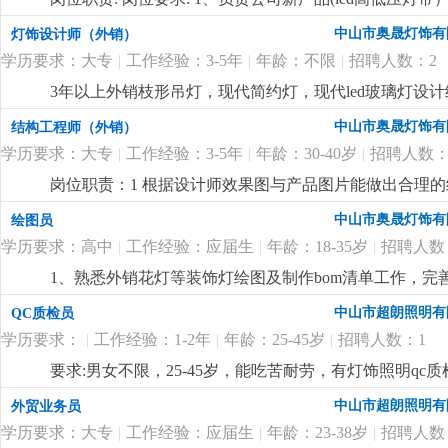
产工艺（焊接、注塑成型）问题；3、负责技术资料的编
中山市奥晟灯饰有
灯饰设计师（外销）
以上led灯带产品研发工作经验，对led灯带产品有丰富
学历要求：大专
|
工作经验：3-5年
|
年龄：不限
|
招聘人数：2
悉线路板原理，灯带内部结构、安装出线结构方式及相关
力，能承受较大的工作压力；6、有在led高低压灯带
3年以上外销枝形吊灯，现代简约灯，现代led玻璃灯
坚持长期主义的企业，欢迎志同道合的有识之士加入
更
上产品的色彩以及材料运用拥有独特理解和较深认识。熟悉
中山市奥晟灯饰有
结构工程师（外销）
能熟练运用autocad，adobephotos，3dsma等
学历要求：大专
|
工作经验：3-5年
|
年龄：30-40岁
|
招聘人数：
薪+高提成，欢迎有相关经验的有志之士加入！！！此岗
岗位职责：1 根据设计师效果图与产品图片能做出合理的
工生产零件图纸并全程跟踪样品进度3 根据打样资料的物料
中山市奥晟灯饰有
绘图员
软件(autocad)和三维建模软（solidworks或pro/engin
学历要求：高中
|
工作经验：应届生
|
年龄：18-35岁
|
招聘人数
有一定的创作思维能力，懂得微改，熟悉led光源应用、
谨4. 本公司生产产品为全品类外销家居装饰灯具，需
1、熟悉外销花灯等装饰灯绘图及制作bom清单工作，完
前看清职位要求，此岗位需要5-10年以上出口灯饰企业
所熟悉，对led产品积分球测试有了解优先； 3、有1:1
中山市超朗照明有
QC质检员
学历要求：
|
工作经验：1-2年
|
年龄：25-45岁
|
招聘人数：1
要求:男女不限，25-45岁，能吃苦耐劳，有灯饰照明qc质检
中山市超朗照明有
外贸业务员
学历要求：大专
|
工作经验：应届生
|
年龄：23-38岁
|
招聘人数