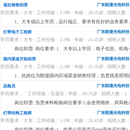
与制定公司销售中长期规划，依据公司整体销售目标年度
广东朗漫光电科技
项目销售经理
程，完成销售任务；3、负责销售团队管理和建设，对销
学历要求：大专
|
工作经验：2-3年
|
年龄：20-35岁
|
招聘人数：
任职要求：1、本科或以上学历，品行端正、要求有良好
关能力，具有一定的市场分析和客户布局等市场营销理念
1、大专或以上学历，品行端正、要求有良好的业务素养、
作经验，两年以上同职位管理工作经验，有led线形照明
明行业有做过工程项目销售或渠道拓展一年以上工作经验
广东朗漫光电科技
灯带电子工程师
16年的企业，定位高端，应聘者需具备独特的营销理念
表达能力，能听从安排适应出差。4、优秀应届毕业生也
迎志同道合的有识之士加入。有梦想，有激情，躺平者
学历要求：大专
|
工作经验：2-3年
|
年龄：22-45岁
|
招聘人数：
合的有识之士加入。
更详细
...
岗位职责: 岗位要求: 1、大专以上学历，电子信息、机
先；3、精通开发设计软件protel99se；熟悉线路板
广东朗漫光电科技
国内渠道开拓经理
的沟通协调能力，能承受一定的工作压力。
更详细
...
学历要求：大专
|
工作经验：2-3年
|
年龄：22-35岁
|
招聘人数：
1、此岗位为朗漫国内区域渠道销售经理，负责线形照明
灯带、商业照明等相关行业销售经验的优先录用，在其
广东朗漫光电科技
品检员
3、有很强的业务能力和主动性，抗压能力强，对工作充
学历要求：
|
工作经验：应届生
|
年龄：20-35岁
|
招聘人数：2
迎志同道合的有识之士加入。
更详细
...
岗位职责: 负责来料检验岗位要求:1.会使用烙铁，焊风枪
广东朗漫光电科技
灯带结构工程师
学历要求：大专
|
工作经验：3-5年
|
年龄：28-45岁
|
招聘人数：
岗位职责: 岗位要求: 1、负责公司新产品(led高低压