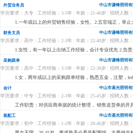
或国贸专业中专或以上学历，英文三级以上，口齿伶俐，具
中山市谦锋照明有
外贸业务员
用，待遇从优。4.若表现突出，有提升为业务员的机会
更
学历要求：大专
|
工作经验：3-5年
|
年龄：21-40岁
|
招聘人数：
1.一年或以上的外贸销售经验，女性。2.五官端正，举
于接受挑战；3.英语或国贸专业大专或以上学历，英文
中山市谦锋照明有
财务文员
客户沟通。4.从事led灯饰销售行业者优先，已经录用，
学历要求：高中
|
工作经验：2-3年
|
年龄：22-40岁
|
招聘人数：
1.女性，有一年以上出纳工作经验，会计专业优先 2.
帐；3.支付所有有关现金的业务，工资核算，发放；并开
中山市谦锋照明有
采购跟单
管人事工作（考勤等）3.财务会计专业中专以上学历优先
学历要求：高中
|
工作经验：3-5年
|
年龄：22-38岁
|
招聘人数：
商业照明成本核算经验者优先熟悉商业照明成本核算经
1.女，两年或以上的采购跟单经验，熟悉五金，注塑，l
的led灯打样流程 2.原料采购跟进，合同制定，供应
中山市基光照明有
会计
和沟通能力，具有很强的供应商管理和比价议价能力；3.熟悉掌
学历要求：中专
|
工作经验：2-3年
|
年龄：25-45岁
|
招聘人数：
从安排，具有良好的团队合作精神，执行力强，工作责
工作职责：对供应商单据的统计整理， 销售送货单的开
及归集。
更详细
...
中山市基光照明有
装配工
学历要求：初中
|
工作经验：1-2年
|
年龄：20-40岁
|
招聘人数：
男女不限，20-45岁，要求熟手会看装配图纸，主要做非标