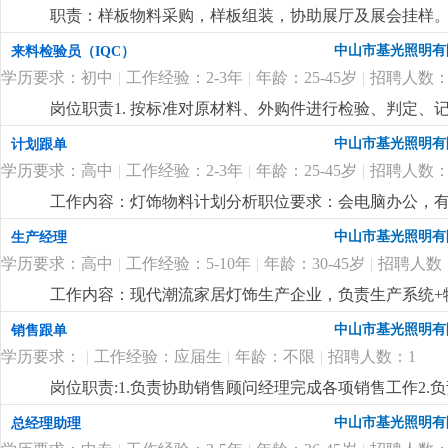
职责：样板物料采购，样板组装，协助展厅及展会挂样。 
购，能看懂配件图纸，有工程部打样配件采购经验。
更
中山市基光照明有
来料检验员（IQC）
学历要求：初中
|
工作经验：2-3年
|
年龄：25-45岁
|
招聘人数：
岗位职责1. 按标准对原材料、外购件进行检验、判定、记
检验量具，保证正常使用。4. 反馈来料异常，协助供应商
中山市基光照明有
计划跟单
以上学历，有工厂检验经验优先。2. 会使用卡尺等量具，
学历要求：高中
|
工作经验：2-3年
|
年龄：25-45岁
|
招聘人数：
简单电脑操作，如实填写记录。
更详细
...
工作内容：灯饰物料计划分析职位要求：会电脑办公，有
艺流程，懂mc物料分析，能看懂bom表和cad配件图
中山市基光照明有
生产经理
回双程车费报销
更详细
...
学历要求：高中
|
工作经验：5-10年
|
年龄：30-45岁
|
招聘人数
工作内容：现代潮流家居灯饰生产企业，负责生产系统+物
产管理和物料管理，懂现代潮流设计款灯饰的生产工艺
中山市基光照明有
销售跟单
性。
更详细
...
学历要求：
|
工作经验：应届生
|
年龄：不限
|
招聘人数：1
岗位职责:1.负责协助销售顾问经理完成各项销售工作2.
做好市场相关的各项业务事宜岗位要求:1.初中及以上学历
中山市基光照明有
总经理助理
心，做事细心，有上进心4.具有较强的沟通协调能力，亲