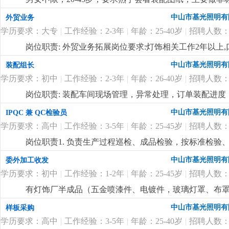
班费1:1, 月休2天，吃住有补贴
更详细
...
中山市基光照明有
外贸业务
学历要求：大专
|
工作经验：2-3年
|
年龄：25-40岁
|
招聘人数：
岗位职责: 外贸业务拓展岗位要求:灯饰相关工作2年以
进。岗位待遇:6-12k，单休，提成面议
更详细
...
中山市基光照明有
装配组长
学历要求：初中
|
工作经验：2-3年
|
年龄：26-40岁
|
招聘人数：
岗位职责: 装配车间现场管理，异常处理，订单装配进度，
饰厂管理经验。
更详细
...
中山市基光照明有
IPQC 兼 QC检验员
学历要求：高中
|
工作经验：3-5年
|
年龄：25-45岁
|
招聘人数：
岗位职责1. 负责生产过程巡检、成品检验，按标准检验
生产。3. 监督规范操作、现场5s，预防批量不良。4. 
中山市基光照明有
委外加工收发
维护量具，确保数据可追溯。岗位要求1. 高中及以上学历
学历要求：初中
|
工作经验：1-2年
|
年龄：25-45岁
|
招聘人数：
工艺和检验要求。3. 细心负责、有原则，沟通和执行力强
有灯饰厂半成品（五金喷漆件、电镀件，玻璃灯罩、布
工工艺，清点数量，开单委外，按单收货，要求会用电
中山市基光照明有
样板采购
学历要求：高中
|
工作经验：3-5年
|
年龄：25-40岁
|
招聘人数：