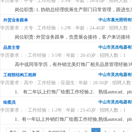
学历要求：中专
|
工作经验：3-5年
|
年龄：26-45岁
|
招聘人数：
详细
...
岗位职责: 1. 协助总经理统筹生产部门日常管理，跟
2. 负责公司人事基础工作：员工招聘、入职离职、考勤
中山市基光照明有
外贸业务跟单
公司指令，整理生产报表、会议纪要，跟进各项工作督办
学历要求：大专
|
工作经验：1-2年
|
年龄：24-40岁
|
招聘人数：
位要求:1.有工厂工作经验，懂生产管理或做过人事/行政
顺畅，服从管理，能长期稳定做。岗位待遇与福利：面
岗位职责: 外贸业务跟单，负责展会接待，客户来访接待
级，能基本交流。有类似灯饰企业工作经验。岗位待遇：单
中山市灵杰电器有
品质主管
学历要求：
|
工作经验：3-5年
|
年龄：28-45岁
|
招聘人数：1
高中或同等学历，有外销北美灯饰厂相关品质管理经验3
中山市灵杰电器有
工程部结构工程师
学历要求：高中
|
工作经验：应届生
|
年龄：28-50岁
|
招聘人数
1. 有二年以上灯饰厂绘图工作经验,2. 熟练autocad、p
作经验优先.
更详细
...
中山市灵杰电器有
绘图员
学历要求：
|
工作经验：1-2年
|
年龄：23-45岁
|
招聘人数：1
1、有一年以上外销灯饰厂绘图工作经验,熟练autocad、p
优先.
更详细
...