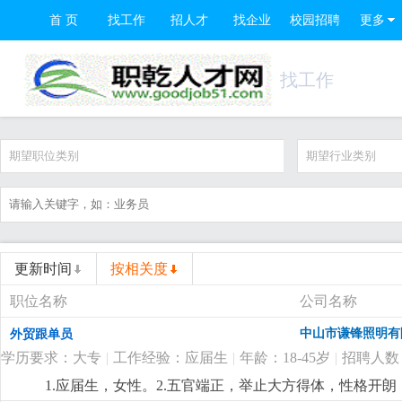
首 页
找工作
招人才
找企业
校园招聘
更多
找工作
期望职位类别
期望行业类别
更新时间
按相关度
职位名称
公司名称
中山市谦锋照明有
外贸跟单员
学历要求：大专
|
工作经验：应届生
|
年龄：18-45岁
|
招聘人数
1.应届生，女性。2.五官端正，举止大方得体，性格开