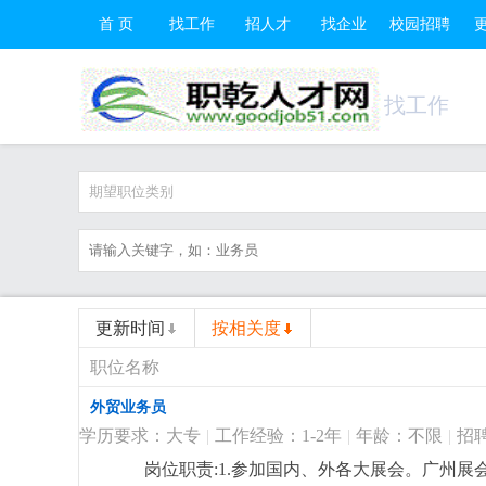
首 页
找工作
招人才
找企业
校园招聘
找工作
期望职位类别
更新时间
按相关度
职位名称
外贸业务员
学历要求：大专
|
工作经验：1-2年
|
年龄：不限
|
招
岗位职责:1.参加国内、外各大展会。广州展