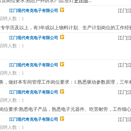
出货岗位要求:熟悉户外防水产品,壁灯
更详细
...
江门
江门现代奇克电子有限公司
招聘人数：1
制大专学历及以上，有3年或以上物料计划、生产计划岗位的工作经
定物料计划，有物料计划管控能力。3、有全盘主理物控部门的能
江门
江门现代奇克电子有限公司
熟悉erp系统使用；5、良好的沟通、协调和计划能力。岗位福利：1
招聘人数：1
问礼品礼金、开工红包、公司根据年度业绩颁发年终奖3、公司
江门
江门现代奇克电子有限公司
招聘人数：1
任务，做好本车间管理工作岗位要求：1.熟悉驱动参数原理，三年
详细
...
江门
江门现代奇克电子有限公司
招聘人数：1
作岗位要求:熟悉电子产品，熟悉电子元器件、吃苦耐劳，工作细心
长白班，粮期准时，环境优美、伙食丰盛，福利好。
更详细
...
江门
江门现代奇克电子有限公司
招聘人数：1