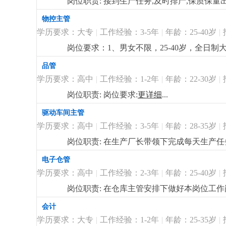
岗位职责: 接到生产任务,及时排产,保质保量
物控主管
学历要求：大专
|
工作经验：3-5年
|
年龄：25-40岁
|
岗位要求：1、男女不限，25-40岁，全日
的物料需求整理，能根据订单分解物料、制
品管
调能力和数据统筹能力。4、熟悉办公软件使用，
学历要求：高中
|
工作经验：1-2年
|
年龄：22-30岁
|
月，具体跟总经理面试商议决定。2、节日慰
的办公楼办公。
更详细
...
岗位职责: 岗位要求:
更详细
...
驱动车间主管
学历要求：高中
|
工作经验：3-5年
|
年龄：28-35岁
|
岗位职责: 在生产厂长带领下完成每天生产
作3.包吃包住，试用期后买社保4.待遇面谈
更
电子仓管
学历要求：高中
|
工作经验：2-3年
|
年龄：25-40岁
|
岗位职责: 在仓库主管安排下做好本岗位工
业，产品主要是筒灯 天花灯等，订单充足，
会计
学历要求：大专
|
工作经验：1-2年
|
年龄：25-35岁
|