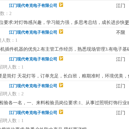
，能独立运作阿里巴巴店铺；管理alibaba国际站平台，开发询
江门
江门现代奇克电子有限公司
.跟进潜在及已有批发客户，扩大市场；岗位要求:1.英语4级以
数：2
英语类相关专业；无工作经验均可，前提勤奋好学。3.有上进心,
时间：早上9：00-12：00 下午：14:00-18:00 （每天
岗位要求:对灯饰感兴趣，学习能力强，多思考总结，成长进步快
房不是梦。无限的上升空间，就怕你不敢来。阿里巴巴四星级平台
不限
江门现代奇克电子有限公司
一份年轻人不怕苦，不怕累。敢于拼搏，执着， 热爱外贸的心。
于你自己的新天地。天空海阔任你飞。也欢迎应届毕业生加入我
聘人数：1
机插件机器的优先2.有主管工作经历，熟悉现场管理3.有电子基
江门
江门现代奇克电子有限公司
招聘人数：1
主要是筒灯 天花灯等，订单充足，长白班，粮期准时，环境优美
高中及以上学历，仓管2-3年以上经验，要求对仓库流程熟悉，对
江门
江门现代奇克电子有限公司
，转正购买社保。仓管需要拉叉车送物料到车间，所以男士更适
招聘人数：2
品检验各一名，一、来料检验员岗位要求:1、从事过照明灯饰行业
检验工作，工作有责任心，敬业认真。二、成品检验员岗位职责
江门
江门现代奇克电子有限公司
处理结果；4、负责配合客人验货；5、负责保管本岗位的图纸、
招聘人数：1
安全的检验和验证。综合待遇5500-6500元/月，转正购买江