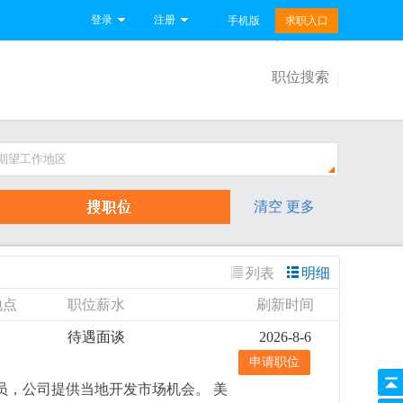
登录
注册
手机版
求职入口
职位搜索
期望工作地区
清空
更多
列表
明细
地点
职位薪水
刷新时间
待遇面谈
2026-8-6
申请职位
务员，公司提供当地开发市场机会。 美