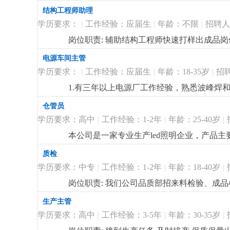
国市场优先。3.熟悉阿里巴巴国际站运营流程
结构工程师助理
拓展销售网络，组织建立、健全客户档案；5
学历要求：
|
工作经验：应届生
|
年龄：不限
|
招聘人
邮件，2.大专及以上学历，国际贸易、商务
心，具备优秀的语言表达能力及组织协调能力。工作
岗位职责: 辅助结构工程师快速打样出成品
遇好，底薪+提成,员工一年实现买车， 买
电源车间主管
线上平台。 线上， 线下相结合。如果你有
方，路在脚下，在这里，可以开拓出一片属
学历要求：
|
工作经验：应届生
|
年龄：18-35岁
|
招
1.有三年以上电源厂工作经验，熟悉波峰焊和
操作，
更详细
...
仓管员
学历要求：高中
|
工作经验：1-2年
|
年龄：25-40岁
|
本公司是一家专业生产led照明企业，产品
要，我司现诚招仓管员1名，：20-40岁，
质检
账物一致，负责仓库的收发货，无不良嗜好
学历要求：中专
|
工作经验：1-2年
|
年龄：18-40岁
|
岗位职责: 我们公司品质部招来料检验、成
灯具材料和检验设备的使用。3、负责来料的
生产主管
3、对不合格品进行隔离、标识，并跟踪落实
学历要求：高中
|
工作经验：3-5年
|
年龄：30-35岁
|
求、退货的调查、检验工作；7、进仓成品包装