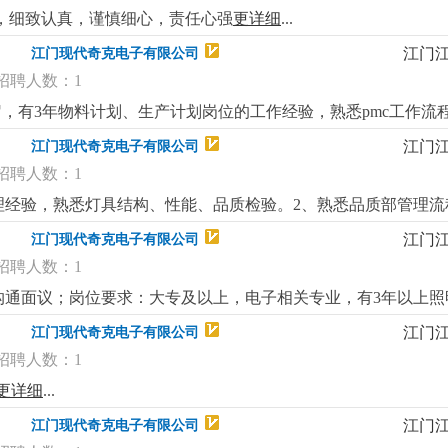
主动，细致认真，谨慎细心，责任心强
更详细
...
江门
江门现代奇克电子有限公司
招聘人数：1
0岁，有3年物料计划、生产计划岗位的工作经验，熟悉pmc工作流
定物料计划，有物料计划管控能力。3、做事有条理性、有计划
江门
江门现代奇克电子有限公司
良好的沟通、协调和计划能力。岗位福利：1、薪酬5000-650
招聘人数：1
终奖3、公司包吃工作餐、提供宿舍。4、环境优美的办公楼办公
理经验，熟悉灯具结构、性能、品质检验。2、熟悉品质部管理流
组织能力；二、工作职责1、负责新产品/变更品量产前确认，试产
江门
江门现代奇克电子有限公司
品检验规程、验货过程跟进和协调，验货异常处理并跟进结果；
招聘人数：1
，协助新产品的质量标准的建立，协助认证产品标准的执行落地
理商榷，薪酬幅度6500-8500k；2、购买江门社保、享受饭
沟通面议；岗位要求：大专及以上，电子相关专业，有3年以上照
.
江门
江门现代奇克电子有限公司
招聘人数：1
更详细
...
江门
江门现代奇克电子有限公司