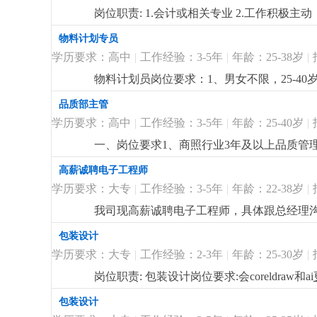
岗位职责: 1.会计或相关专业 2.工作积极
物料计划专员
学历要求：高中
|
工作经验：3-5年
|
年龄：25-38岁
|
物料计划员岗位要求：1、男女不限，25-4
2、负责订单的物料需求整理，能根据订单制
品质部主管
公软件使用，熟悉erp系统使用，如金蝶；5、
学历要求：高中
|
工作经验：3-5年
|
年龄：25-40岁
|
商榷。2、节日慰问礼品礼金、开工红包、年
一、岗位要求1、商照行业3年及以上品质管
iso质量体系；4、具备良好的沟通协调和
高薪诚聘电子工程师
质部品质人员的培训和工作指导；3、制定产
学历要求：大专
|
工作经验：3-5年
|
年龄：22-38岁
|
统计和分析；5、协调和支持跨部门工作配合
户审厂工作；三、薪酬福利1、待遇具体跟总经
我司现高薪诚聘电子工程师，具体跟总经理
法定假期等；
更详细
...
智能家居照明开发经验者优先考虑。
更详细
..
包装设计
学历要求：大专
|
工作经验：2-3年
|
年龄：25-30岁
|
岗位职责: 包装设计岗位要求:会coreldraw和ai
包装设计