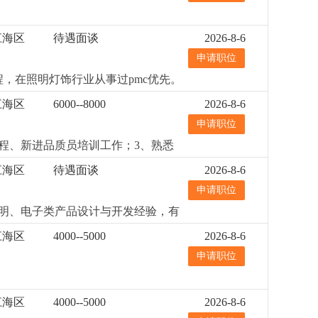
江海区
待遇面谈
2026-8-6
申请职位
程，在照明灯饰行业从事过pmc优先。
性、原则性强，工作细心；4、熟悉办
江海区
6000--8000
2026-8-6
0元/月，视能力和经验而定，具体面议
申请职位
。
更详细
...
程、新进品质员培训工作；3、熟悉
评估、包装设计资料校对；2、负责品
江海区
待遇面谈
2026-8-6
4、供应商质量改善指导，品质数据
申请职位
；6、跟业务部一起共同跟进各项客
费补贴，享受外宿补助金、节日福利、
明、电子类产品设计与开发经验，有
江海区
4000--5000
2026-8-6
申请职位
江海区
4000--5000
2026-8-6