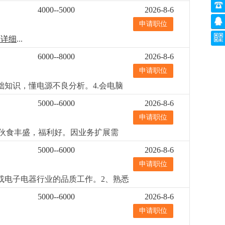
盘、跟进客户；4.开拓销售目标市场，
4000--5000
2026-8-6
上，能熟练的跟客户面对面的沟通和回
申请职位
热爱外贸销售工作，有事业心及责任
7小时）单双修。 享受国家假期。工资待
更详细
...
，公司最大努力为外贸部门搭建出好
6000--8000
2026-8-6
欢迎随时加入我们的大家庭。梦在前
们！
更详细
...
申请职位
础知识，懂电源不良分析。4.会电脑
5000--6000
2026-8-6
申请职位
，伙食丰盛，福利好。因业务扩展需
数据敏感，有责任心，工作细心，保持
5000--6000
2026-8-6
合
更详细
...
申请职位
或电子电器行业的品质工作。2、熟悉
和要求：1、负责成品的检验工作；
5000--6000
2026-8-6
资料工具；6、协助上级处理客户诉
申请职位
门社保，包吃包住。
更详细
...