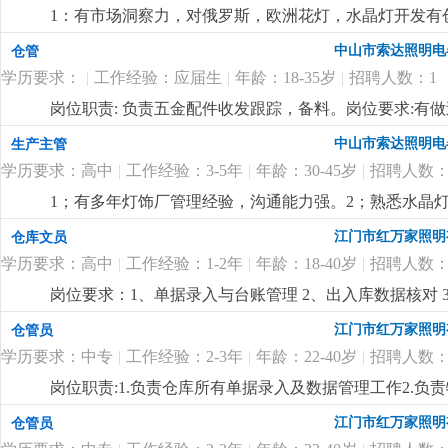
1：有市场洞察力，对俄罗斯，欧洲花灯，水晶灯开发有
力。
更详细
...
中山市索达照明电
仓管
学历要求：
|
工作经验：应届生
|
年龄：18-35岁
|
招聘人数：1
岗位职责: 负责五金配件收发跟踪，备料。岗位要求:有
中山市索达照明电
生产主管
学历要求：高中
|
工作经验：3-5年
|
年龄：30-45岁
|
招聘人数：
1；有多年灯饰厂管理经验，沟通能力强。2；熟悉水晶灯
付出精神，人品高尚。
更详细
...
江门市红万家照明
仓库文员
学历要求：高中
|
工作经验：1-2年
|
年龄：18-40岁
|
招聘人数：
岗位要求：1、单据录入与台账管理 2、出入库数据核对 3
悉进账、出账、委外流程熟悉的优先录用.熟悉仓库账务工作
江门市红万家照明
仓管员
学历要求：中专
|
工作经验：2-3年
|
年龄：22-40岁
|
招聘人数：
岗位职责:1.负责仓库所有单据录入及数据管理工作2.负责
限，中专及以上学历，18-35岁2.对数据敏感，有责任心
江门市红万家照明
仓管员
细
...