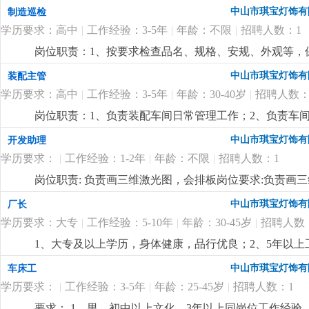
了解。4.负责采购员、计划员和车辆的管理。5.监督车辆
中山市琪宝灯饰有
制造巡检
历，电脑精通；2.5年以上非标工程灯饰企业计划管理经
学历要求：高中
|
工作经验：3-5年
|
年龄：不限
|
招聘人数：1
控制能力，有较强的管理、组织、协调、沟通能力；4.
岗位职责：1、按要求检查品名、规格、安规、外观等，保
悉酒店工程灯饰结构、安规要求，整体效果，表面加工
中山市琪宝灯饰有
装配主管
学历要求：高中
|
工作经验：3-5年
|
年龄：30-40岁
|
招聘人数：
岗位职责：1、负责装配车间日常管理工作；2、负责车
经验；2、熟悉灯饰（工程灯、非标灯饰）装配流程优先
中山市琪宝灯饰有
开发助理
学历要求：
|
工作经验：1-2年
|
年龄：不限
|
招聘人数：1
岗位职责: 负责画三维激光图，会排板岗位要求:负责画
中山市琪宝灯饰有
厂长
学历要求：大专
|
工作经验：5-10年
|
年龄：30-45岁
|
招聘人数
1、大专及以上学历，身体健康，品行优良；2、5年以
达能力强，思维敏捷，员工激励手法熟练；4、有100—
中山市琪宝灯饰有
车床工
定的培训能力，指导帮助下属成长经验丰富；
更详细
...
学历要求：
|
工作经验：3-5年
|
年龄：25-45岁
|
招聘人数：1
要求： 1、男，初中以上文化，3年以上同岗位工作经验