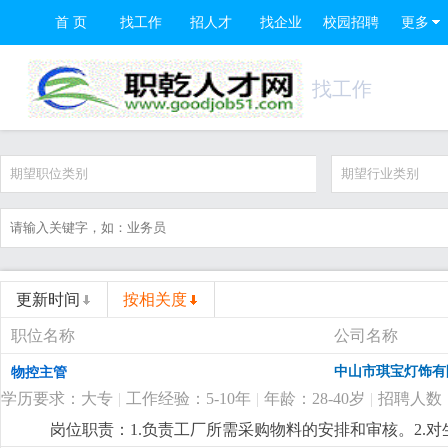
首 页
找工作
招人才
找企业
校园招聘
更多
找工作
期望职位类别
期望行业类别
更新时间
按相关度
职位名称
公司名称
中山市琪宝灯饰有
物控主管
学历要求：大专
|
工作经验：5-10年
|
年龄：28-40岁
|
招聘人数
岗位职责：1.负责工厂所需采购物料的安排和审核。2.