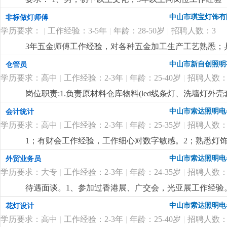
程灯饰厂工作经验优先。
更详细
...
中山市琪宝灯饰有
非标做灯师傅
学历要求：
|
工作经验：3-5年
|
年龄：28-50岁
|
招聘人数：3
3年五金师傅工作经验，对各种五金加工生产工艺熟悉；
尽快想出解决方案。
更详细
...
中山市新自创照明
仓管员
学历要求：高中
|
工作经验：2-3年
|
年龄：25-40岁
|
招聘人数：
岗位职责:1.负责原材料仓库物料(led线条灯、洗墙灯
盘点，保持数据准确性3.负责仓库物料进出单据整理录入4
中山市索达照明电
会计统计
学历要求：高中
|
工作经验：2-3年
|
年龄：25-35岁
|
招聘人数：
1；有财会工作经验，工作细心对数字敏感。2；熟悉灯饰
核算，懂看产品bom表。
更详细
...
中山市索达照明电
外贸业务员
学历要求：大专
|
工作经验：2-3年
|
年龄：24-35岁
|
招聘人数：
待遇面谈。1、参加过香港展、广交会，光亚展工作经验。
也有客户平台收入可观。
更详细
...
中山市索达照明电
花灯设计
学历要求：高中
|
工作经验：2-3年
|
年龄：25-40岁
|
招聘人数：