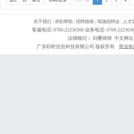
管理工作经验。任职要求：1、高中以上学历，熟悉电器
显示
条/页
共4603记录
<<上一页
1
2
3
4
质主管管理工作经验;3、熟悉iso9001质量管理体系
题:4、熟练使用电脑办公软件。
更详细
...
关于我们
|
求职帮助
|
招聘指南
|
现场招聘会
|
人才
客服电话: 0760-22236300 业务电话: 0760-2
法律顾问： 刘叠律师 中文网址
广东职乾信息科技有限公司 版权所有
营业执