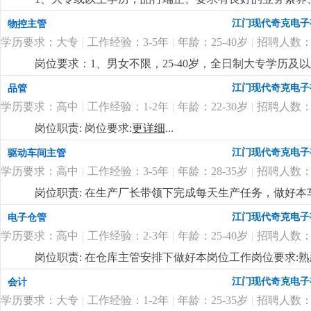
明行业有做过工程项目销售或渠道拓展一年以上工作经验
江门现代奇克电子
物控主管
表达能力，能听从安排适应出差。4、优秀应届毕业生也
学历要求：大专
|
工作经验：3-5年
|
年龄：25-40岁
|
招聘人数：
合的有识之士加入。
更详细
...
岗位要求：1、男女不限，25-40岁，全日制大专学历
pmc工作流程。2、负责订单的物料需求整理，能根据
江门现代奇克电子
品管
主理物控部门的能力，性格雷厉风行，有良好的沟通协调
学历要求：高中
|
工作经验：1-2年
|
年龄：22-30岁
|
招聘人数：
用；5、良好的沟通、协调和计划能力。岗位福利：1、薪酬幅
日慰问礼品礼金、开工红包、公司根据年度业绩颁发年终
岗位职责: 岗位要求:
更详细
...
公。
更详细
...
江门现代奇克电子
驱动车间主管
学历要求：高中
|
工作经验：3-5年
|
年龄：28-35岁
|
招聘人数：
岗位职责: 在生产厂长带领下完成每天生产任务，做好本
懂驱动贴片机和插件机操作3.包吃包住，试用期后买社保
江门现代奇克电子
电子仓管
学历要求：高中
|
工作经验：2-3年
|
年龄：25-40岁
|
招聘人数：
岗位职责: 在仓库主管安排下做好本岗位工作岗位要求
是一家专业生产led照明企业，产品主要是筒灯 天花灯
江门现代奇克电子
会计
好。
更详细
...
学历要求：大专
|
工作经验：1-2年
|
年龄：25-35岁
|
招聘人数：