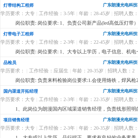
与制定公司销售中长期规划，依据公司整体销售目标年度
广东朗漫光电科技
灯带结构工程师
程，完成销售任务；3、负责销售团队管理和建设，对销
学历要求：大专
|
工作经验：3-5年
|
年龄：28-45岁
|
招聘人数：
任职要求：1、本科或以上学历，品行端正、要求有良好
关能力，具有一定的市场分析和客户布局等市场营销理念
岗位职责: 岗位要求: 1、负责公司新产品(led高低压
作经验，两年以上同职位管理工作经验，有led线形照明
产工艺（焊接、注塑成型）问题；3、负责技术资料的编
广东朗漫光电科技
灯带电子工程师
16年的企业，定位高端，应聘者需具备独特的营销理念
以上led灯带产品研发工作经验，对led灯带产品有丰富
迎志同道合的有识之士加入。有梦想，有激情，躺平者
学历要求：大专
|
工作经验：2-3年
|
年龄：22-45岁
|
招聘人数：
悉线路板原理，灯带内部结构、安装出线结构方式及相关
力，能承受较大的工作压力；6、有在led高低压灯带
岗位职责: 岗位要求: 1、大专以上学历，电子信息、机
坚持长期主义的企业，欢迎志同道合的有识之士加入
更
先；3、精通开发设计软件protel99se；熟悉线路板
广东朗漫光电科技
品检员
的沟通协调能力，能承受一定的工作压力。
更详细
...
学历要求：
|
工作经验：应届生
|
年龄：20-35岁
|
招聘人数：2
岗位职责: 负责来料检验岗位要求:1.会使用烙铁，焊风枪
广东朗漫光电科技
国内渠道开拓经理
学历要求：大专
|
工作经验：2-3年
|
年龄：22-35岁
|
招聘人数：
1、此岗位为朗漫国内区域渠道销售经理，负责线形照明
灯带、商业照明等相关行业销售经验的优先录用，在其
广东朗漫光电科技
项目销售经理
3、有很强的业务能力和主动性，抗压能力强，对工作充
学历要求：大专
|
工作经验：2-3年
|
年龄：20-35岁
|
招聘人数：
迎志同道合的有识之士加入。
更详细
...
1、大专或以上学历，品行端正、要求有良好的业务素养、