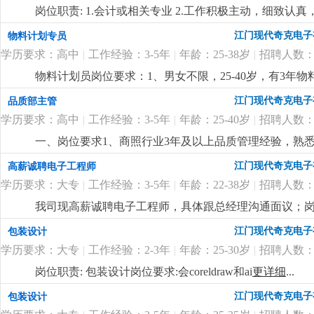
岗位职责: 1.会计或相关专业 2.工作积极主动，细致认
江门现代奇克电子
物料计划专员
学历要求：高中
|
工作经验：3-5年
|
年龄：25-38岁
|
招聘人数：
物料计划员岗位要求：1、男女不限，25-40岁，有3年
灯饰行业从事过pmc优先。2、负责订单的物料需求整
江门现代奇克电子
品质部主管
条理性、有计划性、原则性强，工作细心；4、熟悉办公软
学历要求：高中
|
工作经验：3-5年
|
年龄：25-40岁
|
招聘人数：
和计划能力。岗位福利：1、薪酬5000-6500元/月
包、年终奖3、公司包吃工作餐、提供宿舍。4、环境优
一、岗位要求1、商照行业3年及以上品质管理经验，熟
品质员培训工作；3、熟悉iso质量体系；4、具备良好
江门现代奇克电子
高薪诚聘电子工程师
前确认，试产评估、包装设计资料校对；2、负责品质部
学历要求：大专
|
工作经验：3-5年
|
年龄：22-38岁
|
招聘人数：
跟进和协调，验货异常处理并跟进结果；4、供应商质量
合，协助新产品的质量标准的建立，协助认证产品标准的
我司现高薪诚聘电子工程师，具体跟总经理沟通面议；岗
三、薪酬福利1、待遇具体跟总经理商榷，薪酬幅度6500
类产品设计与开发经验，有智能家居照明开发经验者优
江门现代奇克电子
包装设计
节日福利、法定假期等；
更详细
...
学历要求：大专
|
工作经验：2-3年
|
年龄：25-30岁
|
招聘人数：
岗位职责: 包装设计岗位要求:会coreldraw和ai
更详细
...
江门现代奇克电子
包装设计