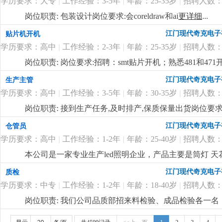
学历要求：大专
|
工作经验：3-5年
|
年龄：25-35岁
|
招聘人数：
岗位职责: 包装设计岗位要求:会coreldraw和ai
更详细
...
江门现代奇克电子
贴片机开机
学历要求：高中
|
工作经验：2-3年
|
年龄：25-35岁
|
招聘人数：
岗位职责: 岗位要求:招聘：smt贴片开机；熟悉481和
江门现代奇克电子
生产主管
学历要求：高中
|
工作经验：3-5年
|
年龄：30-35岁
|
招聘人数：
岗位职责: 接到生产任务,及时排产,保质保量出货岗位要求
江门现代奇克电子
仓管员
学历要求：高中
|
工作经验：1-2年
|
年龄：25-40岁
|
招聘人数：
本公司是一家专业生产led照明企业，产品主要是筒灯 
盛，福利好。因业务扩展需要，我司现诚招仓管员1名，：2
江门现代奇克电子
质检
库流程熟悉，对数据敏感，有责任心，工作细心，保持
学历要求：中专
|
工作经验：1-2年
|
年龄：18-40岁
|
招聘人数：
管需要拉叉车送物料到车间，所以男士更适合
更详细
...
岗位职责: 我们公司品质部招来料检验、成品检验各一名
器行业的品质工作。2、熟悉灯具材料和检验设备的使用