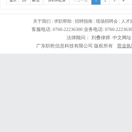
品检验员岗位职责和要求：1、负责成品的检验工作；3
显示
条/页
共4599记录
<<上一页
1
2
3
4
配合客人验货；5、负责保管本岗位的图纸、资料工具；
成品包装安全的检验和验证。综合待遇5500-6500元/
关于我们
|
求职帮助
|
招聘指南
|
现场招聘会
|
人才
客服电话: 0760-22236300 业务电话: 0760-2
法律顾问： 刘叠律师 中文网址
广东职乾信息科技有限公司 版权所有
营业执