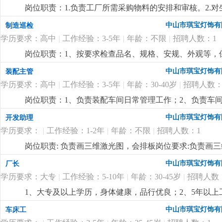
优先考虑2.有较好的沟通表达能力及服务意识，具有两年
况，调控好生产序次与进度，带领团队按时、保质、保量
岗位职责：1.负责工厂所需采购物料的安排和审核。2.
责任心，办事严谨4.熟练电脑操作及office办公软件
施且督导实施，确定指标产量并贯彻达成 4.负责安排人
了解。4.负责采购员、计划员和车辆的管理。5.监督车辆
以及语言表达能力
更详细
...
中山市琪宝灯饰有
制造巡检
中之自我品质控制及物料损耗有效管制之督导 6.负责品
历，电脑精通；2.5年以上非标工程灯饰企业计划管理经
执行，上报处理异常 8.负责安排人员执行不良品、不合
学历要求：高中
|
工作经验：3-5年
|
年龄：不限
|
招聘人数：1
控制能力，有较强的管理、组织、协调、沟通能力；4.
之编制、审核、分析与呈报10.负责作业现场6s工作及安
岗位职责：1、按要求检查品名、规格、安规、外观等，保
要求:1.1年以上生产现场管理工作经验,有电子产品生产管
悉酒店工程灯饰结构、安规要求，整体效果，表面加工
量控制及生产效率提升4.生产现场''6s‘管理
更详细
...
中山市琪宝灯饰有
装配主管
学历要求：高中
|
工作经验：3-5年
|
年龄：30-40岁
|
招聘人数：
岗位职责：1、负责装配车间日常管理工作；2、负责车
经验；2、熟悉灯饰（工程灯、非标灯饰）装配流程优先
中山市琪宝灯饰有
开发助理
学历要求：
|
工作经验：1-2年
|
年龄：不限
|
招聘人数：1
岗位职责: 负责画三维激光图，会排板岗位要求:负责画
中山市琪宝灯饰有
厂长
学历要求：大专
|
工作经验：5-10年
|
年龄：30-45岁
|
招聘人数
1、大专及以上学历，身体健康，品行优良；2、5年以
达能力强，思维敏捷，员工激励手法熟练；4、有100—
中山市琪宝灯饰有
车床工
定的培训能力，指导帮助下属成长经验丰富；
更详细
...