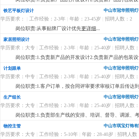
制定新产品的工艺流程岗位要求:1.中专以上学历，产品
中山市冠华照明灯
铁艺平板灯设计
功底3.有二年灯饰行业灯饰产品设计工作经验4.有欧、美
学历要求：
|
工作经验：2-3年
|
年龄：23-45岁
|
招聘人数：2
岗位职责:从事贴牌厂设计优先
更详细
...
中山市冠华照明灯
家居照明设计
学历要求：大专
|
工作经验：2-3年
|
年龄：25-40岁
|
招聘人数：
岗位职责:1.负责新产品的开发设计2.负责新产品的包装设
制定新产品的工艺流程岗位要求:1.大专以上学历，产品
中山市冠华照明灯
计划跟单
功底3.有二年灯饰行业灯饰产品设计工作经验4.有欧、美
学历要求：中专
|
工作经验：2-3年
|
年龄：25-40岁
|
招聘人数：
岗位职责:1.客户订单，按合同评审要求审核订单后传
2.根据生产部反馈信息掌握生产进度及欠料、品质问题等
中山市冠华照明灯
生产组长
安排生产，跟踪样品进度及客户确认结果。安排送样、客
学历要求：大专
|
工作经验：2-3年
|
年龄：25-40岁
|
招聘人数：
知相关部门5.客户资信、客户订单、文件分发的整理和保
记、初步处理、信息传递及处理结果跟踪7.经常与客户沟通
岗位职责:1.负责部生产线的安排、培训、督导、调派
wod等办公软件；。自制成品输入、输出月结及成品电脑
掌握属员之心态与动向，及时反映属员之情况，并研拟
中山市琪宝灯饰有
物控主管
顾客满意度测量程序对客户满意度进行调查及汇总分析10
融入公司文化、热爱公司、热爱本行业、为公司创造效益
守则外，心须遵守公司制定的工作守则，有违反守则的，
学历要求：大专
|
工作经验：5-10年
|
年龄：28-40岁
|
招聘人数
生产任务、生产顺序及完成期限，产前说明并严格执行