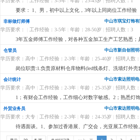
学历要求：
|
工作经验：3-5年
|
年龄：25-45岁
|
招聘人数：1
要求： 1、男，初中以上文化，3年以上同岗位工作经验
程灯饰厂工作经验优先。
更详细
...
中山市琪宝灯饰有
非标做灯师傅
学历要求：
|
工作经验：3-5年
|
年龄：28-50岁
|
招聘人数：3
3年五金师傅工作经验，对各种五金加工生产工艺熟悉；
尽快想出解决方案。
更详细
...
中山市新自创照明
仓管员
学历要求：高中
|
工作经验：2-3年
|
年龄：25-40岁
|
招聘人数：
岗位职责:1.负责原材料仓库物料(led线条灯、洗墙灯
盘点，保持数据准确性3.负责仓库物料进出单据整理录入4
中山市索达照明电
会计统计
学历要求：高中
|
工作经验：2-3年
|
年龄：25-35岁
|
招聘人数：
1；有财会工作经验，工作细心对数字敏感。2；熟悉灯饰
核算，懂看产品bom表。
更详细
...
中山市索达照明电
外贸业务员
学历要求：大专
|
工作经验：2-3年
|
年龄：24-35岁
|
招聘人数：
待遇面谈。1、参加过香港展、广交会，光亚展工作经验。
也有客户平台收入可观。
更详细
...