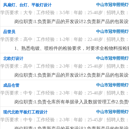
排，熟悉当地市场。
更详细
...
中山市冠华照明灯
风扇灯、台灯、平板灯设计
学历要求：大专
|
工作经验：3-5年
|
年龄：25-40岁
|
招聘人数：
岗位职责:1.负责新产品的开发设计2.负责新产品的包装设
制定新产品的工艺流程岗位要求:1.大专以上学历，产品
中山市冠华照明灯
品管员
功底3.有二年灯饰行业灯饰产品设计工作经验4.有欧、美
学历要求：高中
|
工作经验：1-2年
|
年龄：22-40岁
|
招聘人数：
1、熟悉电镀、喷粉件的检验要求，对要求全检物料按检
良品贴不合格标通知仓库退供应商。 3、能看懂产品结
中山市冠华照明灯
北欧灯设计
4、对所检验的产品能及时按公司要求填写检验报告，有
学历要求：高中
|
工作经验：2-3年
|
年龄：25-40岁
|
招聘人数：
岗位职责:1.负责新产品的开发设计2.负责新产品的包装设
制定新产品的工艺流程岗位要求:1.高中以上学历，产品
中山市冠华照明灯
成品仓管
功底3.有二年灯饰行业灯饰产品设计工作经验4.有北欧
学历要求：中专
|
工作经验：2-3年
|
年龄：25-40岁
|
招聘人数：
七八（余先生）
更详细
...
岗位职责:1.负责仓库所有单据录入及数据管理工作2.负
上学历，25-40岁2.对数据敏感，有责任心3.一年以上仓
中山市冠华照明灯
现代北欧平板灯工程设计
学历要求：中专
|
工作经验：2-3年
|
年龄：25-45岁
|
招聘人数：
岗位职责:1.负责新产品的开发设计2.负责新产品的包装设