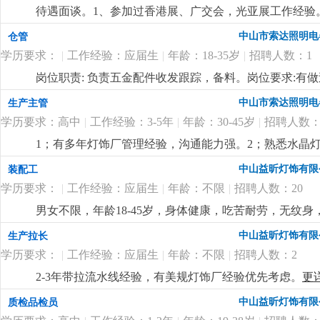
待遇面谈。1、参加过香港展、广交会，光亚展工作经验。
也有客户平台收入可观。
更详细
...
中山市索达照明电
仓管
学历要求：
|
工作经验：应届生
|
年龄：18-35岁
|
招聘人数：1
岗位职责: 负责五金配件收发跟踪，备料。岗位要求:有
中山市索达照明电
生产主管
学历要求：高中
|
工作经验：3-5年
|
年龄：30-45岁
|
招聘人数：
1；有多年灯饰厂管理经验，沟通能力强。2；熟悉水晶灯
付出精神，人品高尚。
更详细
...
中山益昕灯饰有限
装配工
学历要求：
|
工作经验：应届生
|
年龄：不限
|
招聘人数：20
男女不限，年龄18-45岁，身体健康，吃苦耐劳，无纹身
扣水电费，全勤100元，满半年工龄奖50元，最高300元
中山益昕灯饰有限
生产拉长
学历要求：
|
工作经验：应届生
|
年龄：不限
|
招聘人数：2
2-3年带拉流水线经验，有美规灯饰厂经验优先考虑。
更
中山益昕灯饰有限
质检品检员