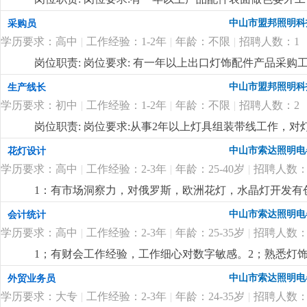
中山市盟邦照明科
采购员
学历要求：高中
|
工作经验：1-2年
|
年龄：不限
|
招聘人数：1
岗位职责: 岗位要求: 有一年以上出口灯饰配件产品采
的责任心及良好的沟通能力。
更详细
...
中山市盟邦照明科
生产线长
学历要求：初中
|
工作经验：1-2年
|
年龄：不限
|
招聘人数：2
岗位职责: 岗位要求:从事2年以上灯具组装带线工作，
产品安全规定有一定的了解，能合理安排作业员的工作
中山市索达照明电
花灯设计
详细
...
学历要求：高中
|
工作经验：2-3年
|
年龄：25-40岁
|
招聘人数：
1：有市场洞察力，对俄罗斯，欧洲花灯，水晶灯开发有
力。
更详细
...
中山市索达照明电
会计统计
学历要求：高中
|
工作经验：2-3年
|
年龄：25-35岁
|
招聘人数：
1；有财会工作经验，工作细心对数字敏感。2；熟悉灯饰
核算，懂看产品bom表。
更详细
...
中山市索达照明电
外贸业务员
学历要求：大专
|
工作经验：2-3年
|
年龄：24-35岁
|
招聘人数：