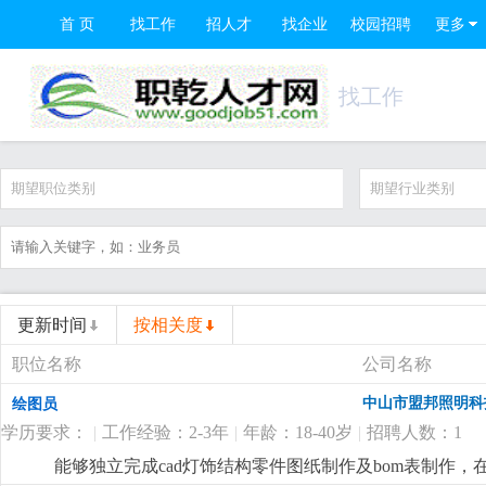
首 页
找工作
招人才
找企业
校园招聘
更多
找工作
期望职位类别
期望行业类别
更新时间
按相关度
职位名称
公司名称
中山市盟邦照明科
绘图员
学历要求：
|
工作经验：2-3年
|
年龄：18-40岁
|
招聘人数：1
能够独立完成cad灯饰结构零件图纸制作及bom表制作