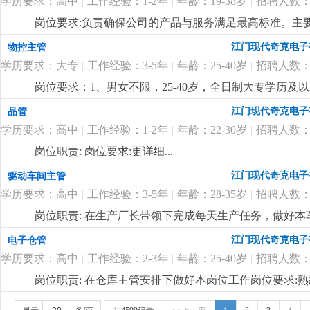
学历要求：高中
|
工作经验：1-2年
|
年龄：19-38岁
|
招聘人数：
岗位要求:负责确保公司的产品与服务满足最高标准。主
质量达标。岗位要求：1. 高中及以上学历；2. 熟悉质量
江门现代奇克电子
物控主管
真，具备较强的责任心；5. 良好的沟通能力，能与多个
学历要求：大专
|
工作经验：3-5年
|
年龄：25-40岁
|
招聘人数：
岗位要求：1、男女不限，25-40岁，全日制大专学历
pmc工作流程。2、负责订单的物料需求整理，能根据
江门现代奇克电子
品管
主理物控部门的能力，性格雷厉风行，有良好的沟通协调
学历要求：高中
|
工作经验：1-2年
|
年龄：22-30岁
|
招聘人数：
用；5、良好的沟通、协调和计划能力。岗位福利：1、薪酬幅
日慰问礼品礼金、开工红包、公司根据年度业绩颁发年终
岗位职责: 岗位要求:
更详细
...
公。
更详细
...
江门现代奇克电子
驱动车间主管
学历要求：高中
|
工作经验：3-5年
|
年龄：28-35岁
|
招聘人数：
岗位职责: 在生产厂长带领下完成每天生产任务，做好本
懂驱动贴片机和插件机操作3.包吃包住，试用期后买社保
江门现代奇克电子
电子仓管
学历要求：高中
|
工作经验：2-3年
|
年龄：25-40岁
|
招聘人数：
岗位职责: 在仓库主管安排下做好本岗位工作岗位要求
是一家专业生产led照明企业，产品主要是筒灯 天花灯