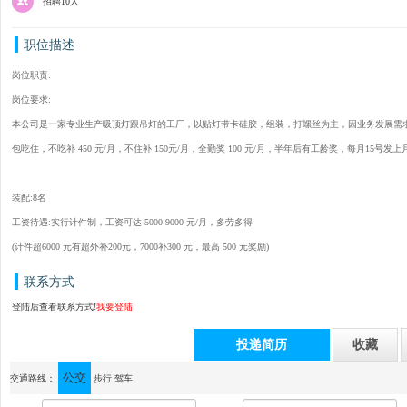
招聘10人
职位描述
岗位职责:
岗位要求:
本公司是一家专业生产吸顶灯跟吊灯的工厂，以贴灯带卡硅胶，组装，打螺丝为主，因业务发展需求招工
包吃住，不吃补 450 元/月，不住补 150元/月，全勤奖 100 元/月，半年后有工龄奖，每月15号发上
装配:8名
工资待遇:实行计件制，工资可达 5000-9000 元/月，多劳多得
(计件超6000 元有超外补200元，7000补300 元，最高 500 元奖励)
联系方式
登陆后查看联系方式!
我要登陆
投递简历
收藏
公交
通讯地址：中山市横栏镇新茂工业区康龙2路智联谷7楼
交通路线：
步行
驾车