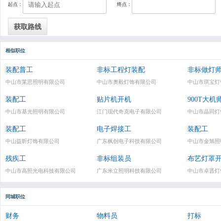
起点：
终点：
相似职位
装配普工
非标工程灯装配
非标做灯
中山市莱思照明有限公司
中山市奥毅灯饰有限公司
中山市琪宝灯
装配工
贴片机开机
900T大机
中山市基光照明有限公司
江门现代奇克电子有限公司
中山市晶同灯
装配工
电子焊接工
装配工
中山益昕灯饰有限公司
广东枫创电子科技有限公司
中山市金旭照
残疾工
非标组装员
布艺灯罩
中山市高照光电科技有限公司
广东米立照明科技有限公司
中山市卓晋灯
同城职位
财务
物料员
打标