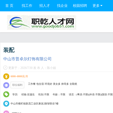
首 页
找工作
招人才
找企业
校园招聘
更多
装配
中山市普卓尔灯饰有限公司
更新于：2026/7/30 发 布 人：陈小姐
6000--8000元/月
工作餐 包住宿 环境好 美女多 帅哥多 全勤奖
职位福利
学历:
经验:应届生
性别:不限
年龄：不限
语言：(粤语:不限)(外语:不限)(国语:不限
中山市横栏镇新茂工业区康龙2路智联谷7楼