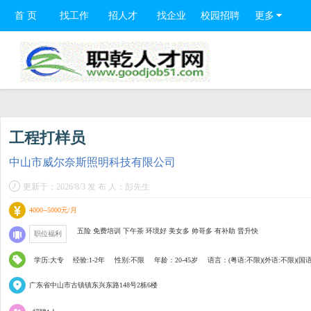
首 页
找工作
招人才
找企业
校园招聘
更多
工程打样员
中山市威尔奈斯照明科技有限公司
更新于：2026/8/3 发 布 人：彭先生
4000--5000元/月
五险 免费培训 下午茶 环境好 美女多 帅哥多 有补助 晋升快
职位福利
学历:大专
经验:1-2年
性别:不限
年龄：20-45岁
语言：(粤语:不限)(外语:不限)(国语
广东省中山市古镇镇东兴东路148号2栋6楼