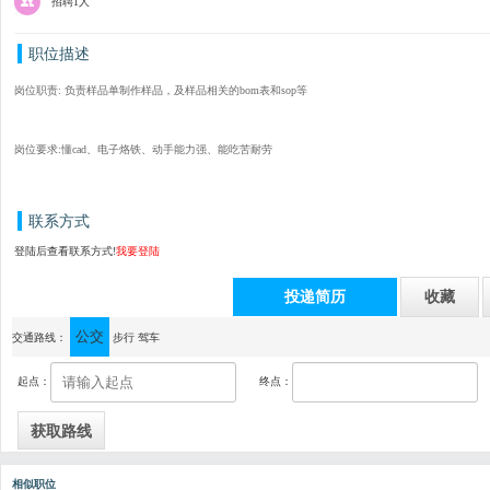
招聘1人
职位描述
岗位职责: 负责样品单制作样品，及样品相关的bom表和sop等
岗位要求:懂cad、电子烙铁、动手能力强、能吃苦耐劳
联系方式
登陆后查看联系方式!
我要登陆
投递简历
收藏
公交
通讯地址：广东省中山市古镇镇东兴东路148号2栋6楼
交通路线：
步行
驾车
起点：
终点：
相似职位