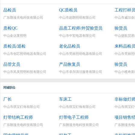
品检员
QC质检员
工程打样
广东朗漫光电科技有限公司
中山市超朗照明有限公司
中山市威尔奈
质检QC
品质工程师/外贸验货员
验货员
中山金达莱照明
中山市中宏电器有限公司
中山捷航贸易
质检员/巡检
老化品检员
来料品检
中山市创芯照明电器有限公司
中山市梵丽照明电器有限公司
中山市梵丽照
品管文员
产品恢复员
验货员
中山市风美照明科技有限公司
中山市卓尔清洁服务有限公司
中山小榄奇新
同城职位
厂长
车床工
非标做灯
中山市琪宝灯饰有限公司
中山市琪宝灯饰有限公司
中山市琪宝灯
灯带结构工程师
灯带电子工程师
项目销售
广东朗漫光电科技有限公司
广东朗漫光电科技有限公司
广东朗漫光电