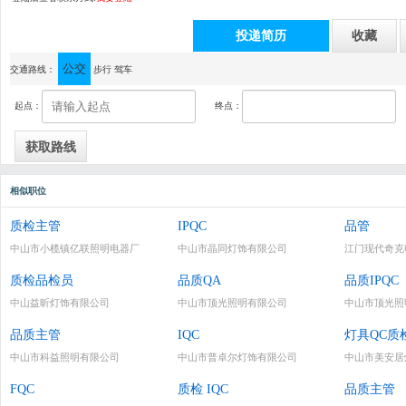
投递简历
收藏
公交
通讯地址：横栏镇益辉二路7号
交通路线：
步行
驾车
起点：
终点：
相似职位
质检主管
IPQC
品管
中山市小榄镇亿联照明电器厂
中山市晶同灯饰有限公司
江门现代奇克
质检品检员
品质QA
品质IPQC
中山益昕灯饰有限公司
中山市顶光照明有限公司
中山市顶光照
品质主管
IQC
灯具QC质
中山市科益照明有限公司
中山市普卓尔灯饰有限公司
中山市美安居
FQC
质检 IQC
品质主管