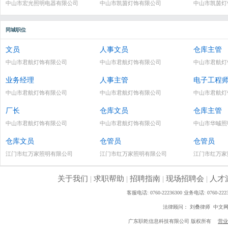
中山市宏光照明电器有限公司
中山市凯茵灯饰有限公司
中山市凯茵灯
同城职位
文员
人事文员
仓库主管
中山市君航灯饰有限公司
中山市君航灯饰有限公司
中山市君航灯
业务经理
人事主管
电子工程
中山市君航灯饰有限公司
中山市君航灯饰有限公司
中山市君航灯
厂长
仓库文员
仓库主管
中山市君航灯饰有限公司
中山市君航灯饰有限公司
中山市华晠照
仓库文员
仓管员
仓管员
江门市红万家照明有限公司
江门市红万家照明有限公司
江门市红万家
关于我们
|
求职帮助
|
招聘指南
|
现场招聘会
|
人才
客服电话: 0760-22236300 业务电话: 0760
法律顾问： 刘叠律师 中文
广东职乾信息科技有限公司 版权所有
营业