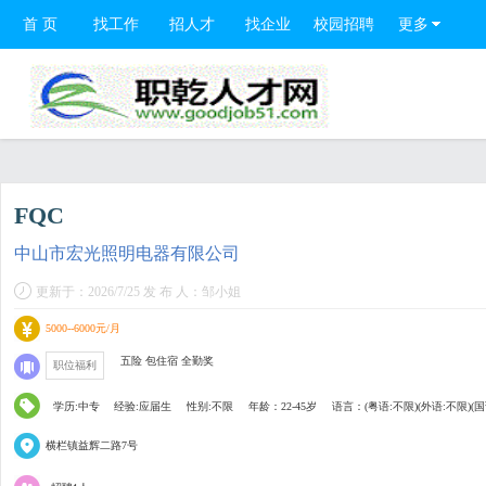
首 页
找工作
招人才
找企业
校园招聘
更多
FQC
中山市宏光照明电器有限公司
更新于：2026/7/25 发 布 人：邹小姐
5000--6000元/月
五险 包住宿 全勤奖
职位福利
学历:中专
经验:应届生
性别:不限
年龄：22-45岁
语言：(粤语:不限)(外语:不限)(国
横栏镇益辉二路7号