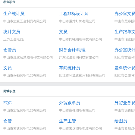
相似职位
生产统计员
工程非标设计师
办公室文
中山市志豪五金制品有限公司
中山市展烨灯饰有限公司
中山市黑客照
统计文员
文员
生产跟单
正力五金电器厂
中山市同曦照明科技有限公司
中山市瑞萱照
仓管员
财务会计/助理
办公室统
中山市煜航智慧照明科技有限公司
广东宏迪照明科技有限公司
阳江市吉德利
文员
车间统计员
发料统计
中山市兴驰照明电器有限公司
阳江市利源达家用制品有限公司
阳江市金彪马
同城职位
FQC
外贸跟单员
外贸业务
中山市宏光照明电器有限公司
中山市谦锋照明有限公司
中山市谦锋照
仓管
生产主管
绘图员
中山市索达照明电器有限公司
中山市索达照明电器有限公司
中山市奥晟灯