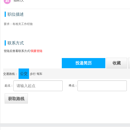
招聘1人
职位描述
要求：有相关工作经验
联系方式
登陆后查看联系方式!
我要登陆
投递简历
收藏
公交
通讯地址：中山市横栏镇新茂工业区康龙大道23号（康龙四路）
交通路线：
步行
驾车
起点：
终点：