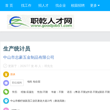
首 页
找工作
招人才
找企业
校园招聘
更多
生产统计员
中山市志豪五金制品有限公司
更新于：2026/7/7 发 布 人：邓先生
面谈
包吃 包住宿
职位福利
学历:
经验:应届生
性别:不限
年龄：不限
语言：(粤语:不限)(外语:不限)(国语:不限
中山市横栏镇新茂工业区康龙大道23号（康龙四路）