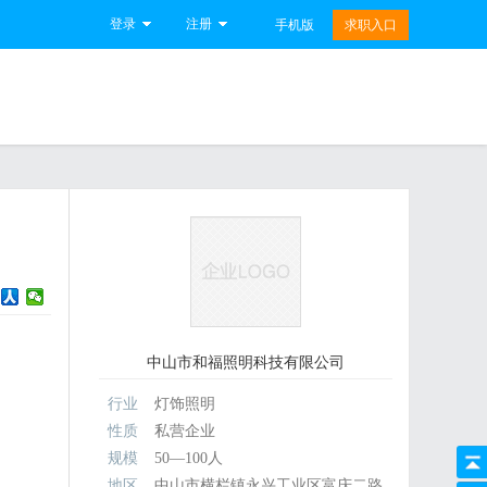
登录
注册
手机版
求职入口
中山市和福照明科技有限公司
行业
灯饰照明
性质
私营企业
规模
50—100人
地区
中山市横栏镇永兴工业区富庆二路