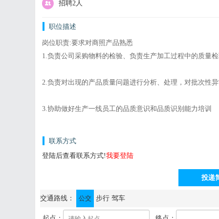
招聘2人
职位描述
岗位职责:要求对商照产品熟悉
1.负责公司采购物料的检验、负责生产加工过程中的质量
2.负责对出现的产品质量问题进行分析、处理，对批次性
3.协助做好生产一线员工的品质意识和品质识别能力培训
联系方式
登陆后查看联系方式!
我要登陆
投递
通讯地址：中山市横栏镇永兴工业区富庆二路12号
交通路线：
公交
步行
驾车
起点：
终点：