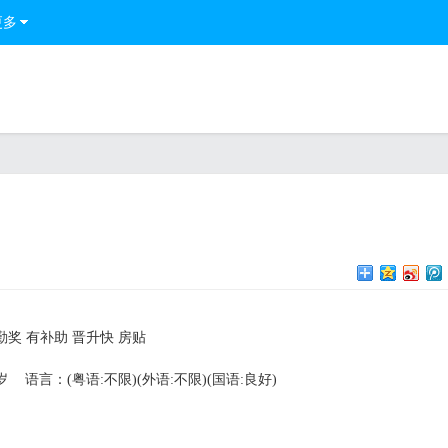
更多
勤奖 有补助 晋升快 房贴
岁
语言：(粤语:不限)(外语:不限)(国语:良好)