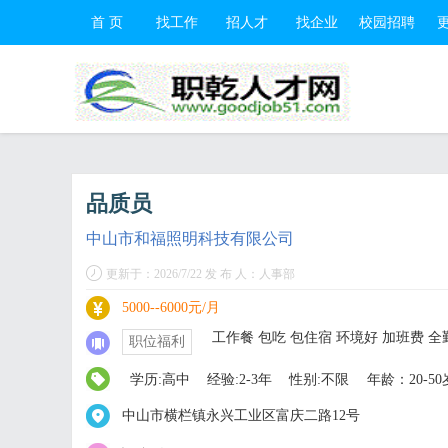
首 页
找工作
招人才
找企业
校园招聘
品质员
中山市和福照明科技有限公司
更新于：2026/7/22 发 布 人：人事部
5000--6000元/月
工作餐 包吃 包住宿 环境好 加班费 全
职位福利
学历:高中
经验:2-3年
性别:不限
年龄：20-50
中山市横栏镇永兴工业区富庆二路12号