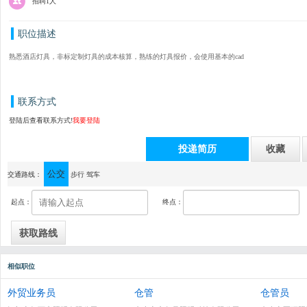
招聘1人
职位描述
熟悉酒店灯具，非标定制灯具的成本核算，熟练的灯具报价，会使用基本的cad
联系方式
登陆后查看联系方式!
我要登陆
投递简历
收藏
公交
通讯地址：中山市横栏镇
交通路线：
步行
驾车
起点：
终点：
相似职位
外贸业务员
仓管
仓管员