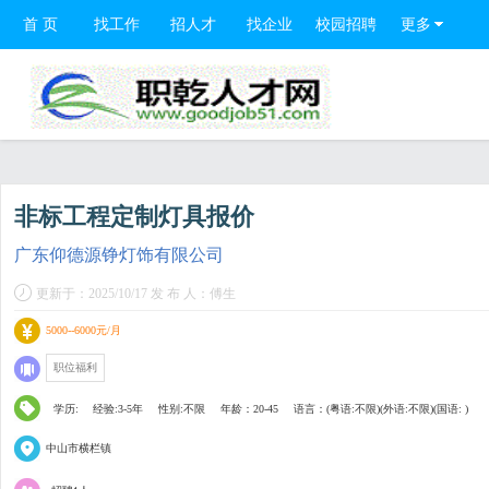
首 页
找工作
招人才
找企业
校园招聘
更多
非标工程定制灯具报价
广东仰德源铮灯饰有限公司
更新于：2025/10/17 发 布 人：傅生
5000--6000元/月
职位福利
学历:
经验:3-5年
性别:不限
年龄：20-45
语言：(粤语:不限)(外语:不限)(国语: )
中山市横栏镇