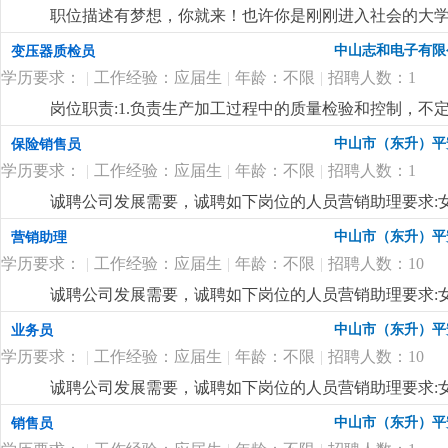
职位描述有梦想，你就来！也许你是刚刚进入社会的大
普通员工，自己的价值并没有完全体现；也许你是一批
中山志和电子有限
变压器质检员
场，有丰厚的奖金，你可以看见自己的未来，实现自己
学历要求：
|
工作经验：应届生
|
年龄：不限
|
招聘人数：1
训。培训合格之后可以选择自己所属城市开发业务，具体
推广；2、根据市场营销计划，完成部门销售指标；3、开
岗位职责:1.负责生产加工过程中的质量检验和控制，不
息的收集及竞争对手的分析；5、负责销售区域内销售活
量问题进行分析、处理，对批次性异常质量问题做好反馈
中山市（东升）平
保险销售员
户间的长期战略合作计划。岗位要求：1.具备挑战精神，
谨的工作态度，有很好的责任心和执行力；工作责任心
习能力强3.具备较强的客户沟通能力和较高的商务处理能
学历要求：
|
工作经验：应届生
|
年龄：不限
|
招聘人数：1
+补贴（可面谈）。
更详细
...
诚聘公司发展需要，诚聘如下岗位的人员营销助理要求:女性
户)。要求会用电脑和简单的办公软件，打字快，有良好
中山市（东升）平
营销助理
工作经验优先考虑!工资:底薪(4000元)+提成5天8小时制
学历要求：
|
工作经验：应届生
|
年龄：不限
|
招聘人数：10
山市东升政府旁边
更详细
...
诚聘公司发展需要，诚聘如下岗位的人员营销助理要求:女性
户)。要求会用电脑和简单的办公软件，打字快，有良好
中山市（东升）平
业务员
工作经验优先考虑!工资:底薪(4000元)+提成5天8小时
学历要求：
|
工作经验：应届生
|
年龄：不限
|
招聘人数：10
详细
...
诚聘公司发展需要，诚聘如下岗位的人员营销助理要求:女性
户)。要求会用电脑和简单的办公软件，打字快，有良好
中山市（东升）平
销售员
工作经验优先考虑!工资:底薪(4000元)+提成5天8小时制