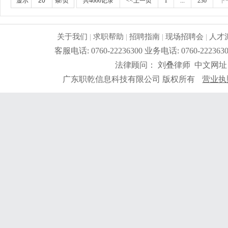
显示
条/页
共4600记录
<<上一页
1
...
230
下
关于我们
|
求职帮助
|
招聘指南
|
现场招聘会
|
人才
客服电话: 0760-22236300 业务电话: 0760-2
法律顾问： 刘叠律师 中文网址
广东职乾信息科技有限公司 版权所有
营业执