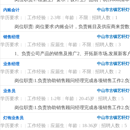
措施且督导实施，确定指标产量并贯彻达成 4.负责安排
根据市场需求，研发设计新产品并退出市场任职要求1. 熟悉运用solid
中山市古镇艺轩灯
内账会计
程中之自我品质控制及物料损耗有效管制之督导 6.负责
加工工艺、钣金工艺和流程及常见五金件的性能；3. 对
导执行，上报处理异常 8.负责安排人员执行不良品、不
学历要求：
|
工作经验：2-3年
|
年龄：不限
|
招聘人数：1
有上进心，责任感，拼搏精神5. 一经录用，待遇优厚
更
表之编制、审核、分析与呈报10.负责作业现场6s工作及
岗位职责: 岗位要求:内账会计，负责账目及供应商来货
位要求:1.1年以上生产现场管理工作经验,有电子产品生产
质量控制及生产效率提升4.生产现场''6s‘管理
更详细
...
中山市古镇艺轩灯
销售经理
学历要求：
|
工作经验：应届生
|
年龄：不限
|
招聘人数：3
1、负责公司产品的销售及推广2、开拓新市场,发展新客
战略合作计划。4，反应敏捷、表达能力强，具有较强的
中山市古镇艺轩灯
业务经理
判断能力，良好的客户服务意识；5、有责任心，能承受较大
学历要求：
|
工作经验：应届生
|
年龄：不限
|
招聘人数：2
灯经验者优先；有团队管理经验、有团队协作精神，善
岗位职责:1.负责协助销售顾问经理完成各项销售工作2.
做好市场相关的各项业务事宜岗位要求:1.初中及以上学历
中山市古镇艺轩灯
业务员
心，做事细心，有上进心4.具有较强的沟通协调能力，亲和
学历要求：
|
工作经验：1-2年
|
年龄：20-45岁
|
招聘人数：5
带团队的经验
更详细
...
岗位职责:1.负责协助销售顾问经理完成各项销售工作2.
做好市场相关的各项业务事宜岗位要求:1.初中及以上学历
中山市古镇艺轩灯
灯饰业务员
心，做事细心，有上进心4.具有较强的沟通协调能力，亲和
学历要求：
|
工作经验：应届生
|
年龄：18-36岁
|
招聘人数：5
应外地出差9.有意向请联系：邓小姐
更详细
...