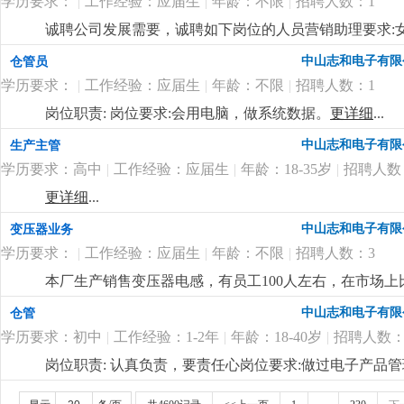
学历要求：
|
工作经验：应届生
|
年龄：不限
|
招聘人数：1
山市东升政府旁边
更详细
...
诚聘公司发展需要，诚聘如下岗位的人员营销助理要求:女性
户)。要求会用电脑和简单的办公软件，打字快，有良好
中山志和电子有限
仓管员
工作经验优先考虑!工资:底薪(4000元)+提成5天8小时制
学历要求：
|
工作经验：应届生
|
年龄：不限
|
招聘人数：1
山市东升政府旁边
更详细
...
岗位职责: 岗位要求:会用电脑，做系统数据。
更详细
...
中山志和电子有限
生产主管
学历要求：高中
|
工作经验：应届生
|
年龄：18-35岁
|
招聘人数
更详细
...
中山志和电子有限
变压器业务
学历要求：
|
工作经验：应届生
|
年龄：不限
|
招聘人数：3
本厂生产销售变压器电感，有员工100人左右，在市场
细
...
中山志和电子有限
仓管
学历要求：初中
|
工作经验：1-2年
|
年龄：18-40岁
|
招聘人数：
岗位职责: 认真负责，要责任心岗位要求:做过电子产品