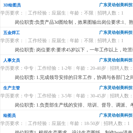
word, excel等办公软件，电脑操作熟练3、具有较强
广东灵动创美科技
3D绘图员
学历要求：
|
工作经验：应届生
|
年龄：不限
|
招聘人数：1
岗位职责:负责产品3d图绘制，效果图输出岗位要求:1、熟练使用c
2、有良好的沟通、理解能力，有责任心
更详细
...
广东灵动创美科技
五金焊工
学历要求：
|
工作经验：应届生
|
年龄：不限
|
招聘人数：1
岗位职责: 岗位要求:要求45岁以下，一年工作以上，吃
广东灵动创美科技
人事文员
学历要求：中专
|
工作经验：1-2年
|
年龄：20-40岁
|
招聘人数：
岗位职责: 1.完成领导安排的日常工作，协调与各部门之
工作，应聘人员的预约、接待及初试；4.员工入职离职
广东灵动创美科技
生产主管
5.负责办公室考勤、车间工资的核算；岗位要求:1.中专
学历要求：中专
|
工作经验：3-5年
|
年龄：30-45岁
|
招聘人数：
六大模块，实际操作能力强3.负责监督实施各项管理制度
管各部门日常工作5.有一定的写作能力，熟练使用办公软
岗位职责: 1.负责部生产线的安排、培训、督导、调派
时掌握属员之心态与动向，及时反映属员之情况，并研
广东灵动创美科技
绘图员
司、融入公司文化、热爱公司、热爱本行业、为公司创造
学历要求：
|
工作经验：应届生
|
年龄：18-50岁
|
招聘人数：1
组的生产任务、生产顺序及完成期限，产前说明并严格
状况，调控好生产序次与进度，带领团队按时、保质、保
岗位职责1. 根据生产要求，设计生产图纸，制作bom清单