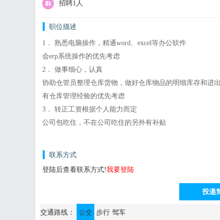
招聘1人
职位描述
1． 熟悉电脑操作，精通word、excel等办公软件
会erp系统操作的优先考虑
2． 做事细心，认真
协助仓管员整理仓库货物，做好仓库物品的明细库存和进
有仓库管理经验的优先考虑
3． 转正工资根据个人能力而定
公司包吃住，不在公司吃住的另外有补贴
联系方式
登陆后查看联系方式!
我要登陆
投递
通讯地址：江门市江海区彩虹路13号（木榕科技园）4栋4楼
交通路线：
公交
步行
驾车