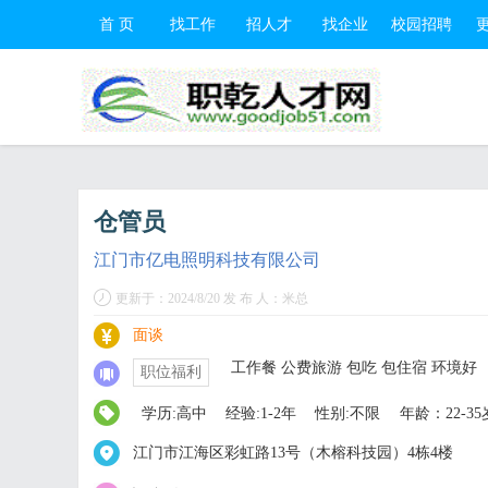
首 页
找工作
招人才
找企业
校园招聘
仓管员
江门市亿电照明科技有限公司
更新于：2024/8/20 发 布 人：米总
面谈
工作餐 公费旅游 包吃 包住宿 环境好
职位福利
学历:高中
经验:1-2年
性别:不限
年龄：22-35
江门市江海区彩虹路13号（木榕科技园）4栋4楼