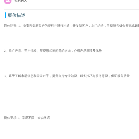
招聘10人
职位描述
岗位职责: 1、负责搜集新客户的资料并进行沟通，开发新客户，上门约谈，寻找销售机会并完成销
2、推广产品、开户流程、展现形式等问题的咨询，介绍产品原理及优势
3、乐于了解市场信息和竞争对手，提升自身专业知识、服务技巧与服务意识，保证服务质量
岗位要求:1、学历不限，会说粤语