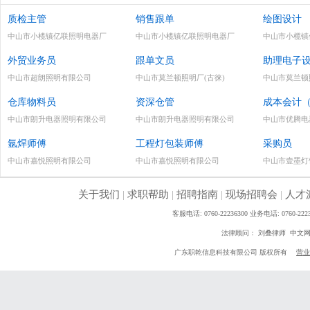
质检主管
销售跟单
绘图设计
中山市小榄镇亿联照明电器厂
中山市小榄镇亿联照明电器厂
中山市小榄镇
外贸业务员
跟单文员
助理电子
中山市超朗照明有限公司
中山市莫兰顿照明厂(古徕)
中山市莫兰顿
仓库物料员
资深仓管
成本会计
中山市朗升电器照明有限公司
中山市朗升电器照明有限公司
中山市优腾电
氩焊师傅
工程灯包装师傅
采购员
中山市嘉悦照明有限公司
中山市嘉悦照明有限公司
中山市壹墨灯
关于我们
|
求职帮助
|
招聘指南
|
现场招聘会
|
人才
客服电话: 0760-22236300 业务电话: 0760
法律顾问： 刘叠律师 中文
广东职乾信息科技有限公司 版权所有
营业