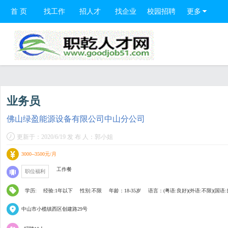
首 页
找工作
招人才
找企业
校园招聘
更多
业务员
佛山绿盈能源设备有限公司中山分公司
更新于：2020/6/19 发 布 人：郭小姐
3000--3500元/月
工作餐
职位福利
学历:
经验:1年以下
性别:不限
年龄：18-35岁
语言：(粤语:良好)(外语:不限)(国语:
中山市小榄镇西区创建路29号