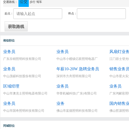
公交
通讯地址：中山市小榄镇西区创建路29号
交通路线：
步行
驾车
起点：
终点：
相似职位
业务员
业务员
风扇灯业
广东乐销照明科技有限公司
中山市小榄镇亿联照明电器厂
江门容士登光
业务员
年薪10-20W 急聘业务员
销售业务
中山茂硕科技股份有限公司
深圳市方舟照明有限公司
中山市星火实
区域经理
业务员
业务员
中山市澳克士照明电器有限公司
华誉机械科技(广东)有限公司
广东鸿郦彩照
业务员
业务
国内销售
中山市国奇照明科技有限公司
佛山市蓝德照明科技有限公司
佛山哲源照明
同城职位