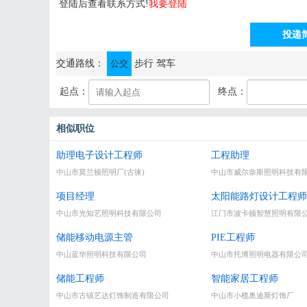
登陆后查看联系方式!
我要登陆
投递
通讯地址：中山市小榄镇西区创建路29号
交通路线：
公交
步行
驾车
起点：
终点：
相似职位
助理电子设计工程师
工程助理
中山市莫兰顿照明厂(古徕)
中山市威尔奈斯照明科技有
项目经理
太阳能路灯设计工程师
中山市光知艺照明科技有限公司
江门市波卡顿智慧照明有限
储能移动电源主管
PIE工程师
中山蓝华照明科技有限公司
中山市托博照明电器有限公
储能工程师
智能家居工程师
中山市古镇艺达灯饰制造有限公司
中山市小榄奥迪斯灯饰厂