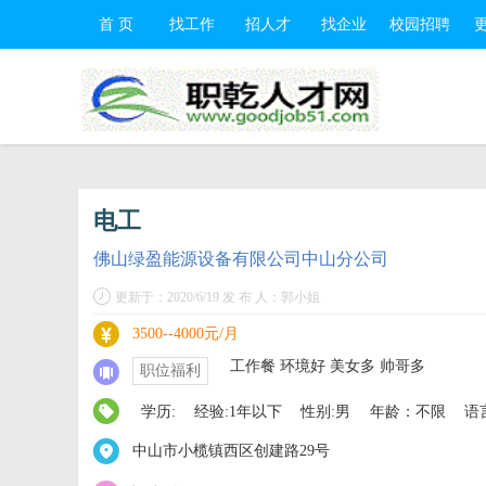
首 页
找工作
招人才
找企业
校园招聘
电工
佛山绿盈能源设备有限公司中山分公司
更新于：2020/6/19 发 布 人：郭小姐
3500--4000元/月
工作餐 环境好 美女多 帅哥多
职位福利
学历:
经验:1年以下
性别:男
年龄：不限
语
中山市小榄镇西区创建路29号