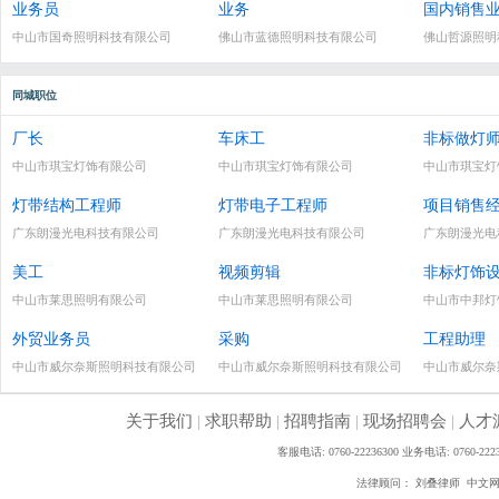
业务员
业务
国内销售
中山市国奇照明科技有限公司
佛山市蓝德照明科技有限公司
佛山哲源照明
同城职位
厂长
车床工
非标做灯
中山市琪宝灯饰有限公司
中山市琪宝灯饰有限公司
中山市琪宝灯
灯带结构工程师
灯带电子工程师
项目销售
广东朗漫光电科技有限公司
广东朗漫光电科技有限公司
广东朗漫光电
美工
视频剪辑
非标灯饰
中山市莱思照明有限公司
中山市莱思照明有限公司
中山市中邦灯
外贸业务员
采购
工程助理
中山市威尔奈斯照明科技有限公司
中山市威尔奈斯照明科技有限公司
中山市威尔奈
关于我们
|
求职帮助
|
招聘指南
|
现场招聘会
|
人才
客服电话: 0760-22236300 业务电话: 0760
法律顾问： 刘叠律师 中文