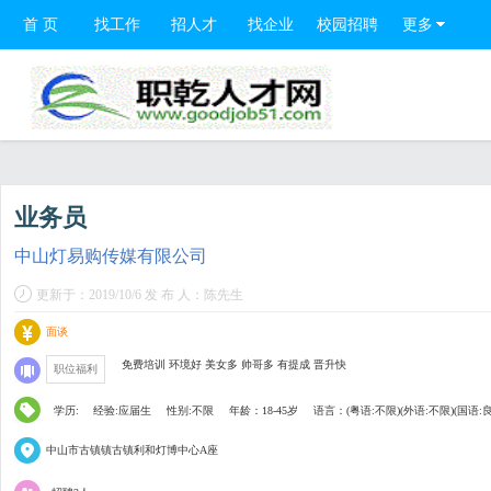
首 页
找工作
招人才
找企业
校园招聘
更多
业务员
中山灯易购传媒有限公司
更新于：2019/10/6 发 布 人：陈先生
面谈
免费培训 环境好 美女多 帅哥多 有提成 晋升快
职位福利
学历:
经验:应届生
性别:不限
年龄：18-45岁
语言：(粤语:不限)(外语:不限)(国语:
中山市古镇镇古镇利和灯博中心A座