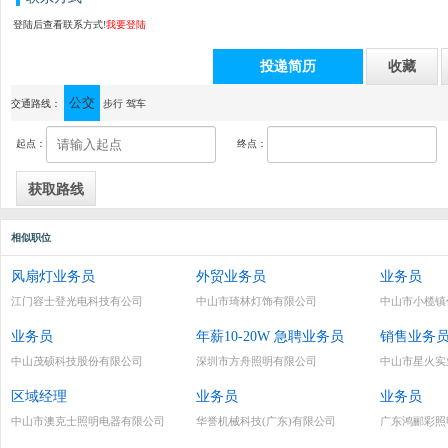
登陆后查看联系方式!
我要登陆
投递简历
收藏
公交
通讯地址：中山市古镇镇古镇利和灯博中心A座
交通路线：
步行
驾车
起点：
终点：
相似职位
风扇灯业务员
外贸业务员
业务员
江门容士登光电科技有公司
中山市琦林灯饰有限公司
中山市小榄镇
业务员
年薪10-20W 急聘业务员
销售业务
中山茂硕科技股份有限公司
深圳市方舟照明有限公司
中山市星火实
区域经理
业务员
业务员
中山市澳克士照明电器有限公司
华誉机械科技(广东)有限公司
广东鸿郦彩照