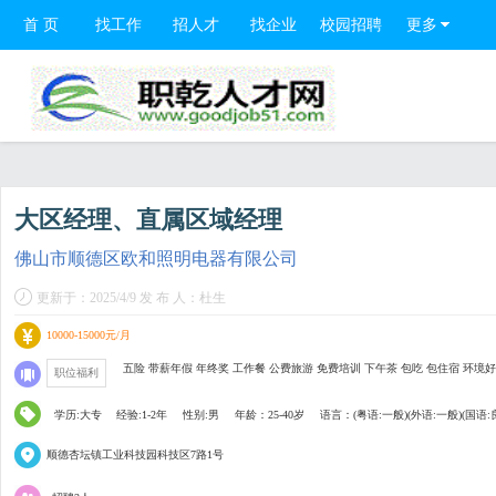
首 页
找工作
招人才
找企业
校园招聘
更多
大区经理、直属区域经理
佛山市顺德区欧和照明电器有限公司
更新于：2025/4/9 发 布 人：杜生
10000-15000元/月
五险 带薪年假 年终奖 工作餐 公费旅游 免费培训 下午茶 包吃 包住宿 环境好
职位福利
学历:大专
经验:1-2年
性别:男
年龄：25-40岁
语言：(粤语:一般)(外语:一般)(国语:
顺德杏坛镇工业科技园科技区7路1号