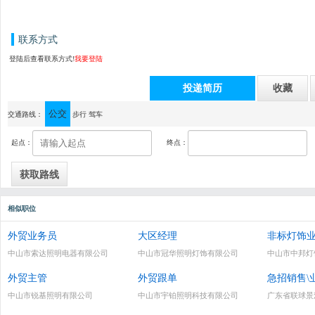
联系方式
登陆后查看联系方式!
我要登陆
投递简历
收藏
公交
通讯地址：顺德杏坛镇工业科技园科技区7路1号
交通路线：
步行
驾车
起点：
终点：
相似职位
外贸业务员
大区经理
非标灯饰
中山市索达照明电器有限公司
中山市冠华照明灯饰有限公司
中山市中邦灯
外贸主管
外贸跟单
急招销售\
中山市锐基照明有限公司
中山市宇铂照明科技有限公司
广东省联球景