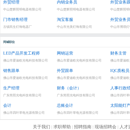
外贸经理
内销业务员
外贸业务
中山楚辉照明电器有限公司
中山楚辉照明电器有限公司
中山楚辉照明
门市销售经理
淘宝客服
外贸业务
古镇民生灯饰电器厂
中山市光美灯饰有限公司
中山市博琪灯
同城职位
LED产品开发工程师
网销运营
财务主管
佛山市爱迪欧光电科技有限公司
佛山市爱迪欧光电科技有限公司
佛山市爱迪欧
销售跟单
外贸跟单
IQC质检员
佛山市爱迪欧光电科技有限公司
佛山市爱迪欧光电科技有限公司
佛山市爱迪欧
生产经理
财务（会计）
人事行政
广东简照光电科技有限公司
广东简照光电科技有限公司
佛山市四叶草
会计
总账会计
太阳能灯
佛山市四叶草电光源有限公司
佛山市四叶草电光源有限公司
佛山市四叶草
关于我们
|
求职帮助
|
招聘指南
|
现场招聘会
|
人才