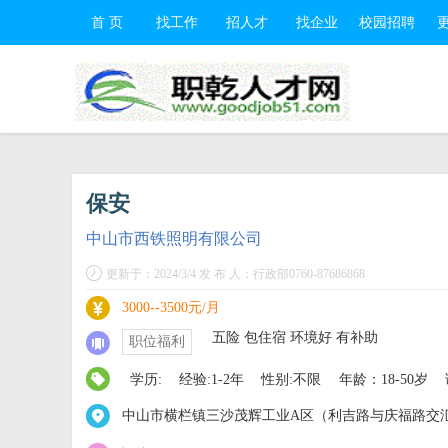
首 页
找工作
招人才
找企业
校园招聘
保安
中山市西铁照明有限公司
更新于：2024/3/4 发 布 人：行政部0760-87686868
3000--3500元/月
五险 包住宿 环境好 有补助
职位福利
学历:
经验:1-2年
性别:不限
年龄：18-50岁
中山市横栏镇三沙茂辉工业A区（利吉路与庆福路交汇处