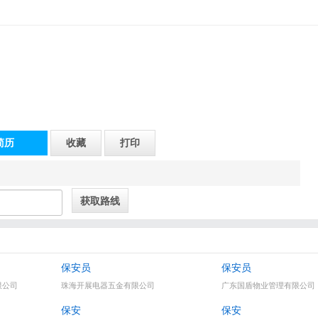
简历
收藏
打印
交汇处）(小榄方向过联丰桥右入300米)
保安员
保安员
限公司
珠海开展电器五金有限公司
广东国盾物业管理有限公司
保安
保安