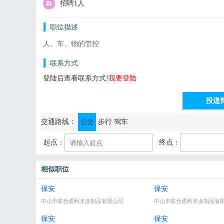
招聘1人
职位描述
人、车、物的管控
联系方式
登陆后查看联系方式!
我要登陆
投递
通讯地址：中山市横栏镇三沙茂辉工业A区（利吉路与庆福路
交通路线：
公交
步行
驾车
起点：
终点：
相似职位
保安
保安
中山市联合通利木业制品有限公司
中山市联合通利木业制品有
保安
保安