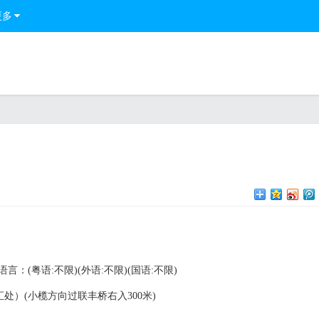
更多
语言：(粤语:不限)(外语:不限)(国语:不限)
）(小榄方向过联丰桥右入300米)