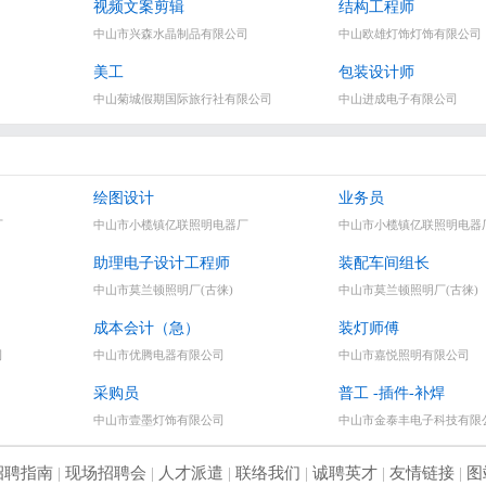
视频文案剪辑
结构工程师
中山市兴森水晶制品有限公司
中山欧雄灯饰灯饰有限公司
美工
包装设计师
中山菊城假期国际旅行社有限公司
中山进成电子有限公司
绘图设计
业务员
厂
中山市小榄镇亿联照明电器厂
中山市小榄镇亿联照明电器
助理电子设计工程师
装配车间组长
中山市莫兰顿照明厂(古徕)
中山市莫兰顿照明厂(古徕)
成本会计（急）
装灯师傅
司
中山市优腾电器有限公司
中山市嘉悦照明有限公司
采购员
普工 -插件-补焊
中山市壹墨灯饰有限公司
中山市金泰丰电子科技有限
招聘指南
|
现场招聘会
|
人才派遣
|
联络我们
|
诚聘英才
|
友情链接
|
图