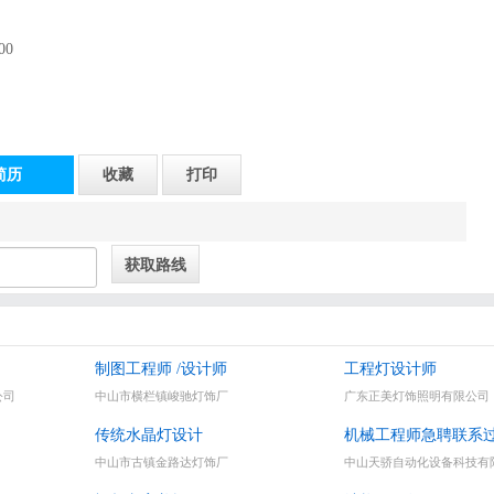
00
简历
收藏
打印
制图工程师 /设计师
工程灯设计师
公司
中山市横栏镇峻驰灯饰厂
广东正美灯饰照明有限公司
传统水晶灯设计
机械工程师急聘联系
中山市古镇金路达灯饰厂
中山天骄自动化设备科技有