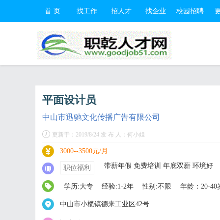
首 页
找工作
招人才
找企业
校园招聘
平面设计员
中山市迅驰文化传播广告有限公司
更新于：2019/8/24 发 布 人：何小姐
3000--3500元/月
带薪年假 免费培训 年底双薪 环境好
职位福利
学历:大专
经验:1-2年
性别:不限
年龄：20-40
中山市小榄镇德来工业区42号