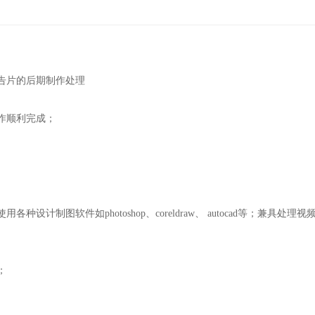
告片的后期制作处理
作顺利完成；
制图软件如photoshop、coreldraw、 autocad等；兼具处理视
；