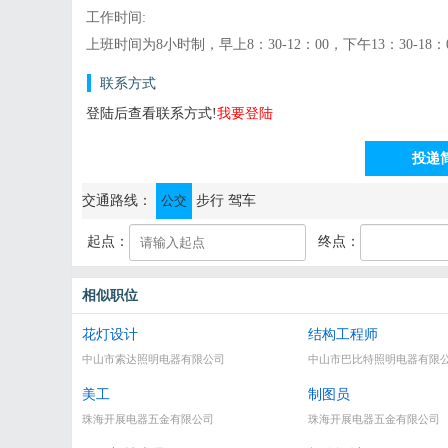
工作时间:
上班时间为8小时制，早上8：30-12：00，下午13：30-18：
联系方式
登陆后查看联系方式!
我要登陆
投递
通讯地址：中山市小榄镇德来工业区42号
交通路线：
公交
步行
驾车
起点：
终点：
相似职位
花灯设计
结构工程师
中山市索达照明电器有限公司
中山市巴比特照明电器有限
美工
制图员
珠海开展电器五金有限公司
珠海开展电器五金有限公司