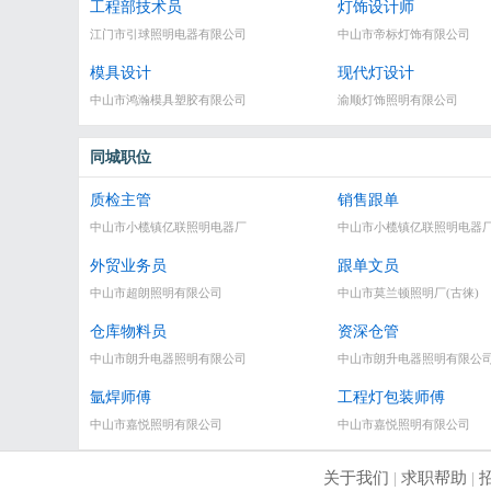
工程部技术员
灯饰设计师
江门市引球照明电器有限公司
中山市帝标灯饰有限公司
模具设计
现代灯设计
中山市鸿瀚模具塑胶有限公司
渝顺灯饰照明有限公司
同城职位
质检主管
销售跟单
中山市小榄镇亿联照明电器厂
中山市小榄镇亿联照明电器
外贸业务员
跟单文员
中山市超朗照明有限公司
中山市莫兰顿照明厂(古徕)
仓库物料员
资深仓管
中山市朗升电器照明有限公司
中山市朗升电器照明有限公
氩焊师傅
工程灯包装师傅
中山市嘉悦照明有限公司
中山市嘉悦照明有限公司
关于我们
|
求职帮助
|