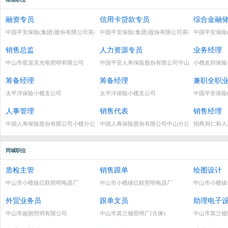
融资专员
信用卡贷款专员
综合金融
中国平安保险(集团)股份有限公司英雄部
中国平安保险(集团)股份有限公司英雄部
中国平安保险
销售总监
人力资源专员
业务经理
中山市星派克光电照明有限公司
中国平安人寿保险股份有限公司中山中心支公司小
小榄友邦保险
筹备经理
筹备经理
兼职全职
太平洋保险小榄支公司
太平洋保险小榄支公司
中国平安保险
人事管理
销售代表
销售经理
中国人寿保险股份有限公司小榄分公司
中国人寿保险股份有限公司中山分公司东凤金麒麟
招商局仁和人
同城职位
质检主管
销售跟单
绘图设计
中山市小榄镇亿联照明电器厂
中山市小榄镇亿联照明电器厂
中山市小榄镇
外贸业务员
跟单文员
助理电子
中山市超朗照明有限公司
中山市莫兰顿照明厂(古徕)
中山市莫兰顿