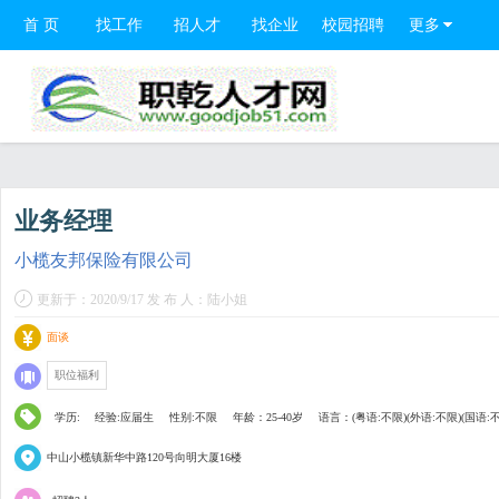
首 页
找工作
招人才
找企业
校园招聘
更多
业务经理
小榄友邦保险有限公司
更新于：2020/9/17 发 布 人：陆小姐
面谈
职位福利
学历:
经验:应届生
性别:不限
年龄：25-40岁
语言：(粤语:不限)(外语:不限)(国语:
中山小榄镇新华中路120号向明大厦16楼