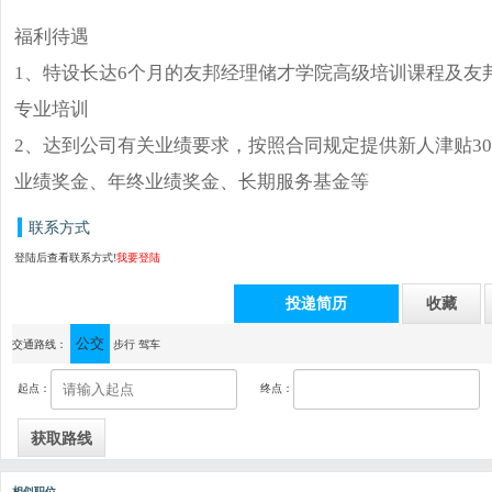
福利待遇
1、特设长达6个月的友邦经理储才学院高级培训课程及友
专业培训
2、达到公司有关业绩要求，按照合同规定提供新人津贴30
业绩奖金、年终业绩奖金、长期服务基金等
联系方式
登陆后查看联系方式!
我要登陆
投递简历
收藏
公交
通讯地址：中山小榄镇新华中路120号向明大厦16楼
交通路线：
步行
驾车
起点：
终点：
相似职位