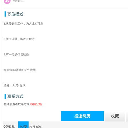
招聘3人
职位描述
1.热爱销售工作，为人诚实可靠
2.善于沟通，能吃苦耐劳
3.有一定的销售经验
有销售led驱动的优先录用
待遇：工资+提成
联系方式
登陆后查看联系方式!
我要登陆
投递简历
收藏
公交
通讯地址：中山市古镇镇胜球工业园4栋5楼（12号楼13号电梯）
交通路线：
步行
驾车