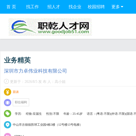
首 页
找工作
招人才
找企业
校园招聘
更多
业务精英
深圳市力卓伟业科技有限公司
更新于：2026/8/5 发 布 人：高小姐
面谈
职位福利
学历:
经验:应届生
性别:不限
年龄：25-45岁
语言：(粤语:不限)(外语:不限)(国语:
中山市古镇镇胜球工业园4栋5楼（12号楼13号电梯）