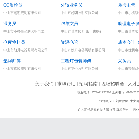
QC质检员
外贸业务员
质检主管
中山市超朗照明有限公司
中山市超朗照明有限公司
中山市小榄镇
业务员
跟单文员
助理电子
中山市小榄镇亿联照明电器厂
中山市莫兰顿照明厂(古徕)
中山市莫兰顿
仓库物料员
资深仓管
成本会计
中山市朗升电器照明有限公司
中山市朗升电器照明有限公司
中山市优腾电
氩焊师傅
工程灯包装师傅
采购员
中山市嘉悦照明有限公司
中山市嘉悦照明有限公司
中山市壹墨灯
关于我们
|
求职帮助
|
招聘指南
|
现场招聘会
|
人才
客服电话: 0760-22236300 业务电话: 0760
法律顾问： 刘叠律师 中文
广东职乾信息科技有限公司 版权所有
营业