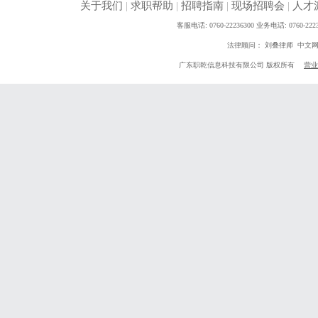
关于我们
|
求职帮助
|
招聘指南
|
现场招聘会
|
人才
客服电话: 0760-22236300 业务电话: 0760
法律顾问： 刘叠律师 中文
广东职乾信息科技有限公司 版权所有
营业