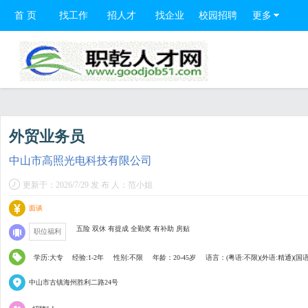
首 页
找工作
招人才
找企业
校园招聘
更多
外贸业务员
中山市高照光电科技有限公司
更新于：2026/7/29 发 布 人：范小姐
面谈
五险 双休 有提成 全勤奖 有补助 房贴
职位福利
学历:大专
经验:1-2年
性别:不限
年龄：20-45岁
语言：(粤语:不限)(外语:精通)(国语
中山市古镇海州胜利二路24号