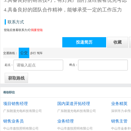
4.具备良好的团队合作精神，能够承受一定的工作压力
联系方式
登陆后查看联系方式!
我要登陆
投递简历
收藏
公交
通讯地址：中山市古镇海州胜利二路24号
交通路线：
步行
驾车
起点：
终点：
相似职位
项目销售经理
国内渠道开拓经理
业务精英
广东朗漫光电科技有限公司
广东朗漫光电科技有限公司
深圳市力卓伟
销售业务员
业务经理
销售主管
中山市嘉悦照明有限公司
中山市嘉悦照明有限公司
中山市金泰丰