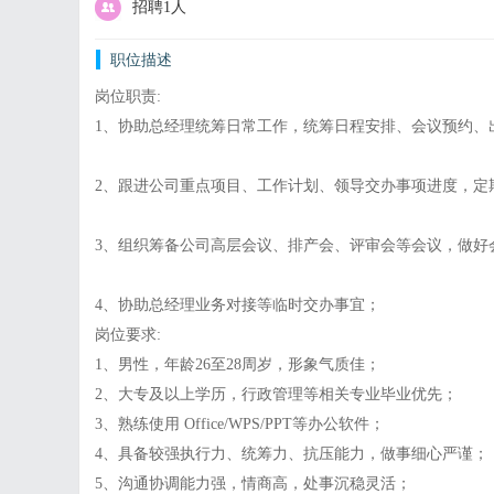
招聘1人
职位描述
岗位职责:
1、协助总经理统筹日常工作，统筹日程安排、会议预约、
2、跟进公司重点项目、工作计划、领导交办事项进度，定
3、组织筹备公司高层会议、排产会、评审会等会议，做好
4、协助总经理业务对接等临时交办事宜；
岗位要求:
1、男性，年龄26至28周岁，形象气质佳；
2、大专及以上学历，行政管理等相关专业毕业优先；
3、熟练使用 Office/WPS/PPT等办公软件；
4、具备较强执行力、统筹力、抗压能力，做事细心严谨；
5、沟通协调能力强，情商高，处事沉稳灵活；