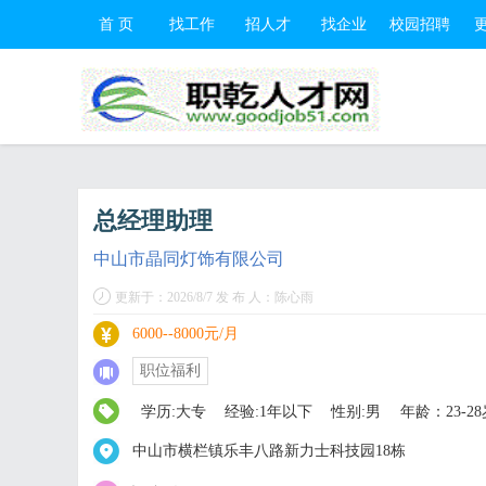
首 页
找工作
招人才
找企业
校园招聘
总经理助理
中山市晶同灯饰有限公司
更新于：2026/8/7 发 布 人：陈心雨
6000--8000元/月
职位福利
学历:大专
经验:1年以下
性别:男
年龄：23-28
中山市横栏镇乐丰八路新力士科技园18栋