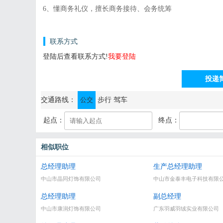
6、懂商务礼仪，擅长商务接待、会务统筹
联系方式
登陆后查看联系方式!
我要登陆
投递
通讯地址：中山市横栏镇乐丰八路新力士科技园18栋
交通路线：
公交
步行
驾车
起点：
终点：
相似职位
总经理助理
生产总经理助理
中山市晶同灯饰有限公司
中山市金泰丰电子科技有限
总经理助理
副总经理
中山市康润灯饰有限公司
广东羽威羽绒实业有限公司