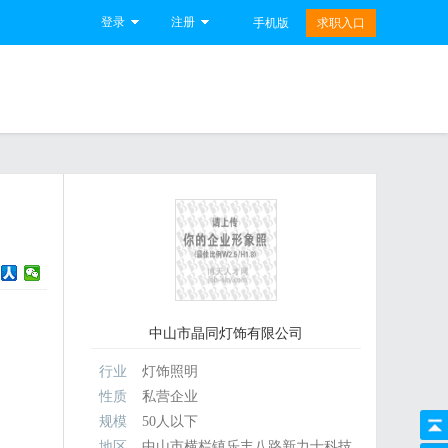
登录
注册
手机版
求职入口
中山市晶同灯饰有限公司
行业
灯饰照明
性质
私营企业
规模
50人以下
地区
中山市横栏镇乐丰八路新力士科技