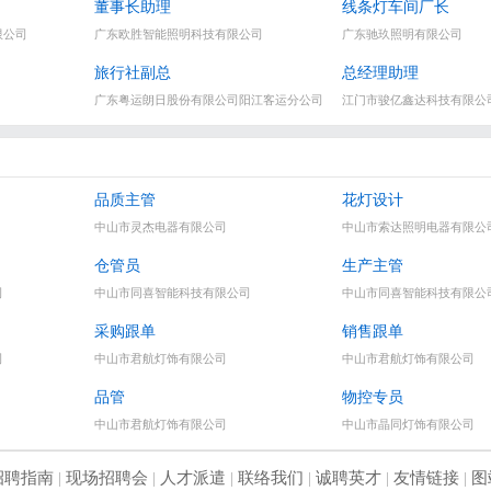
董事长助理
线条灯车间厂长
限公司
广东欧胜智能照明科技有限公司
广东驰玖照明有限公司
旅行社副总
总经理助理
广东粤运朗日股份有限公司阳江客运分公司
江门市骏亿鑫达科技有限公
品质主管
花灯设计
中山市灵杰电器有限公司
中山市索达照明电器有限公
仓管员
生产主管
司
中山市同喜智能科技有限公司
中山市同喜智能科技有限公
采购跟单
销售跟单
司
中山市君航灯饰有限公司
中山市君航灯饰有限公司
品管
物控专员
中山市君航灯饰有限公司
中山市晶同灯饰有限公司
招聘指南
|
现场招聘会
|
人才派遣
|
联络我们
|
诚聘英才
|
友情链接
|
图