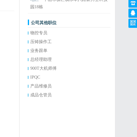
园18栋
公司其他职位
物控专员
压铸操作工
业务跟单
总经理助理
900T大机师傅
IPQC
产品维修员
成品仓管员