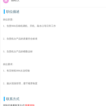
招聘2人
职位描述
岗位职责:
1、负责900t压铸机调机、开机、敲水口等日常工作
2、负责机台产品的质量符合标准
3、负责机台产品的模数达标
岗位要求:
1、有压铸机900t从业经验
2、服从现场管理，遵守规章制度
联系方式
登陆后查看联系方式!
我要登陆