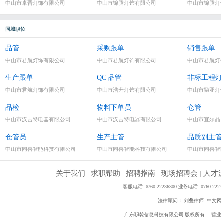
中山市卓晋灯饰有限公司
中山市锦腾灯饰有限公司
中山市锦腾灯
同城职位
品管
采购跟单
销售跟单
中山市君航灯饰有限公司
中山市君航灯饰有限公司
中山市君航灯
生产跟单
QC 品管
非标工程灯
中山市君航灯饰有限公司
中山市浩升灯饰有限公司
中山市融亚灯
品检
物料下单员
仓管
中山市汉吉特电器有限公司
中山市汉吉特电器有限公司
中山市宜尔晶
仓管员
生产主管
品质副主
中山市同喜智能科技有限公司
中山市同喜智能科技有限公司
中山市同喜智
关于我们
|
求职帮助
|
招聘指南
|
现场招聘会
|
人才
客服电话: 0760-22236300 业务电话: 0760
法律顾问： 刘叠律师 中文
广东职乾信息科技有限公司 版权所有
营业