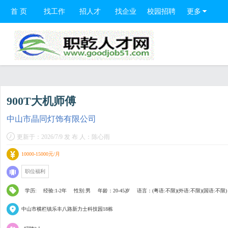
首 页
找工作
招人才
找企业
校园招聘
更多
900T大机师傅
中山市晶同灯饰有限公司
更新于：2026/7/9 发 布 人：陈心雨
10000-15000元/月
职位福利
学历:
经验:1-2年
性别:男
年龄：20-45岁
语言：(粤语:不限)(外语:不限)(国语:不限)
中山市横栏镇乐丰八路新力士科技园18栋