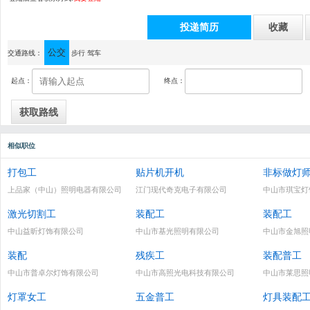
投递简历
收藏
公交
通讯地址：中山市横栏镇乐丰八路新力士科技园18栋
交通路线：
步行
驾车
起点：
终点：
相似职位
打包工
贴片机开机
非标做灯
上品家（中山）照明电器有限公司
江门现代奇克电子有限公司
中山市琪宝灯
激光切割工
装配工
装配工
中山益昕灯饰有限公司
中山市基光照明有限公司
中山市金旭照
装配
残疾工
装配普工
中山市普卓尔灯饰有限公司
中山市高照光电科技有限公司
中山市莱思照
灯罩女工
五金普工
灯具装配