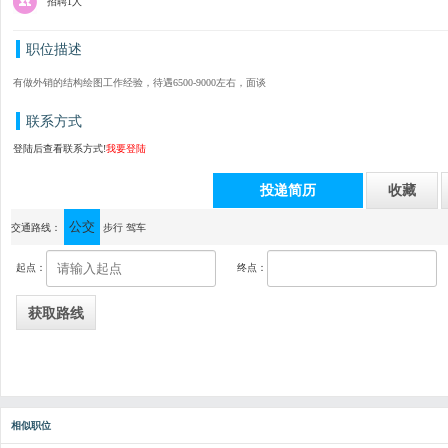
招聘1人
职位描述
有做外销的结构绘图工作经验，待遇6500-9000左右，面谈
联系方式
登陆后查看联系方式!
我要登陆
投递简历
收藏
公交
通讯地址：中山市横栏镇新茂工业区b区益辉二路7号A栋2号电梯上三楼
交通路线：
步行
驾车
起点：
终点：
相似职位