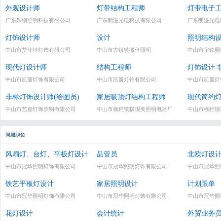
外观设计师
灯带结构工程师
灯带电子
广东乐销照明科技有限公司
广东朗漫光电科技有限公司
广东朗漫光电
灯饰设计师
设计
照明结构
中山市艾菲特灯饰有限公司
中山市古镇镇徽仕照明
中山市宇铂照
现代灯设计师
结构工程师
灯饰设计 
中山市凯茵灯饰有限公司
中山市凯茵灯饰有限公司
中山市凯茵灯
非标灯饰设计师(绘图员)
家居吸顶灯结构工程师
现代简约
中山市艺嘉灯饰照明有限公司
中山市横栏镇极现美照明电器厂
中山市横栏镇
同城职位
风扇灯、台灯、平板灯设计
品管员
北欧灯设
中山市冠华照明灯饰有限公司
中山市冠华照明灯饰有限公司
中山市冠华照
铁艺平板灯设计
家居照明设计
计划跟单
中山市冠华照明灯饰有限公司
中山市冠华照明灯饰有限公司
中山市冠华照
花灯设计
会计统计
外贸业务