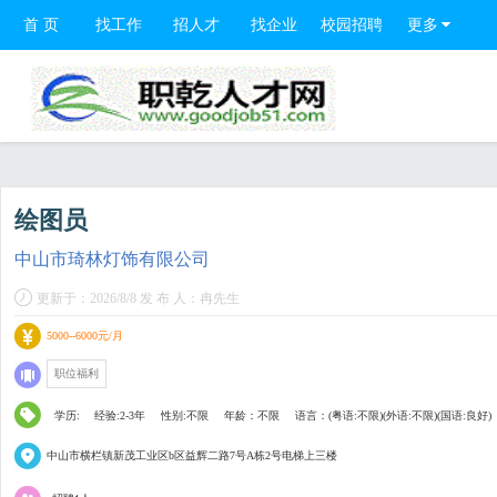
首 页
找工作
招人才
找企业
校园招聘
更多
绘图员
中山市琦林灯饰有限公司
更新于：2026/8/8 发 布 人：冉先生
5000--6000元/月
职位福利
学历:
经验:2-3年
性别:不限
年龄：不限
语言：(粤语:不限)(外语:不限)(国语:良好)
中山市横栏镇新茂工业区b区益辉二路7号A栋2号电梯上三楼