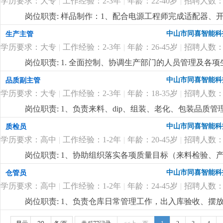
学历要求：大专
|
工作经验：2-3年
|
年龄：22-40岁
|
招聘人数：
工作；3、国内外客户的接洽接待工作；4、自主客户订
市场的开发，公司采取线下线上相结合的模式，每年组织
岗位职责: 样品制作：1、配合电源工程师完成适配器
个国际境外专业展会等
更详细
...
装、半成品 / 成品样机制作；2、物料管理：bom 核
中山市同喜智能科
生产主管
进、物料退换处理；样机测试辅助：1、协助工程师做上
学历要求：大专
|
工作经验：2-3年
|
年龄：26-45岁
|
招聘人数：
据、整理测试报告；样板整理归档：2、样机编号、拍照
点）整理归档；问题反馈：3、打样过程中焊接不良、物
岗位职责: 1. 全面控制、协调生产部门的人员管理及各
辅料 / 治具管理：焊台、万用表、负载、老化架、线材
度；3. 跟踪生产情况、产品需求、生产过程、产值目标
中山市同喜智能科
品质副主管
样品寄送、来料样板核对、工程变更样板更换、临时交办
及时追踪，并提出合理化建议；5. 参与提高生产效率和
管理相关专业优先（需具备学习能力）；2、熟练使用office
学历要求：大专
|
工作经验：2-3年
|
年龄：18-35岁
|
招聘人数：
产现场的安全和清洁；岗位要求:1. 高中及以上学历，3
3、沟通协调能力强，责任心强，工作细致，能承受一定
律知识，熟悉生产流程，精通生产管理知识；3. 具备
岗位职责: 1、负责来料、dip、组装、老化、包装品
节奏；4、有相关行业经验（1-3年）者优先录用；5、
分析和解决问题能力；4. 具有一定的办公软件使用操作技
控制措施的执行情况；3、负责sip的制定及完善，优化
中山市同喜智能科
质检员
查监督iqc/ipcq/qa质检团队的运作，做好质检作业
学历要求：高中
|
工作经验：1-2年
|
年龄：20-45岁
|
招聘人数：
结果导向回复，发动团队推动工作；6、在品质经理的领
专业，大专或以上学历；2、3-5年以上led驱动电源或
岗位职责: 1、协助组织落实各项质量目标（来料检验
体系工作经验；3、有一定的产品分析能力，熟悉iso9001-
2、现场巡检预防质量事故的发生，解决现场的质量问题
中山市同喜智能科
仓管员
法；熟练使用spc, msa, 柏拉图等统计与分析工具，
障分析并进行跟踪处理；4、协助公司相关部门制订公司的产品质
沟通，能够与不同层级的人员沟通，发动团队的积极性去
学历要求：高中
|
工作经验：1-2年
|
年龄：24-45岁
|
招聘人数：
2、熟练使用办公软件；3、工作认真负责，良好的沟通
题，有较强的承压能力，能接受挑战；6、能适应加班，
岗位职责: 1、负责仓库日常管理工作，出入库验收、摆
持仓库内货品和环境的干净整洁；4、负责仓库5s工作；岗