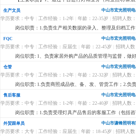
设，做好产品发布、分析和运营优化，做好客户分析及数
中山市宏光照明电
生产文员
厂、交货、单证、售后等事宜；4、负责月、季、年度的业务
学历要求：中专
|
工作经验：1-2年
|
年龄：22-35岁
|
招聘人数：
历，英语可作为工作语言；有花灯客户资源，通过产品能
业外贸业务线上或线下开拓经验；在线上线下新客的开发
岗位职责：1.负责生产相关数据的录入、整理及归档工作
会经验，有业绩结果。4、有激情阳光，心态积极；向上
优先成品进仓、车间退不良品单、车间补料及商照补料
中山市宏光照明电
FQC
司有成熟的研发和制造能力；目前趋于增长阶段，发展前景
单、纸箱泡沫出账单3.每周周末打一次报废单交至财务处
+奖金，优秀者薪资面议）。
更详细
...
学历要求：中专
|
工作经验：应届生
|
年龄：22-45岁
|
招聘人数
签字后，当天必须调完账；5.仓库抽查：每月10号成品抽查
成上级交办的其他生产支持类工作。任职要求：1.中专及以
岗位职责: 1、负责家居外购产品的品质管理与监督，做
合团队完成工作任务； 3. 熟练使用办公软件，具备基本的
求；3、持续改进产品质量，提升客户满意度；4、终端
中山市宏光照明电
仓管
相关工作经验者优先；5. 工作细致认真，有较强的责任心
灯等灯饰产品行业检验标准；2、能够熟练的运用质检工
排； 一定的抗压能力，适应加班（工作未完成需要加班
学历要求：中专
|
工作经验：1-2年
|
年龄：22-32岁
|
招聘人数：
备良好的观察力和细致的工作态度。
更详细
...
岗位职责: 1.负责商照成品收、备、发、管货工作；2.
位要求:1.责任心强、细心、严谨，对数字敏感；2.服从
中山市宏光照明电
售后客服
验优先；4.熟悉erp及基础电脑操作。
更详细
...
学历要求：中专
|
工作经验：1-2年
|
年龄：22-40岁
|
招聘人数：
岗位职责：1.负责受理灯具产品售后的客服工作（包括咨
答问题和意见记录整理存档及向上汇报；3.负责客户退
中山市谦锋照明有
外贸跟单员
办的其他事项。岗位要求：1.中专以上学历，女性，22-
学历要求：大专
|
工作经验：应届生
|
年龄：18-45岁
|
招聘人数
细心负责，沟通能力强，有团队合作精神，抗压能力强，