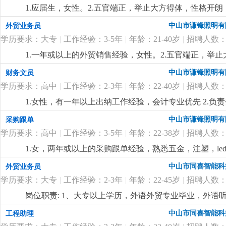
快递异常、退款、退货、投诉等优先考虑。上班时间上午：9:00-12
1.应届生，女性。2.五官端正，举止大方得体，性格开
或国贸专业中专或以上学历，英文三级以上，口齿伶俐，具
中山市谦锋照明有
外贸业务员
用，待遇从优。4.若表现突出，有提升为业务员的机会
更
学历要求：大专
|
工作经验：3-5年
|
年龄：21-40岁
|
招聘人数：
1.一年或以上的外贸销售经验，女性。2.五官端正，举
于接受挑战；3.英语或国贸专业大专或以上学历，英文
中山市谦锋照明有
财务文员
客户沟通。4.从事led灯饰销售行业者优先，已经录用，
学历要求：高中
|
工作经验：2-3年
|
年龄：22-40岁
|
招聘人数：
1.女性，有一年以上出纳工作经验，会计专业优先 2.
帐；3.支付所有有关现金的业务，工资核算，发放；并开
中山市谦锋照明有
采购跟单
管人事工作（考勤等）3.财务会计专业中专以上学历优先
学历要求：高中
|
工作经验：3-5年
|
年龄：22-38岁
|
招聘人数：
商业照明成本核算经验者优先熟悉商业照明成本核算经
1.女，两年或以上的采购跟单经验，熟悉五金，注塑，l
的led灯打样流程 2.原料采购跟进，合同制定，供应
中山市同喜智能科
外贸业务员
和沟通能力，具有很强的供应商管理和比价议价能力；3.熟悉掌
学历要求：大专
|
工作经验：2-3年
|
年龄：22-45岁
|
招聘人数：
从安排，具有良好的团队合作精神，执行力强，工作责
岗位职责: 1、大专以上学历，外语外贸专业毕业，外语
压能力，具备良好的沟通与应变能力；3、工作积极主动、
中山市同喜智能科
工程助理
开关类销售方面工作经验优先；岗位要求:1、主要负责