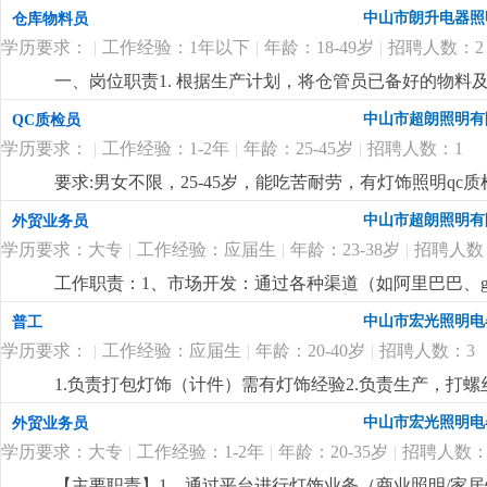
货处理流程；3. 按生产计划及时备料发料，保障车间生
中山市朗升电器照
仓库物料员
5. 负责仓库区域卫生维护及物料规范摆放，合理利用仓储
学历要求：
|
工作经验：1年以下
|
年龄：18-49岁
|
招聘人数：2
时；7. 不良物料及呆废料的定期上报与处理跟进；8.
要求1. 一年以上仓库管理工作经验，熟悉收发存及账务管
一、岗位职责1. 根据生产计划，将仓管员已备好的物料
优先；3. 数字敏感，做事细心有条理，责任心强，吃苦耐
及整理工作；3. 维护物料配送工具的清洁与日常管理；4
中山市超朗照明有
QC质检员
资：6500-7000元/月；2. 工作制度：五天工作制，
康，能适应体力工作及加班安排；2. 服从工作调配，具
险；4. 工作餐：公司免费提供工作餐。
更详细
...
学历要求：
|
工作经验：1-2年
|
年龄：25-45岁
|
招聘人数：1
岗。三、薪资待遇1. 薪酬： 基本工资 + 加班费，月休四
加班时长核算）；2. 社保： 依法缴纳社会保险。3. 工
要求:男女不限，25-45岁，能吃苦耐劳，有灯饰照明qc质检
中山市超朗照明有
外贸业务员
学历要求：大专
|
工作经验：应届生
|
年龄：23-38岁
|
招聘人数
工作职责：1、市场开发：通过各种渠道（如阿里巴巴、goog
理：负责维护客户关系，提供售前、售中和售后服务，处
中山市宏光照明电
普工
程，确保准时交货，并收回应收回的款项。4、市场调研
学历要求：
|
工作经验：应届生
|
年龄：20-40岁
|
招聘人数：3
5、产品推广：通过网络平台和社交媒体推广公司产品，
同，并处理合同履行过程中可能出现的紧急情况。要求
1.负责打包灯饰（计件）需有灯饰经验2.负责生产，打螺丝3.不
优先。语言能力：英语四级以上，具备较强的英语听说
18：00包吃住 休2天计件工资：按灯具核算单价（薪资范围
中山市宏光照明电
外贸业务员
流程者优先。技能素质：熟悉网络销售技巧，了解电子
4500-6000元/月+提成
更详细
...
学历要求：大专
|
工作经验：1-2年
|
年龄：20-35岁
|
招聘人数：
【主要职责】1、通过平台进行灯饰业务（商业照明/家