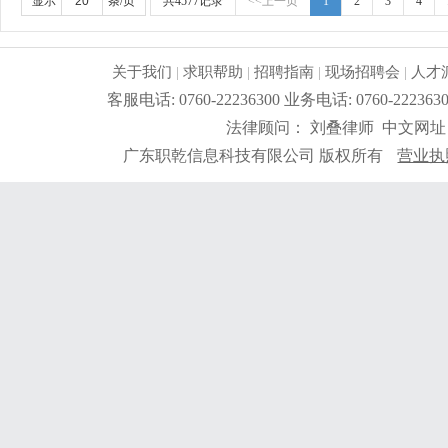
系统；3、服从管理、能适应加班；
更详细
...
显示
条/页
共4577记录
<<上一页
1
2
3
4
关于我们
|
求职帮助
|
招聘指南
|
现场招聘会
|
人才
客服电话: 0760-22236300 业务电话: 0760-2
法律顾问： 刘叠律师 中文网址
广东职乾信息科技有限公司 版权所有
营业执