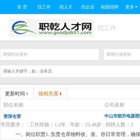
首 页
找工作
招人才
找企业
校园招聘
更多
找工作
期望职位类别
期望行业类别
更新时间
按相关度
职位名称
公司名称
中山市朗升电器照
资深仓管
学历要求：
|
工作经验：1-2年
|
年龄：22-48岁
|
招聘人数：2
一、岗位职责1. 负责仓库物料收、发、存日常管理，确