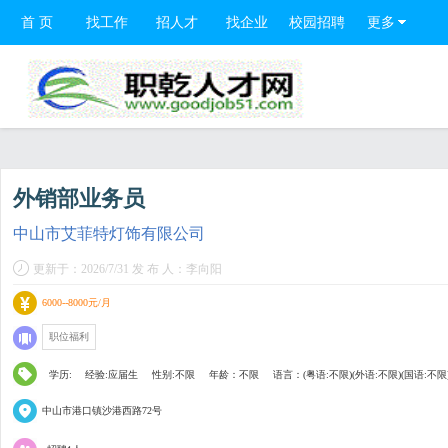
首 页
找工作
招人才
找企业
校园招聘
更多
外销部业务员
中山市艾菲特灯饰有限公司
更新于：2026/7/31 发 布 人：李向阳
6000--8000元/月
职位福利
学历:
经验:应届生
性别:不限
年龄：不限
语言：(粤语:不限)(外语:不限)(国语:不限
中山市港口镇沙港西路72号