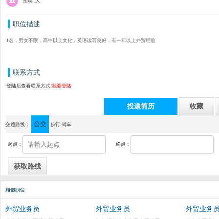
招聘1人
职位描述
1名，男女不限，高中以上文化，英语读写良好，有一年以上外贸经验
联系方式
登陆后查看联系方式!
我要登陆
投递简历
收藏
公交
通讯地址：中山市港口镇沙港西路72号
交通路线：
步行
驾车
起点：
终点：
相似职位
外贸业务员
外贸业务员
外贸业务