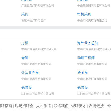
广东正美灯饰照明有限公司
中山楚辉照明电器有限公司
采购
司机采购
古镇民生灯饰电器厂
中山市光美灯饰有限公司
打标
海外业务总助
司
中山市冠顶照明科技有限公司
中山市冠顶照明科技有限公
仓管
助理工程师
中山市莱思照明有限公司
中山市莱思照明有限公司
外贸业务员
绘图员
中山市莱思照明有限公司
中山市奥晟灯饰有限公司
仓管员
仓管员
江门市红万家照明有限公司
江门市红万家照明有限公司
招聘指南
|
现场招聘会
|
人才派遣
|
联络我们
|
诚聘英才
|
友情链接
|
图