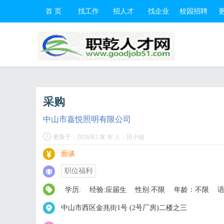
首 页
找工作
招人才
找企业
校园招聘
采购
中山市嘉悦照明有限公司
更新于：2026/8/2 发 布 人：田小姐
面谈
职位福利
学历:
经验:应届生
性别:不限
年龄：不限
语
中山市西区金兆街1号 (2号厂房)二楼之三