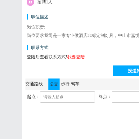
招聘1人
职位描述
岗位职责:
岗位要求我司是一家专业做酒店非标定制灯具，中山市嘉悦
联系方式
登陆后查看联系方式!
我要登陆
投递
通讯地址：中山市西区金兆街1号 (2号厂房)二楼之三
交通路线：
公交
步行
驾车
起点：
终点：