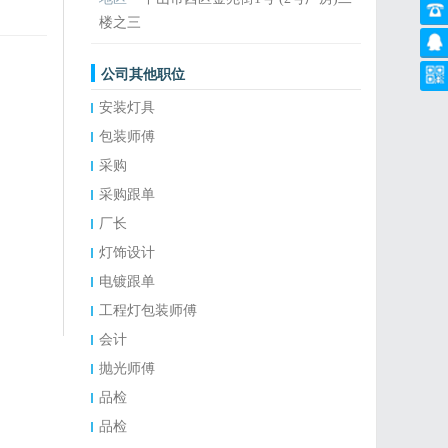
楼之三
公司其他职位
安装灯具
包装师傅
采购
采购跟单
厂长
灯饰设计
电镀跟单
工程灯包装师傅
会计
抛光师傅
品检
品检