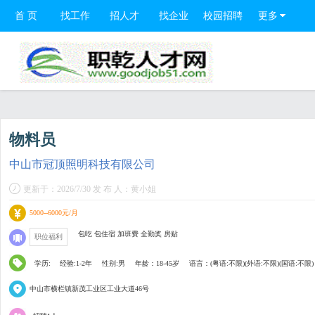
首 页
找工作
招人才
找企业
校园招聘
更多
物料员
中山市冠顶照明科技有限公司
更新于：2026/7/30 发 布 人：黄小姐
5000--6000元/月
包吃 包住宿 加班费 全勤奖 房贴
职位福利
学历:
经验:1-2年
性别:男
年龄：18-45岁
语言：(粤语:不限)(外语:不限)(国语:不限)
中山市横栏镇新茂工业区工业大道46号