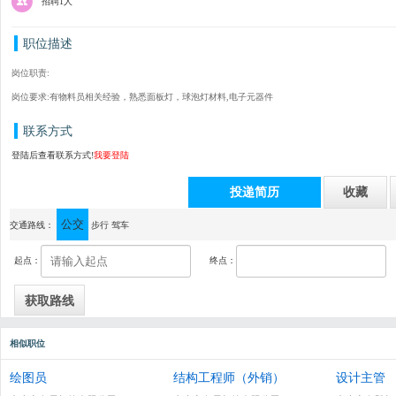
招聘1人
职位描述
岗位职责:
岗位要求:有物料员相关经验，熟悉面板灯，球泡灯材料,电子元器件
联系方式
登陆后查看联系方式!
我要登陆
投递简历
收藏
公交
通讯地址：中山市横栏镇新茂工业区工业大道46号
交通路线：
步行
驾车
起点：
终点：
相似职位
绘图员
结构工程师（外销）
设计主管