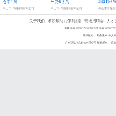
仓库主管
外贸业务员
磁吸灯组
中山市华晠照明有限公司
中山市华晠照明有限公司
中山市华晠照
关于我们
|
求职帮助
|
招聘指南
|
现场招聘会
|
人才
客服电话: 0760-22236300 业务电话: 0760
法律顾问： 刘叠律师 中文
广东职乾信息科技有限公司 版权所有
营业