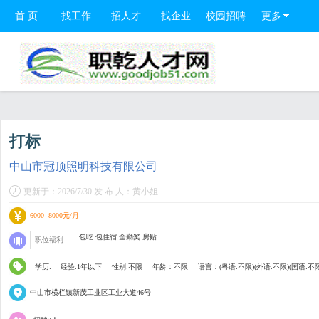
首 页
找工作
招人才
找企业
校园招聘
更多
打标
中山市冠顶照明科技有限公司
更新于：2026/7/30 发 布 人：黄小姐
6000--8000元/月
包吃 包住宿 全勤奖 房贴
职位福利
学历:
经验:1年以下
性别:不限
年龄：不限
语言：(粤语:不限)(外语:不限)(国语:不
中山市横栏镇新茂工业区工业大道46号