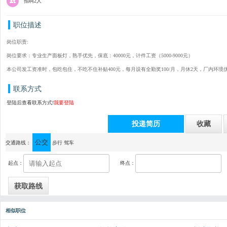
招聘2人
职位描述
岗位职责:
岗位要求：专业生产面板灯，熟手优先，保底：40000元，计件工资（5000-9000元）
本公司发工资准时，包吃包住，不吃不住补贴400元，每月设有全勤奖100/月，月休2天，厂内环境
联系方式
登陆后查看联系方式!
我要登陆
投递简历
收藏
公交
通讯地址：中山市横栏镇新茂工业区工业大道46号
交通路线：
步行
驾车
起点：
终点：
相似职位