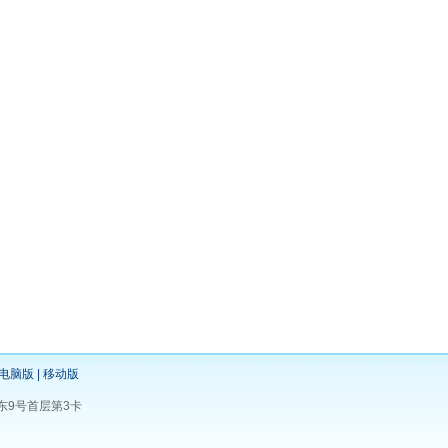
电脑版
|
移动版
大道东9号首层第3卡