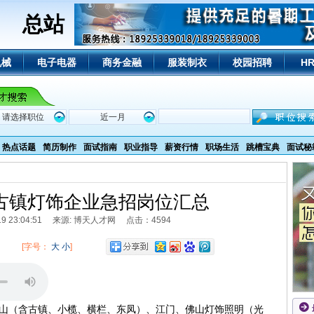
总站
机械
电子电器
商务金融
服装制衣
校园招聘
H
热点话题
简历制作
面试指南
职业指导
薪资行情
职场生活
跳槽宝典
面试秘
山古镇灯饰企业急招岗位汇总
6/19 23:04:51 来源: 博天人才网 点击：4594
[字号：
大
小
]
中山（含古镇、小榄、横栏、东凤）、江门、佛山灯饰照明（光