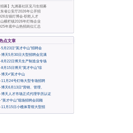
【招募】九洲基社区见习生招募
东省公安厅2026年公开招
026古镇灯博会-职乾人才
山横栏镇2026年灯饰企业
025年底中山热招岗位汇总
热点文章
·
5月23日“英才中山”招聘会
·
博天5月30日大型招聘会完满
·
8月22日博天生产制造业专场
·
8月15日博天“英才中山”综
·
博天•“英才中山
·
11月24号灯饰大型专场招聘
·
博天6月13日“营销、管理、
·
博天人才市场正式代理学历认证
·
“英才中山”现场招聘会回顾
·
11月15日小榄体育馆大型招