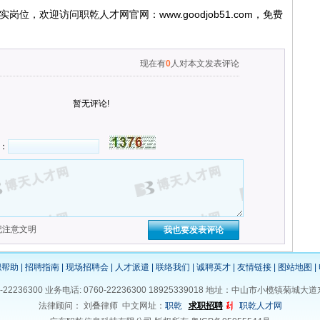
迎访问职乾人才网官网：www.goodjob51.com，免费
现在有
0
人对本文发表评论
暂无评论!
：
纪注意文明
职帮助
|
招聘指南
|
现场招聘会
|
人才派遣
|
联络我们
|
诚聘英才
|
友情链接
|
图站地图
|
0-22236300 业务电话: 0760-22236300 18925339018 地址：中山市小榄镇菊城
法律顾问： 刘叠律师 中文网址：
职乾
求职
招聘
职乾人才网