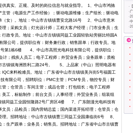
提供真实、正规、及时的岗位信息与就业指导。 1、中山市鸿驰
·
·
广
产主管（电源生产工作经验）；驱动电源维修；生产组长；驱动电
·
2
单（女）。地址：中山市古镇镇曹安北路16号 2、中山市意米
·
中
·
2
经理；采购文员；灯光设计师；工程大客户经理；门市业务员；生
；行政专员。地址：中山市古镇镇同益工业园轻轨站旁丽比特园A
技有限公司，提供职位有：财务兼行政；销售跟单；行政专员。地
7号第1栋6楼 4、中山市高照光电科技有限公司，提供职位：
务会计；残疾人员工；电子工程师；外贸业务员；业务跟单；质检
市古镇镇海洲胜利二路24号。 5、上品家（中山）照明电器有
IQC来料检难员。地址：广东省中山市古镇镇美兴街5号福圆工
科技有限公司，招聘职位：PMC主管；PCM专员，物控专员；财
主管；仓管员；车间主管；成品仓管；打包组长；电子工程师
；美工，标贴制作；前台文员；人事经理；外贸业务员；组装组
古镇镇同益工业园恒隆路2号厂房区4楼 7、广东朗漫光电科技有
事文员；品检员；国内营销总监；国内渠道开拓经理；仓管员；仓
经理。招聘地址：中山市古镇镇曹三同益工业园康临街6号 8、
位：生产跟单；业务员；销售员。招聘地址：广东省中山市古镇曹
益工业园