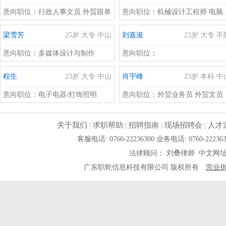
意向职位：
行政人事文员 外贸跟单
意向职位：
机械设计工程师 电脑绘图人员 绘图员
梁雪芳
25岁 大专 中山
刘嘉浚
23岁 大专 不
意向职位：
多媒体设计与制作
意向职位：
程生
23岁 大专 中山
肖宇峰
23岁 本科 中
意向职位：
电子电器/灯饰照明
意向职位：
外贸业务员 外贸文员
关于我们
|
求职帮助
|
招聘指南
|
现场招聘会
|
人才
客服电话: 0760-22236300 业务电话: 0760-
法律顾问： 刘叠律师 中文网
广东职乾信息科技有限公司 版权所有
营业