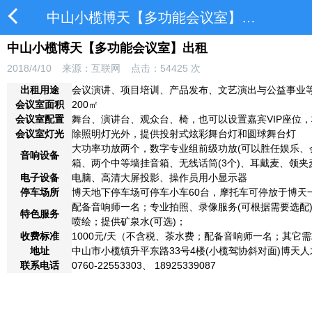
中山小榄博天【多功能会议室】出租
中山小榄博天【多功能会议室】出租
2018/4/10
来源：互联网
点击：
54425
次
出租用途
会议演讲、项目培训、产品发布、文艺演出与公益事业
会议室面积
200㎡
会议室配置
舞台、演讲台、观众台、椅，也可以设置嘉宾VIP座位
会议室灯光
除照明灯光外，提供投射式炫彩舞台灯和圆球舞台灯
大功率功放两个，数字专业组前级功放(可以胜任娱乐、
音响设备
箱、两个中等墙挂音箱、无线话筒(3个)、耳戴麦、领夹
电子设备
电脑、高清大屏投影、操作员用小显示器
停车场所
博天地下停车场可停车小车60台，摩托车可停放于博天一
配备音响师一名；专业拍照、录像服务(可根据需要选配
特色服务
喷绘；提供矿泉水(可选)；
收费标准
1000元/天（不含税、茶水费；配备音响师一名；其它
地址
中山市小榄镇升平东路33号4楼(小榄驾协斜对面)博天
联系电话
0760-22553303、 18925339087