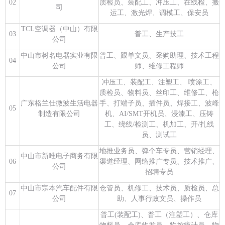
02
质检员、装配工、冲压工、在线检、搬
司
运工、激光焊、调模工、保安员
TCL空调器（中山）有限
03
普工、生产技工
公司
中山市树名电器实业有限
普工、跟单文员、采购助理、技术工程
04
公司
师、维修工程师
冲压工、装配工、注塑工、 喷涂工、
质检员、物料员、丝印工、维修工、枪
广东格兰仕微波生活电器
手、打端子员、插件员、焊接工、波峰
05
制造有限公司
机、AI/SMT开机员、浸漆工、压铸
工、绕线/检测工、机加工、开/扎线
员、测试工
地推业务员、弹个车专员、营销经理、
中山市新唯电子商务有限
06
渠道经理、网络推广专员、技术推广、
公司
招聘专员
中山市宗本汽车配件有限
仓管员、机修工、技术员、质检员、总
07
公司
助、人事行政文员、操作员
普工(装配工)、普工（注塑工）、仓库