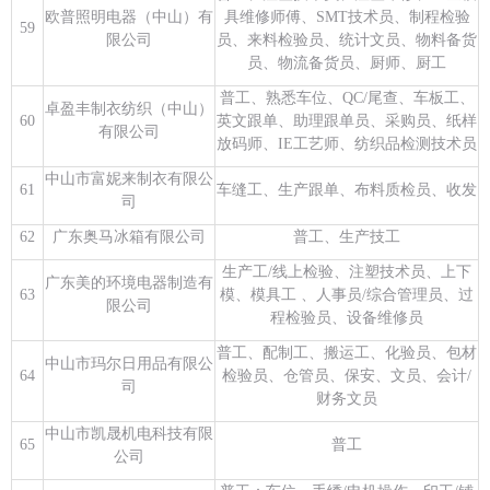
欧普照明电器（中山）有
具维修师傅、SMT技术员、制程检验
59
限公司
员、来料检验员、统计文员、物料备货
员、物流备货员、厨师、厨工
普工、熟悉车位、QC/尾查、车板工、
卓盈丰制衣纺织（中山）
60
英文跟单、助理跟单员、采购员、纸样
有限公司
放码师、IE工艺师、纺织品检测技术员
中山市富妮来制衣有限公
61
车缝工、生产跟单、布料质检员、收发
司
62
广东奥马冰箱有限公司
普工、生产技工
生产工/线上检验、注塑技术员、上下
广东美的环境电器制造有
63
模、模具工 、人事员/综合管理员、过
限公司
程检验员、设备维修员
普工、配制工、搬运工、化验员、包材
中山市玛尔日用品有限公
64
检验员、仓管员、保安、文员、会计/
司
财务文员
中山市凯晟机电科技有限
65
普工
公司