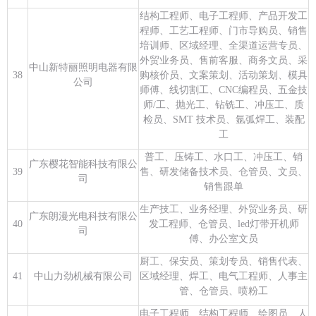
结构工程师、电子工程师、产品开发工
程师、工艺工程师、门市导购员、销售
培训师、区域经理、全渠道运营专员、
外贸业务员、售前客服、商务文员、采
中山新特丽照明电器有限
38
购核价员、文案策划、活动策划、模具
公司
师傅、线切割工、CNC编程员、五金技
师/工、抛光工、钻铣工、冲压工、质
检员、SMT 技术员、氩弧焊工、装配
工
普工、压铸工、水口工、冲压工、销
广东樱花智能科技有限公
39
售、研发储备技术员、仓管员、文员、
司
销售跟单
生产技工、业务经理、外贸业务员、研
广东朗漫光电科技有限公
40
发工程师、仓管员、led灯带开机师
司
傅、办公室文员
厨工、保安员、策划专员、销售代表、
41
中山力劲机械有限公司
区域经理、焊工、电气工程师、人事主
管、仓管员、喷粉工
电子工程师、结构工程师、绘图员、人