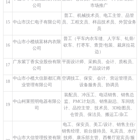
14
公司
市场推广
普工、机械技术员、电工主管、品管
15
中山市汉仁电子有限公司
员、工程文员、样品技术员、外贸业务
员
普工（平车内衣车缝、人字车、钆骨/
中山市小榄镇富林内衣限
16
砍车、打枣车、查货/包装、裁床拉花
公司
边）
广东紫丁香实业股份有限
平面设计师、采购员、会计、质检员、
17
公司
产品设计师
中山市小榄大信新都汇商
空调技工、保安、会计、营运管理员、
18
业管理有限公司
设备服务员、协调员
装配员、冲压工、电话销售、销售总
中山柯莱照明电器有限公
监、PMC计划员、销售副总、车间统
19
司
计、品控主管、技术员、3D绘图员、
仓管员、保洁员、搬运工/杂工
电工、保安员、美工/设计、销售主任/
销售经理、前台接待员、礼宾员、水疗
中山市大信管理投资有限
技师、康乐部主管、西餐厅迎宾员/服