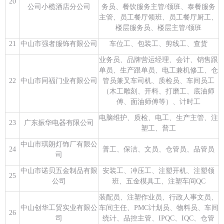
20
公司小榄酒店分公司
务员、餐饮服务主管/领班、泰餐服务
主管、员工餐厅领班、员工餐厅厨工、
楼层服务员、楼层主管/领班
21
中山市强者服饰有限公司
车位工、包装工、剪线工、查货
业务员、品牌营运经理、会计、销售跟
单员、生产跟单员、电工兼机修工、仓
22
中山市同福门业有限公司
管员兼叉车司机、质检员、车间员工
（木工雕刻、开料、打磨工、底油师
傅、面油师傅等）、计时工
电脑维护、质检、电工、生产主管、注
23
广东振华电器有限公司
塑工、普工
中山市琪朗灯饰厂有限公
24
普工、保洁、文员、仓管员、品管员
司
中山市诺贝五金制品有限
安装工、冲压工、注塑开机、注塑领
25
公司
班、五金模具工、注塑车间QC
装配员、注塑作业员、行政人事文员、
中山创华工贸实业有限公
车间主任、PMC计划员、物料员、车间
26
司
统计、品控主管、IPQC、IQC、仓管