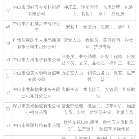
中山市顶好五金塑料制品
冲压工、注塑管理、仓库助理、包装
47
有限公司
工、装配工、杂工、质检员
中山市百利威灯饰有限公
48
安装工、仓管员、注塑工、插件工
司
广州屈臣氏个人用品商店
营业人员、收银员、美容顾问、彩妆
49
有限公司中山分公司
师、护肤专家
业务员、业务助理、研发工程师、研发
50
中山市万科电子有限公司
技术员、文员、品检员、操作工、电工
中山市极美照明电器照明
办公室人员、销售业务员、保安、生产
51
有限公司
技工、普工
中山市龙基物业服务有限
客服主管、水电技工、安管员、客服助
52
公司东升分公司
理
深圳市景光物流有限公司
营业部经理、搬运工、货车司机、物流
53
小榄分公司
专员、出纳、营业部主管、客服专员
数控车床CNC师傅、数控五金质检员
54
中山市星颖灯饰有限公司
QC、生产技工、数控车床操作员
普工、生产技工、自动贴片、机插、灯