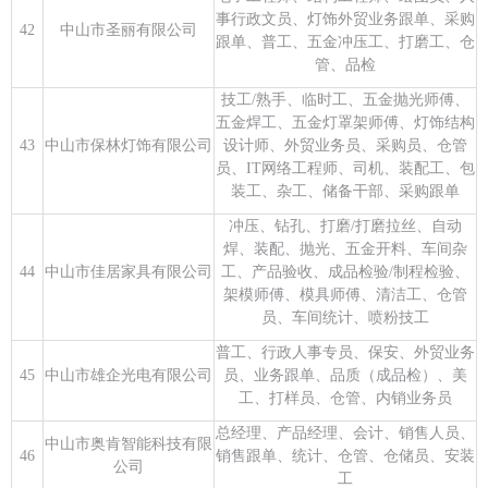
事行政文员、灯饰外贸业务跟单、采购
42
中山市圣丽有限公司
跟单、普工、五金冲压工、打磨工、仓
管、品检
技工/熟手、临时工、五金抛光师傅、
五金焊工、五金灯罩架师傅、灯饰结构
43
中山市保林灯饰有限公司
设计师、外贸业务员、采购员、仓管
员、IT网络工程师、司机、装配工、包
装工、杂工、储备干部、采购跟单
冲压、钻孔、打磨/打磨拉丝、自动
焊、装配、抛光、五金开料、车间杂
44
中山市佳居家具有限公司
工、产品验收、成品检验/制程检验、
架模师傅、模具师傅、清洁工、仓管
员、车间统计、喷粉技工
普工、行政人事专员、保安、外贸业务
45
中山市雄企光电有限公司
员、业务跟单、品质（成品检）、美
工、打样员、仓管、内销业务员
总经理、产品经理、会计、销售人员、
中山市奥肯智能科技有限
46
销售跟单、统计、仓管、仓储员、安装
公司
工