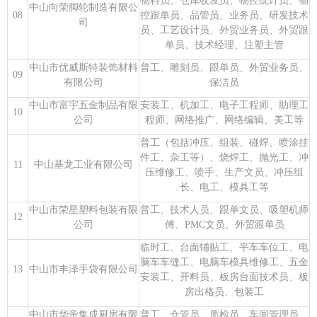
物料员、仓库收发员、物控统计员、物
中山向荣脚轮制造有限公
08
控跟单员、品管员、业务员、研发技术
司
员、工艺设计员、外贸业务员、外贸跟
单员、技术经理、注塑主管
中山市优威斯特装饰材料
普工、雕刻员、跟单员、外贸业务员、
09
有限公司
保洁员
中山市富宇五金制品有限
安装工、机加工、电子工程师、助理工
10
公司
程师、网络推广、网络编辑、美工等
普工（包括冲压、组装、碰焊、喷涂挂
件工、杂工等）、烧焊工、抛光工、冲
11
中山基龙工业有限公司
压维修工、喷手、生产文员、冲压组
长、电工、模具工等
中山市荣星塑料包装有限
普工、技术人员、跟单文员、吸塑机师
12
公司
傅、PMC文员、外贸跟单员
临时工、台面铺贴工、平车车位工、电
脑车车缝工、电脑车模具维修工、五金
13
中山市丰泽手袋有限公司
安装工、开料员、板房台面技术员、板
房出格员、包装工
中山市华帝集成厨房有限
普工、仓管员、质检员、车间管理员、