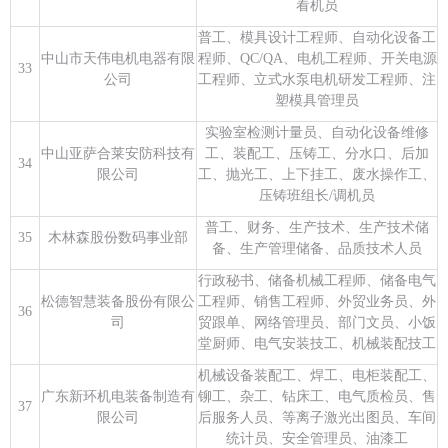
看机员
普工、模具设计工程师、自动化设备工
中山市天伟电机电器有限
程师、QC/QA、电机工程师、开关电源
33
公司
工程师、立式水泵电机研发工程师、注
塑模具管理员
实验室检测计量员、自动化设备维修
中山亚萨合莱安防科技有
工、装配工、压铸工、分水口、后加
34
限公司
工、抛光工、上下挂工、废水操作工、
压铸班组长/调机员
普工、财务、生产技术、生产技术储
35
木林森股份数码事业部
备、生产管理储备、品质技术人员
行政秘书、储备机械工程师、储备电气
松德智慧装备股份有限公
工程师、销售工程师、外贸业务员、外
36
司
贸跟单、网络管理员、部门文员、小饭
堂厨师、电气安装技工、机械装配技工
机械设备装配工、焊工、电柜装配工、
广东新环机电装备制造有
铆工、杂工、钻床工、电气质检员、售
37
限公司
后服务人员、等离子激光出图员、车间
统计员、安全管理员、油漆工