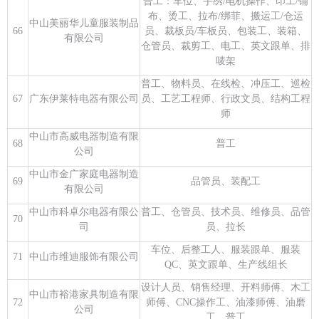
普工：车位、手绣/电机操作、印工/铺
布、烫工、拉布/绑菲、搬运工/仓运
中山美丽华儿童服装制品
66
员、裁板员/车板员、包装工、装箱、
有限公司
仓管员、裁剪工、电工、英文跟单、排
唛架
普工、物料员、在线检、冲压工、巡检
67
广东伊莱特电器有限公司
员、工艺工程师、行政文员、结构工程
师
中山市高威电器制造有限
68
普工
公司
中山市金广家庭电器制造
69
品管员、装配工
有限公司
中山市科卓尔电器有限公
普工、仓管员、技术员、维修员、品管
70
司
员、拉长
车位、后整工人、服装跟单、服装
71
中山市维迪服饰有限公司
QC、英文跟单、生产线组长
设计人员、销售经理、开料师傅、木工
中山市裕港家具制造有限
72
师傅、CNC操作工、油漆师傅、油磨
公司
工、普工