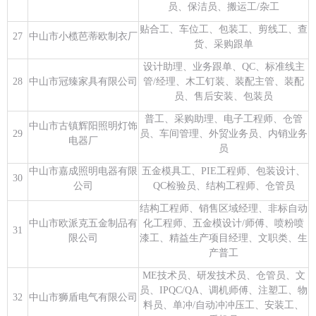
员、保洁员、搬运工/杂工
贴合工、车位工、包装工、剪线工、查
27
中山市小榄芭蒂欧制衣厂
货、采购跟单
设计助理、业务跟单、QC、标准线主
28
中山市冠臻家具有限公司
管/经理、木工钉装、装配主管、装配
员、售后安装、包装员
普工、采购助理、电子工程师、仓管
中山市古镇辉阳照明灯饰
29
员、车间管理、外贸业务员、内销业务
电器厂
员
中山市嘉成照明电器有限
五金模具工、PIE工程师、包装设计、
30
公司
QC检验员、结构工程师、仓管员
结构工程师、销售区域经理、非标自动
中山市欧派克五金制品有
化工程师、五金模设计/师傅、喷粉喷
31
限公司
漆工、精益生产项目经理、文职类、生
产普工
ME技术员、研发技术员、仓管员、文
员、IPQC/QA、调机师傅、注塑工、物
32
中山市狮盾电气有限公司
料员、单冲/自动冲冲压工、安装工、