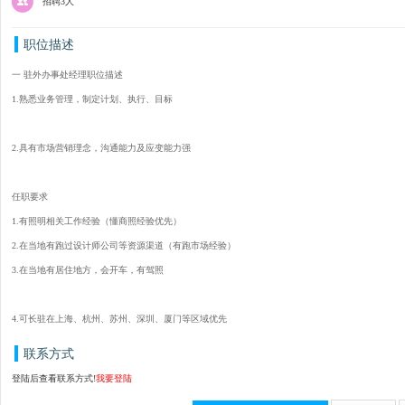
招聘3人
职位描述
一 驻外办事处经理职位描述
1.熟悉业务管理，制定计划、执行、目标
2.具有市场营销理念，沟通能力及应变能力强
任职要求
1.有照明相关工作经验（懂商照经验优先）
2.在当地有跑过设计师公司等资源渠道（有跑市场经验）
3.在当地有居住地方，会开车，有驾照
4.可长驻在上海、杭州、苏州、深圳、厦门等区域优先
联系方式
登陆后查看联系方式!
我要登陆