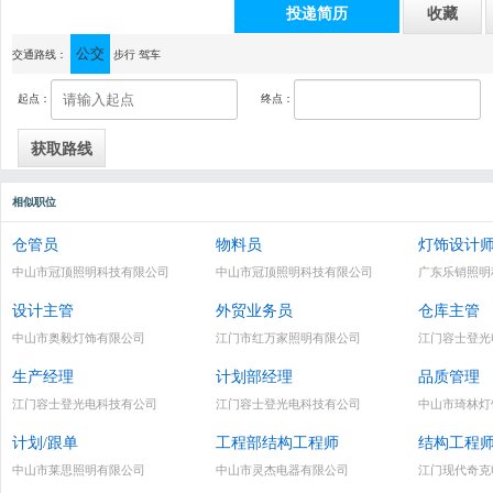
投递简历
收藏
公交
通讯地址：中山市古镇曹二宏业路一街7号3楼（即古镇大信新都汇旁）
交通路线：
步行
驾车
起点：
终点：
相似职位
仓管员
物料员
灯饰设计
中山市冠顶照明科技有限公司
中山市冠顶照明科技有限公司
广东乐销照明
设计主管
外贸业务员
仓库主管
中山市奥毅灯饰有限公司
江门市红万家照明有限公司
江门容士登光
生产经理
计划部经理
品质管理
江门容士登光电科技有公司
江门容士登光电科技有公司
中山市琦林灯
计划/跟单
工程部结构工程师
结构工程
中山市莱思照明有限公司
中山市灵杰电器有限公司
江门现代奇克