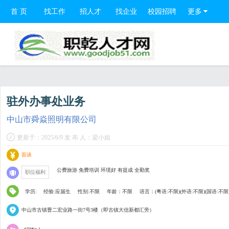
首 页
找工作
招人才
找企业
校园招聘
更多
驻外办事处业务
中山市舜焱照明有限公司
更新于：2025/6/9 发 布 人：梁小姐
面谈
公费旅游 免费培训 环境好 有提成 全勤奖
职位福利
学历:
经验:应届生
性别:不限
年龄：不限
语言：(粤语:不限)(外语:不限)(国语:不限
中山市古镇曹二宏业路一街7号3楼（即古镇大信新都汇旁）