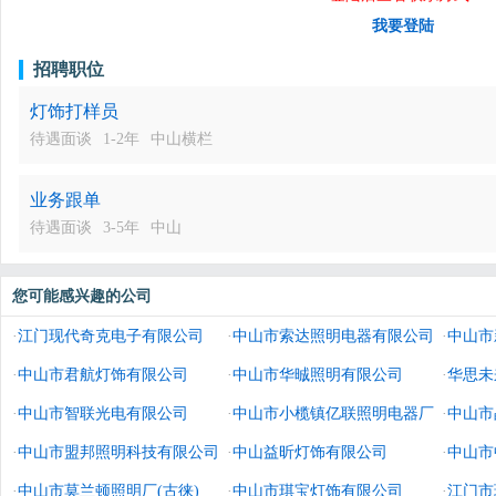
我要登陆
招聘职位
灯饰打样员
待遇面谈
1-2年
中山横栏
业务跟单
待遇面谈
3-5年
中山
您可能感兴趣的公司
·
江门现代奇克电子有限公司
·
中山市索达照明电器有限公司
·
中山市
·
中山市君航灯饰有限公司
·
中山市华晠照明有限公司
·
华思未
·
中山市智联光电有限公司
·
中山市小榄镇亿联照明电器厂
造有限
·
中山市
·
中山市盟邦照明科技有限公司
·
中山益昕灯饰有限公司
·
中山市
·
中山市莫兰顿照明厂(古徕)
·
中山市琪宝灯饰有限公司
·
江门市