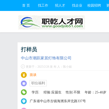
首 页
找工作
招人才
找企业
校园招聘
打样员
中山市潮跃家居灯饰有限公司
更新于：2025/2/28 发 布 人：陈小姐
面谈
职位福利
学历:
经验:应届生
性别:不限
年龄：25-40岁
广东省中山市古镇海洲东岸北路337号