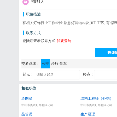
招聘1人
职位描述
有相关灯饰行业工作经验,熟悉灯具结构及加工工艺, 有c牌
联系方式
登陆后查看联系方式!
我要登陆
投递
通讯地址：广东省中山市古镇海洲东岸北路337号
交通路线：
公交
步行
驾车
起点：
终点：
相似职位
绘图员
结构工程师（外销）
中山市奥晟灯饰有限公司
中山市奥晟灯饰有限公司
品管员
生产经理